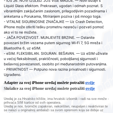
- iOS 26. NOVI IZGLED. JOŠ VIŠE MAGIJE. — Novi dizajn s
Liquid Glass efektom. Prekrasan, ugodan i odmah poznat. S
vibrantnijim zaključanim zaslonom, prilagodljivim pozadinama i
anketama u Porukama, filtriranjem poziva i još mnogo toga.
- VITALNE SIGURNOSNE ZNAČAJKE — Uz Crash Detection,
iPhone može otkriti tešku prometnu nesreću i pozvati pomoć
ako vi to ne možete.
- JAČA POVEZIVOST. MUNJEVITE BRZINE. — Ostanite
povezani bržim vezama putem sigurnog Wi-Fi 7, 5G mreža i
Bluetootha 6, uz eSIM.
- eSIM. FLEKSIBILAN. SIGURAN. BEŠAVAN. — Uz eSIM uživate
u većoj fleksibilnosti, praktičnosti, poboljšanoj sigurnosti i
bešavnoj povezanosti, osobito pri međunarodnim putovanjima.
- PRIVATNOST — Potpuno nova razina privatnosti i sigurnosti.
Ugrađeno.
Adapter za svoj iPhone uređaj možete potražiti
ovdje
Slušalice za svoj iPhone uređaj možete potražiti
ovdje
Uređaj je za Hrvatsko tržište, ima hrvatski izbornik i radi na sve mreže -
prihvaća SIM kartice od svih operatera.
Uređaj je nov, tvornički zapakiran, nekorišten, neupaljen i neaktiviran te
se nalazi u originalnoj ambalaži sa svom opremom koja se dobije uz