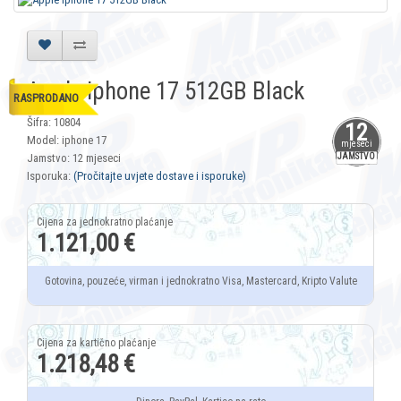
Apple Iphone 17 512GB Black
RASPRODANO
Šifra: 10804
12
Model: iphone 17
mjeseci
Jamstvo: 12 mjeseci
JAMSTVO
Isporuka:
(Pročitajte uvjete dostave i isporuke)
1.121,00 €
Gotovina, pouzeće, virman i jednokratno Visa, Mastercard, Kripto Valute
1.218,48 €