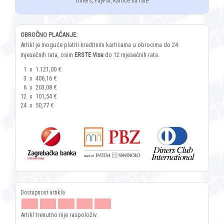
Diners, PayPal, Kartice na rate
OBROČNO PLAĆANJE:
Artikl je moguće platiti kreditnim karticama u obrocima do 24
mjesečnih rata, osim
ERSTE Visa
do 12 mjesečnih rata.
1
x
1.121,00 €
3
x
406,16 €
6
x
203,08 €
12
x
101,54 €
24
x
50,77 €
Artikl trenutno nije raspoloživ.