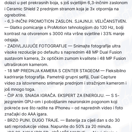
dolazi u pet prekrasnih boja, s još svjetlijim 6,3-inčnim zaslonom
i Ceramic Shield 2 prednjom stranom koja je 3x otpornija na
ogrebotine.
- 6,3-INČNI PROMOTION ZASLON. SJAJNIJI. VELIČANSTVEN.
— Glatko pomicanje s ProMotion tehnologijom do 120 Hz, bolji
kontrast na otvorenom s 3000 nita vršne svjetline i 33% manje
odsjaja.
- ZADIVLJUJUĆE FOTOGRAFIJE — Snimajte fotografije ultra
visoke rezolucije po defaultu s naprednim 48 MP Dual Fusion
sustavom kamera, 2x optičkim zumom kvalitete i 48 MP Fusion
ultraširokom kamerom.
- 18 MP PREDNJA KAMERA S CENTER STAGEOM — Fleksibilno
kadriranje fotografija. Pametniji grupni selfiji, Dual Capture
video za istovremeno snimanje prednjom i stražnjom kamerom i
još mnogo toga.
- ČIP A19. SNAGA IGRAČA. EKSPERT ZA ENERGIJU. — S 5-
jezgrenim GPU-om i poboljšanim neuronskim pogonom koji
pokreće sve što radite na iPhoneu – od naprednih video i foto
značajki do AAA igara.
- BRZO PUNI. DUGO TRAJE. — Baterija za cijeli dan s do 30
sati reprodukcije videa. Napunite do 50% za 20 minuta.