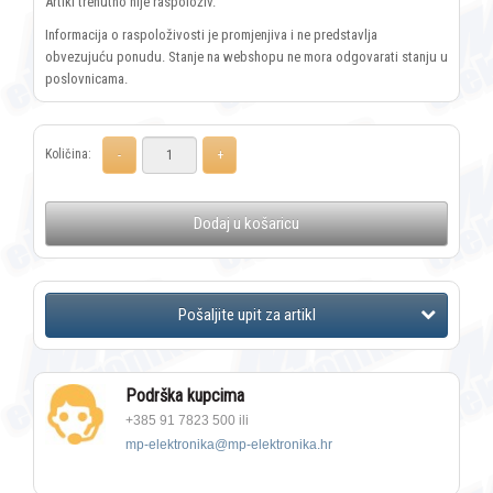
Artikl trenutno nije raspoloživ.
Informacija o raspoloživosti je promjenjiva i ne predstavlja
obvezujuću ponudu. Stanje na webshopu ne mora odgovarati stanju u
poslovnicama.
Količina:
Dodaj u košaricu
Podrška kupcima
+385 91 7823 500 ili
mp-elektronika@mp-elektronika.hr