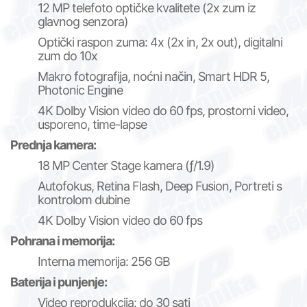
12 MP telefoto optičke kvalitete (2x zum iz
glavnog senzora)
Optički raspon zuma: 4x (2x in, 2x out), digitalni
zum do 10x
Makro fotografija, noćni način, Smart HDR 5,
Photonic Engine
4K Dolby Vision video do 60 fps, prostorni video,
usporeno, time-lapse
Prednja kamera:
18 MP Center Stage kamera (ƒ/1.9)
Autofokus, Retina Flash, Deep Fusion, Portreti s
kontrolom dubine
4K Dolby Vision video do 60 fps
Pohrana i memorija:
Interna memorija: 256 GB
Baterija i punjenje:
Video reprodukcija: do 30 sati