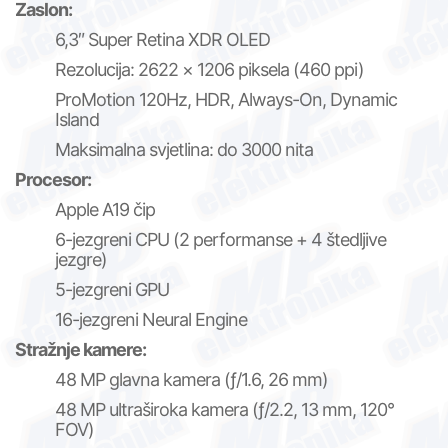
Zaslon:
6,3″ Super Retina XDR OLED
Rezolucija: 2622 × 1206 piksela (460 ppi)
ProMotion 120Hz, HDR, Always-On, Dynamic
Island
Maksimalna svjetlina: do 3000 nita
Procesor:
Apple A19 čip
6-jezgreni CPU (2 performanse + 4 štedljive
jezgre)
5-jezgreni GPU
16-jezgreni Neural Engine
Stražnje kamere:
48 MP glavna kamera (ƒ/1.6, 26 mm)
48 MP ultraširoka kamera (ƒ/2.2, 13 mm, 120°
FOV)