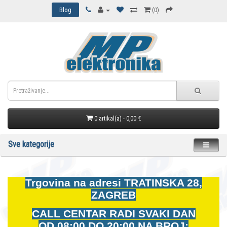
Blog
(0)
0 artikal(a) - 0,00 €
Sve kategorije
Trgovina na adresi
TRATINSKA 28,
ZAGREB
CALL CENTAR RADI SVAKI DAN
OD
08:00 DO 20:00 NA BROJ: