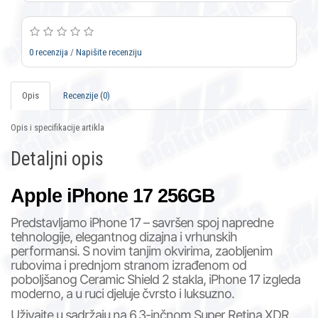
0 recenzija
/
Napišite recenziju
Opis
Recenzije (0)
Opis i specifikacije artikla
Detaljni opis
Apple iPhone 17 256GB
Predstavljamo iPhone 17 – savršen spoj napredne
tehnologije, elegantnog dizajna i vrhunskih
performansi. S novim tanjim okvirima, zaobljenim
rubovima i prednjom stranom izrađenom od
poboljšanog Ceramic Shield 2 stakla, iPhone 17 izgleda
moderno, a u ruci djeluje čvrsto i luksuzno.
Uživajte u sadržaju na 6,3-inčnom Super Retina XDR