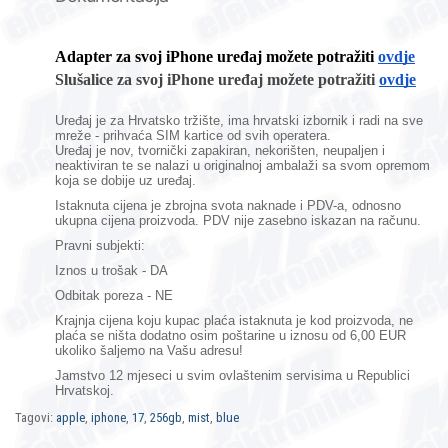
Adapter za svoj iPhone uređaj možete potražiti
ovdje
Slušalice za svoj iPhone uređaj možete potražiti
ovdje
Uređaj je za Hrvatsko tržište, ima hrvatski izbornik i radi na sve
mreže - prihvaća SIM kartice od svih operatera.
Uređaj je nov,
tvornički zapakiran,
nekorišten, neupaljen i
neaktiviran te se nalazi u originalnoj ambalaži sa svom opremom
koja se dobije uz uređaj.
Istaknuta cijena je zbrojna svota naknade i PDV-a, odnosno
ukupna cijena proizvoda. PDV nije zasebno iskazan na računu.
Pravni subjekti:
Iznos u trošak - DA
Odbitak poreza - NE
Krajnja cijena koju kupac plaća istaknuta je kod proizvoda, ne
plaća se ništa dodatno osim poštarine u iznosu od 6,00 EUR
ukoliko šaljemo na Vašu adresu!
Jamstvo 12 mjeseci
u svim ovlaštenim servisima u Republici
Hrvatskoj.
Tagovi:
apple
,
iphone
,
17
,
256gb
,
mist
,
blue