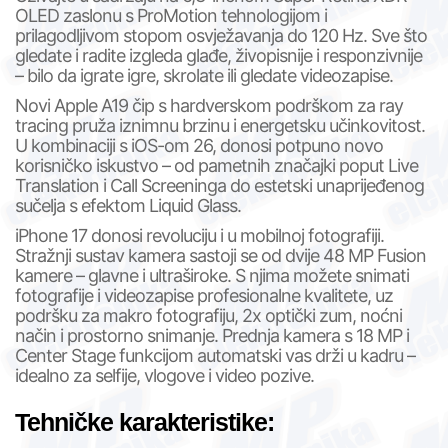
OLED zaslonu s ProMotion tehnologijom i
prilagodljivom stopom osvježavanja do 120 Hz. Sve što
gledate i radite izgleda glađe, živopisnije i responzivnije
– bilo da igrate igre, skrolate ili gledate videozapise.
Novi Apple A19 čip s hardverskom podrškom za ray
tracing pruža iznimnu brzinu i energetsku učinkovitost.
U kombinaciji s iOS-om 26, donosi potpuno novo
korisničko iskustvo – od pametnih značajki poput Live
Translation i Call Screeninga do estetski unaprijeđenog
sučelja s efektom Liquid Glass.
iPhone 17 donosi revoluciju i u mobilnoj fotografiji.
Stražnji sustav kamera sastoji se od dvije 48 MP Fusion
kamere – glavne i ultraširoke. S njima možete snimati
fotografije i videozapise profesionalne kvalitete, uz
podršku za makro fotografiju, 2x optički zum, noćni
način i prostorno snimanje. Prednja kamera s 18 MP i
Center Stage funkcijom automatski vas drži u kadru –
idealno za selfije, vlogove i video pozive.
Tehničke karakteristike: