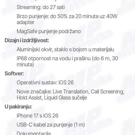
Streaming: do 27 sati
Brzo punjenje: do 50% za 20 minuta uz 40W
adapter
MagSafe punjenje podržano
Dizajn i izdržljivost:
Aluminijski okvir, staklo s bojom u materijalu
IP68 otpornost na vodu i prašinu (do 6 m, 30
minuta)
Softver:
Operativni sustav: iOS 26
Nove značajke: Live Translation, Call Screening,
Hold Assist, Liquid Glass sučelje
U pakiranju:
iPhone 17 s iOS 26
USB-C kabel za punjenje (1 m)
Dokumentacija