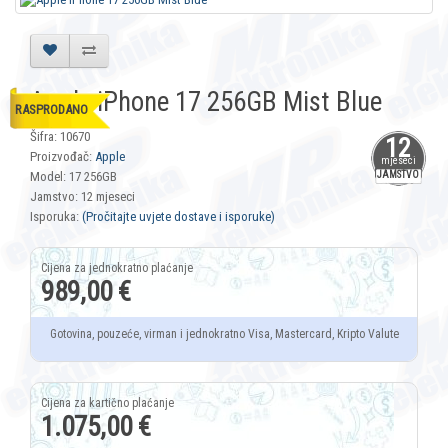
Apple iPhone 17 256GB Mist Blue
RASPRODANO
Šifra: 10670
12
Proizvođač:
Apple
mjeseci
Model: 17 256GB
JAMSTVO
Jamstvo: 12 mjeseci
Isporuka:
(Pročitajte uvjete dostave i isporuke)
989,00 €
Gotovina, pouzeće, virman i jednokratno Visa, Mastercard, Kripto Valute
1.075,00 €