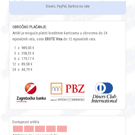
Diners, PayPal, Kartice na rate
OBROČNO PLAĆANJE:
Artikl je moguće platiti kreditnim karticama u obrocima do 24
mjesečnih rata, osim
ERSTE Visa
do 12 mjesečnih rata.
1
x
989,00 €
3
x
358,33 €
6
x
179,17 €
12
x
89,58 €
24
x
44,79 €