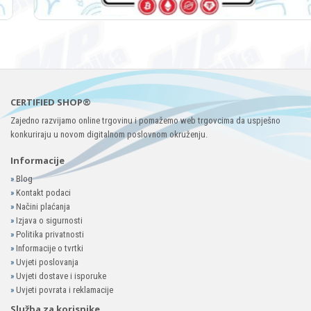
CERTIFIED SHOP®
Zajedno razvijamo online trgovinu i pomažemo web trgovcima da uspješno
konkuriraju u novom digitalnom poslovnom okruženju.
Informacije
»
Blog
»
Kontakt podaci
»
Načini plaćanja
»
Izjava o sigurnosti
»
Politika privatnosti
»
Informacije o tvrtki
»
Uvjeti poslovanja
»
Uvjeti dostave i isporuke
»
Uvjeti povrata i reklamacije
Služba za korisnike