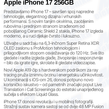
Apple iPhone 17 256GB
Predstavljamo iPhone 17 – savršen spoj napredne
tehnologije, elegantnog dizajna i vrhunskih
performansi. S novim tanjim okvirima, zaobljenim
rubovima i prednjom stranom izrađenom od
poboljšanog Ceramic Shield 2 stakla, iPhone 17 izgleda
moderno, a u ruci djeluje čvrsto i luksuzno.
Uživajte u sadržaju na 6,3-inčnom Super Retina XDR
OLED zaslonu s ProMotion tehnologijom i
prilagodljivom stopom osvježavanja do 120 Hz. Sve što
gledate i radite izgleda glađe, živopisnije i responzivnije
– bilo da igrate igre, skrolate ili gledate videozapise.
Novi Apple A19 čip s hardverskom podrškom za ray
tracing pruža iznimnu brzinu i energetsku učinkovitost.
U kombinaciji s iOS-om 26, donosi potpuno novo
korisničko iskustvo – od pametnih značajki poput Live
Translation i Call Screeninga do estetski unaprijeđenog
sučelja s efektom Liquid Glass.
iPhone 17 donosi revoluciju i u mobilnoj fotografiji.
Stražnji sustav kamera sastoji se od dvije 48 MP Fusion