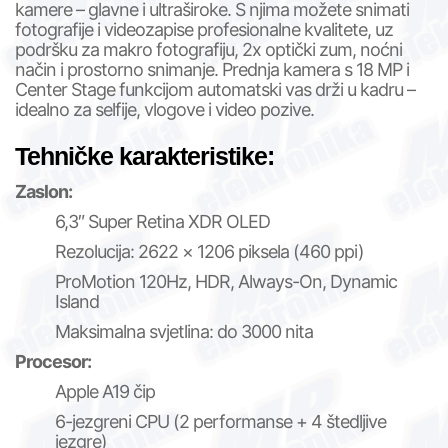
kamere – glavne i ultraširoke. S njima možete snimati
fotografije i videozapise profesionalne kvalitete, uz
podršku za makro fotografiju, 2x optički zum, noćni
način i prostorno snimanje. Prednja kamera s 18 MP i
Center Stage funkcijom automatski vas drži u kadru –
idealno za selfije, vlogove i video pozive.
Tehničke karakteristike:
Zaslon:
6,3″ Super Retina XDR OLED
Rezolucija: 2622 × 1206 piksela (460 ppi)
ProMotion 120Hz, HDR, Always-On, Dynamic
Island
Maksimalna svjetlina: do 3000 nita
Procesor:
Apple A19 čip
6-jezgreni CPU (2 performanse + 4 štedljive
jezgre)