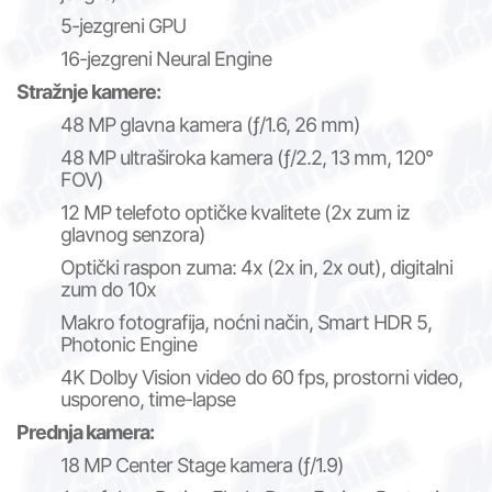
5-jezgreni GPU
16-jezgreni Neural Engine
Stražnje kamere:
48 MP glavna kamera (ƒ/1.6, 26 mm)
48 MP ultraširoka kamera (ƒ/2.2, 13 mm, 120°
FOV)
12 MP telefoto optičke kvalitete (2x zum iz
glavnog senzora)
Optički raspon zuma: 4x (2x in, 2x out), digitalni
zum do 10x
Makro fotografija, noćni način, Smart HDR 5,
Photonic Engine
4K Dolby Vision video do 60 fps, prostorni video,
usporeno, time-lapse
Prednja kamera:
18 MP Center Stage kamera (ƒ/1.9)