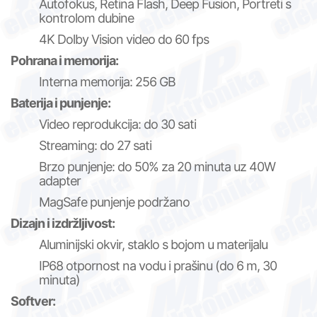
Autofokus, Retina Flash, Deep Fusion, Portreti s
kontrolom dubine
4K Dolby Vision video do 60 fps
Pohrana i memorija:
Interna memorija: 256 GB
Baterija i punjenje:
Video reprodukcija: do 30 sati
Streaming: do 27 sati
Brzo punjenje: do 50% za 20 minuta uz 40W
adapter
MagSafe punjenje podržano
Dizajn i izdržljivost:
Aluminijski okvir, staklo s bojom u materijalu
IP68 otpornost na vodu i prašinu (do 6 m, 30
minuta)
Softver: