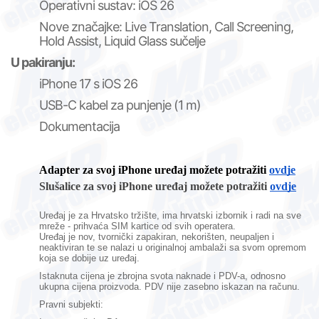
Operativni sustav: iOS 26
Nove značajke: Live Translation, Call Screening,
Hold Assist, Liquid Glass sučelje
U pakiranju:
iPhone 17 s iOS 26
USB-C kabel za punjenje (1 m)
Dokumentacija
Adapter za svoj iPhone uređaj možete potražiti
ovdje
Slušalice za svoj iPhone uređaj možete potražiti
ovdje
Uređaj je za Hrvatsko tržište, ima hrvatski izbornik i radi na sve
mreže - prihvaća SIM kartice od svih operatera.
Uređaj je nov,
tvornički zapakiran,
nekorišten, neupaljen i
neaktiviran te se nalazi u originalnoj ambalaži sa svom opremom
koja se dobije uz uređaj.
Istaknuta cijena je zbrojna svota naknade i PDV-a, odnosno
ukupna cijena proizvoda. PDV nije zasebno iskazan na računu.
Pravni subjekti: