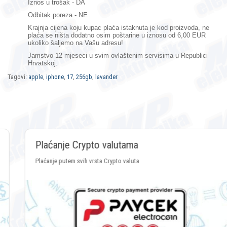
Iznos u trošak - DA
Odbitak poreza - NE
Krajnja cijena koju kupac plaća istaknuta je kod proizvoda, ne
plaća se ništa dodatno osim poštarine u iznosu od 6,00 EUR
ukoliko šaljemo na Vašu adresu!
Jamstvo 12 mjeseci
u svim ovlaštenim servisima u Republici
Hrvatskoj.
Tagovi:
apple
,
iphone
,
17
,
256gb
,
lavander
Plaćanje Crypto valutama
Plaćanje putem svih vrsta Crypto valuta