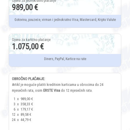
989,00 €
Gotovina, pouzeće, virman i jednokratno Visa, Mastercard, Kripto Valute
1.075,00 €
Diners, PayPal, Kartice na rate
OBROČNO PLAĆANJE:
Artikl je moguće platiti kreditnim karticama u obrocima do 24
mjesečnih rata, osim
ERSTE Visa
do 12 mjesečnih rata.
1
x
989,00 €
3
x
358,33 €
6
x
179,17 €
12
x
89,58 €
24
x
44,79 €