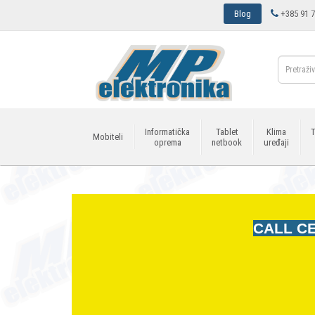
Blog
+385 91 7
Informatička
Tablet
Klima
T
Mobiteli
oprema
netbook
uređaji
CALL CE