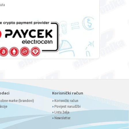
luta
odaci
Korisnički račun
obne marke (brandovi)
»
Korisnički račun
kcije
»
Povijest narudžbi
»
Lista želja
»
Newsletter