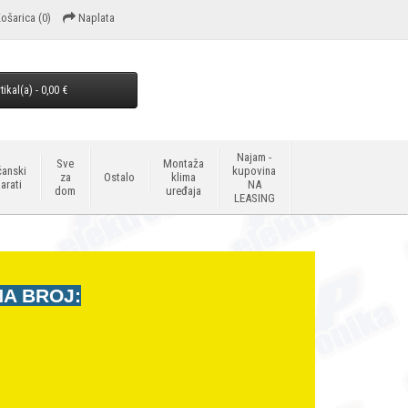
ošarica
(0)
Naplata
tikal(a) - 0,00 €
Najam -
Sve
Montaža
anski
kupovina
za
Ostalo
klima
arati
NA
dom
uređaja
LEASING
NA BROJ: