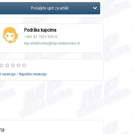
Podrška kupcima
+385 91 7823 500 ili
mp-elektronika@mp-elektronika.hr
0 recenzija
/
Napišite recenziju
ma