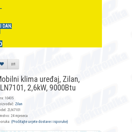
r
I DAN.
.
0
obilni klima uređaj, Zilan,
LN7101, 2,6kW, 9000Btu
fra: 10435
oizvođač:
Zilan
del: ZLN7101
mstvo: 24 mjeseca
poruka:
(Pročitajte uvjete dostave i isporuke)