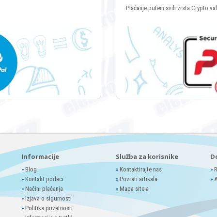
Plaćanje putem svih vrsta Crypto va
Informacije
Služba za korisnike
D
»
Blog
»
Kontaktirajte nas
»
R
»
Kontakt podaci
»
Povrati artikala
»
A
»
Načini plaćanja
»
Mapa site-a
»
Izjava o sigurnosti
»
Politika privatnosti