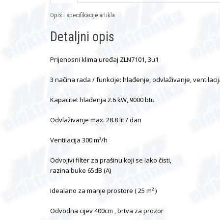
Opis i specifikacije artikla
Detaljni opis
Prijenosni klima uređaj ZLN7101, 3u1
3 načina rada / funkcije: hlađenje, odvlaživanje, ventilacij
Kapacitet hlađenja 2.6 kW, 9000 btu
Odvlaživanje max. 28.8 lit / dan
Ventilacija 300 m³/h
Odvojivi filter za prašinu koji se lako čisti,
razina buke 65dB (A)
Idealano za manje prostore ( 25 m² )
Odvodna cijev 400cm , brtva za prozor