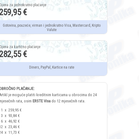
259,95 €
Gotovina, pouzeće, virman i jednokratno Visa, Mastercard, Kripto
Valute
282,55 €
Diners, PayPal, Kartice na rate
OBROČNO PLAĆANJE:
Artikl je moguće platiti kreditnim karticama u obrocima do 24
mjesečnih rata, osim
ERSTE Visa
do 12 mjesečnih rata.
1
x
259,95 €
3
x
93,84 €
6
x
46,92 €
12
x
23,46 €
24
x
11,73 €