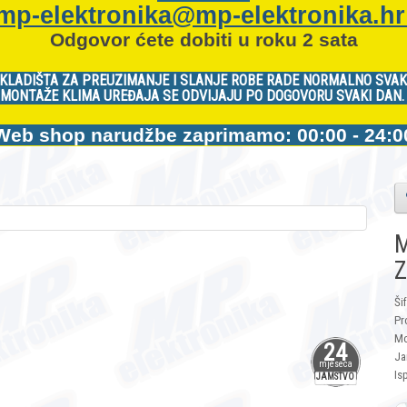
mp-elektronika@mp-elektronika.h
Odgovor ćete dobiti u roku 2 sata
KLADIŠTA ZA PREUZIMANJE I SLANJE ROBE RADE NORMALNO SVAK
MONTAŽE KLIMA UREĐAJA SE ODVIJAJU PO DOGOVORU SVAKI DAN
Web shop narudžbe zaprimamo: 00:00 - 24:0
M
Z
Ši
Pr
Mo
24
Ja
mjeseca
Is
JAMSTVO