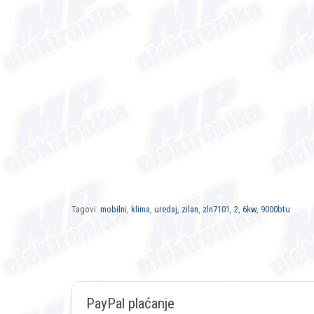
Tagovi:
mobilni
,
klima
,
uredaj
,
zilan
,
zln7101
,
2
,
6kw
,
9000btu
PayPal plaćanje