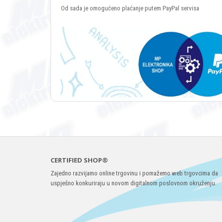
Od sada je omogućeno plaćanje putem PayPal servisa
CERTIFIED SHOP®
Zajedno razvijamo online trgovinu i pomažemo web trgovcima da
uspješno konkuriraju u novom digitalnom poslovnom okruženju.