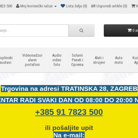
823 500
Moj korisnički račun
Lista želja (0)
Usporedi artikle (0)
K
0 ar
Videonadzor
Audio
Solarni
oplinski
Alati i
Auto
Kuć
alarm
video
Paneli i
sustavi
strojevi
moto
Ap
portafoni
foto
Oprema
Trgovina na adresi
TRATINSKA 28, ZAGREB
NTAR RADI SVAKI DAN OD
08:00 DO 20:00 
+385 91 7823 500
ili pošaljite upit
Na e-mail: