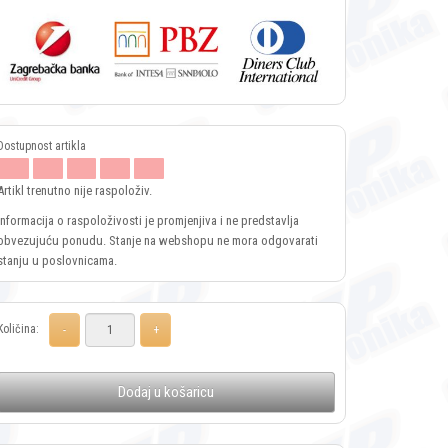
Artikl trenutno nije raspoloživ.
Informacija o raspoloživosti je promjenjiva i ne predstavlja
obvezujuću ponudu. Stanje na webshopu ne mora odgovarati
stanju u poslovnicama.
Količina:
Dodaj u košaricu