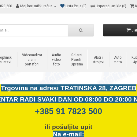
823 500
Moj korisnički račun
Lista želja (0)
Usporedi artikle (0)
K
0 ar
Videonadzor
Audio
Solarni
oplinski
Alati i
Auto
Kuć
alarm
video
Paneli i
sustavi
strojevi
moto
Ap
portafoni
foto
Oprema
Trgovina na adresi
TRATINSKA 28, ZAGREB
NTAR RADI SVAKI DAN OD
08:00 DO 20:00 
+385 91 7823 500
ili pošaljite upit
Na e-mail: