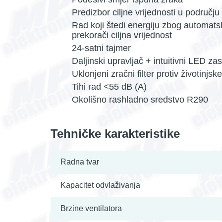
Predizbor ciljne vrijednosti u području
Rad koji štedi energiju zbog automatsk
prekorači ciljna vrijednost
24-satni tajmer
Daljinski upravljač + intuitivni LED za
Uklonjeni zračni filter protiv životinjsk
Tihi rad <55 dB (A)
Okolišno rashladno sredstvo R290
Tehničke karakteristike
Radna tvar
Kapacitet odvlaživanja
Brzine ventilatora