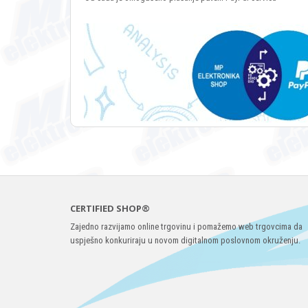
CERTIFIED SHOP®
Zajedno razvijamo online trgovinu i pomažemo web trgovcima da
uspješno konkuriraju u novom digitalnom poslovnom okruženju.