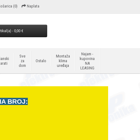
ošarica
(0)
Naplata
tikal(a) - 0,00 €
Najam -
Sve
Montaža
anski
kupovina
za
Ostalo
klima
arati
NA
dom
uređaja
LEASING
NA BROJ: