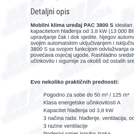
Detaljni opis
Mobilni klima uređaj PAC 3800 S
idealan 
kapacitetom hlađenja od 3,8 kW (13 000 Btu/
upravljanje čak i dok sjedite. Njegov auto
svojim automatskim uključivanjem i isključ
3800 S sa svojom funkcijom odvlaživanja od 
povećava osjećaj ugode. Rashladno sredstvo
učinkovito i sigurnije za okoliš od ostalih s
Evo nekoliko praktičnih prednosti:
Pogodno za sobe do 50 m² / 125 m³
Klasa energetske učinkovitosti A
Kapacitet hlađenja od 3,8 kW
3 načina rada: hlađenje, ventilacija, o
3 razine ventilacije
Podesivi smjer ispuha zraka