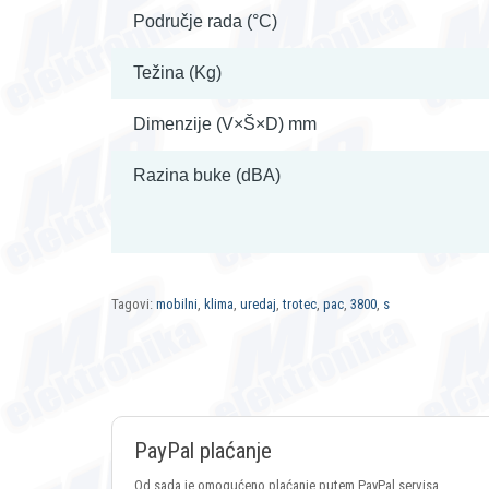
Područje rada (°C)
Težina (Kg)
Dimenzije (V×Š×D) mm
Razina buke (dBA)
Tagovi:
mobilni
,
klima
,
uredaj
,
trotec
,
pac
,
3800
,
s
PayPal plaćanje
Od sada je omogućeno plaćanje putem PayPal servisa