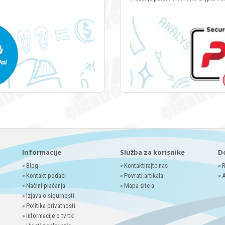
Informacije
Služba za korisnike
D
»
Blog
»
Kontaktirajte nas
»
R
»
Kontakt podaci
»
Povrati artikala
»
A
»
Načini plaćanja
»
Mapa site-a
»
Izjava o sigurnosti
»
Politika privatnosti
»
Informacije o tvrtki