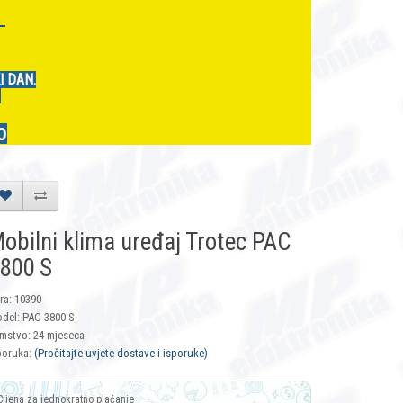
r
I DAN.
.
0
obilni klima uređaj Trotec PAC
800 S
fra: 10390
del: PAC 3800 S
mstvo: 24 mjeseca
poruka:
(Pročitajte uvjete dostave i isporuke)