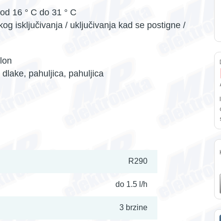
 od 16 ° C do 31 ° C
og isključivanja / uključivanja kad se postigne /
slon
e dlake, pahuljica, pahuljica
R290
do 1.5 l/h
3 brzine