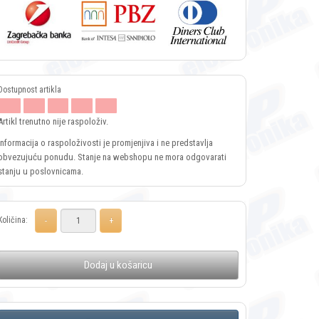
Artikl trenutno nije raspoloživ.
Informacija o raspoloživosti je promjenjiva i ne predstavlja
obvezujuću ponudu. Stanje na webshopu ne mora odgovarati
stanju u poslovnicama.
Količina:
Dodaj u košaricu