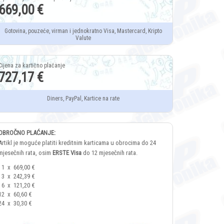
669,00 €
Gotovina, pouzeće, virman i jednokratno Visa, Mastercard, Kripto
Valute
727,17 €
Diners, PayPal, Kartice na rate
OBROČNO PLAĆANJE:
Artikl je moguće platiti kreditnim karticama u obrocima do 24
mjesečnih rata, osim
ERSTE Visa
do 12 mjesečnih rata.
1
x
669,00 €
3
x
242,39 €
6
x
121,20 €
12
x
60,60 €
24
x
30,30 €