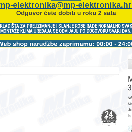
mp-elektronika@mp-elektronika.h
Odgovor ćete dobiti u roku 2 sata
KLADIŠTA ZA PREUZIMANJE I SLANJE ROBE RADE NORMALNO SVAK
MONTAŽE KLIMA UREĐAJA SE ODVIJAJU PO DOGOVORU SVAKI DAN
Web shop narudžbe zaprimamo: 00:00 - 24:0
M
3
Ši
Mo
Ja
24
Is
mjeseca
JAMSTVO