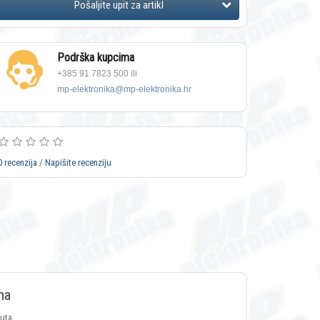
Podrška kupcima
+385 91 7823 500 ili
mp-elektronika@mp-elektronika.hr
0 recenzija
/
Napišite recenziju
ma
luta