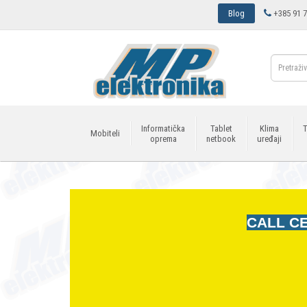
Blog
+385 91 7
Informatička
Tablet
Klima
T
Mobiteli
oprema
netbook
uređaji
CALL CE