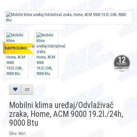
RASPRODANO
12
mjeseci
JAMSTVO
Mobilni klima uređaj/Odvlaživač
zraka, Home, ACM 9000 19.2l./24h,
9000 Btu
Šifra: 9621