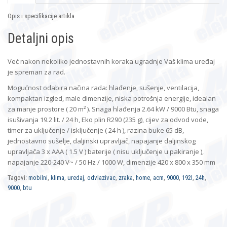
Opis i specifikacije artikla
Detaljni opis
Već nakon nekoliko jednostavnih koraka ugradnje Vaš klima uređaj
je spreman za rad.
Mogućnost odabira načina rada: hlađenje, sušenje, ventilacija,
kompaktan izgled, male dimenzije, niska potrošnja energije, idealan
za manje prostore ( 20 m² ). Snaga hlađenja 2.64 kW / 9000 Btu, snaga
isušivanja 19.2 lit. / 24 h, Eko plin R290 (235 g), cijev za odvod vode,
timer za uključenje / isključenje ( 24 h ), razina buke 65 dB,
jednostavno sušelje, daljinski upravljač, napajanje daljinskog
upravljača 3 x AAA ( 1.5 V ) baterije ( nisu uključenje u pakiranje ),
napajanje 220-240 V
/ 50 Hz / 1000 W, dimenzije 420 x 800 x 350 mm
~
Tagovi:
mobilni
,
klima
,
uredaj
,
odvlazivac
,
zraka
,
home
,
acm
,
9000
,
192l
,
24h
,
9000
,
btu