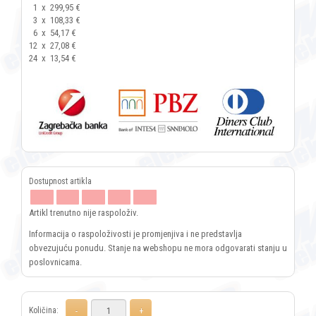
1
x
299,95 €
3
x
108,33 €
6
x
54,17 €
12
x
27,08 €
24
x
13,54 €
Artikl trenutno nije raspoloživ.
Informacija o raspoloživosti je promjenjiva i ne predstavlja
obvezujuću ponudu. Stanje na webshopu ne mora odgovarati stanju u
poslovnicama.
Količina: