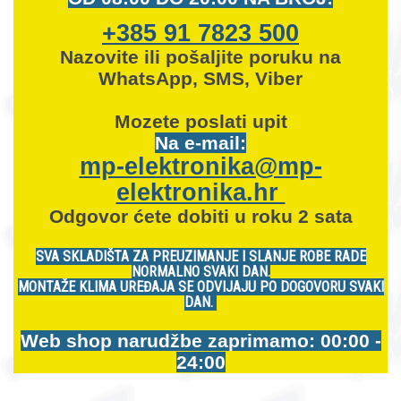
+385 91 7823 500
Nazovite ili pošaljite poruku na
WhatsApp, SMS, Viber
Mozete
poslati upit
Na e-mail:
mp-elektronika@mp-
elektronika.hr
Odgovor ćete dobiti u roku 2 sata
SVA SKLADIŠTA ZA PREUZIMANJE I SLANJE ROBE RADE
NORMALNO SVAKI DAN.
MONTAŽE KLIMA UREĐAJA SE ODVIJAJU PO DOGOVORU SVAKI
DAN.
Web shop narudžbe zaprimamo: 00:00 -
24:00