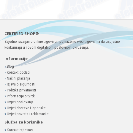
CERTIFIED SHOP®
Zajedno razvijamo online trgovinu i pomažemo web trgovcima da uspješno
konkuriraju u novom digitalnom poslovnom okruženju.
Informacije
»
Blog
»
Kontakt podaci
»
Načini plaćanja
»
Izjava o sigurnosti
»
Politika privatnosti
»
Informacije o tvrtki
»
Uvjeti poslovanja
»
Uvjeti dostave i isporuke
»
Uvjeti povrata i reklamacije
Služba za korisnike
»
Kontaktirajte nas