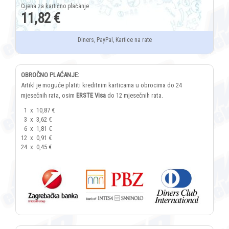
11,82 €
Diners, PayPal, Kartice na rate
OBROČNO PLAĆANJE:
Artikl je moguće platiti kreditnim karticama u obrocima do 24
mjesečnih rata, osim
ERSTE Visa
do 12 mjesečnih rata.
1
x
10,87 €
3
x
3,62 €
6
x
1,81 €
12
x
0,91 €
24
x
0,45 €