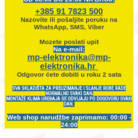
+385 91 7823 500
Nazovite ili pošaljite poruku na
WhatsApp, SMS, Viber
Mozete
poslati upit
Na e-mail:
mp-elektronika@mp-
elektronika.hr
Odgovor ćete dobiti u roku 2 sata
SVA SKLADIŠTA ZA PREUZIMANJE I SLANJE ROBE RADE
NORMALNO SVAKI DAN.
MONTAŽE KLIMA UREĐAJA SE ODVIJAJU PO DOGOVORU SVAKI
DAN.
Web shop narudžbe zaprimamo: 00:00 -
24:00