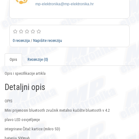
mp-elektronika@mp-elektronika.hr
0 recenzija
/
Napišite recenziju
Opis
Recenzije (0)
Opis i specifikacije artikla
Detaljni opis
OPIS
Mini prijenosni bluetooth zvučnik metalno kućište bluetooth v 4.2
plavo LED osvjetljenje
integrirane Čitač kartice (mikro SD)
baterija 500mah