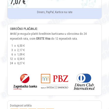
7,07 €
Diners, PayPal, Kartice na rate
OBROČNO PLAĆANJE:
Artikl je moguće platiti kreditnim karticama u obrocima do 24
mjesečnih rata, osim
ERSTE Visa
do 12 mjesečnih rata.
1
x
6,50 €
3
x
2,17 €
6
x
1,09 €
12
x
0,54 €
24
x
0,27 €