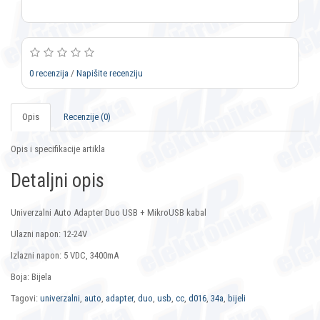
0 recenzija
/
Napišite recenziju
Opis
Recenzije (0)
Opis i specifikacije artikla
Detaljni opis
Univerzalni Auto Adapter Duo USB + MikroUSB kabal
Ulazni napon: 12-24V
Izlazni napon: 5 VDC, 3400mA
Boja: Bijela
Tagovi:
univerzalni
,
auto
,
adapter
,
duo
,
usb
,
cc
,
d016
,
34a
,
bijeli