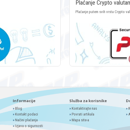
Plaćanje Crypto valuta
Plaćanje putem svih vrsta Crypto va
Informacije
Služba za korisnike
D
»
Blog
»
Kontaktirajte nas
»
R
»
Kontakt podaci
»
Povrati artikala
»
A
»
Načini plaćanja
»
Mapa site-a
»
Izjava o sigurnosti