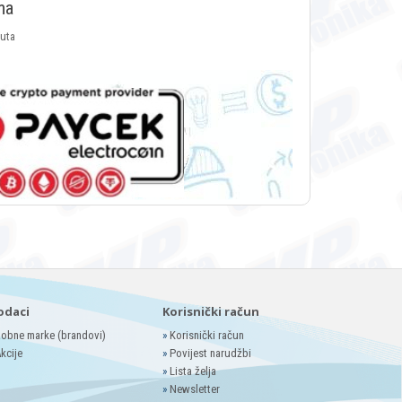
ma
luta
odaci
Korisnički račun
obne marke (brandovi)
»
Korisnički račun
kcije
»
Povijest narudžbi
»
Lista želja
»
Newsletter