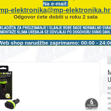
Na e-mail:
mp-elektronika@mp-elektronika.h
Odgovor ćete dobiti u roku 2 sata
KLADIŠTA ZA PREUZIMANJE I SLANJE ROBE RADE NORMALNO SVAK
MONTAŽE KLIMA UREĐAJA SE ODVIJAJU PO DOGOVORU SVAKI DAN
Web shop narudžbe zaprimamo: 00:00 - 24:0
M
U
Ši
Pr
Mo
6
Ja
mjeseci
Is
JAMSTVO