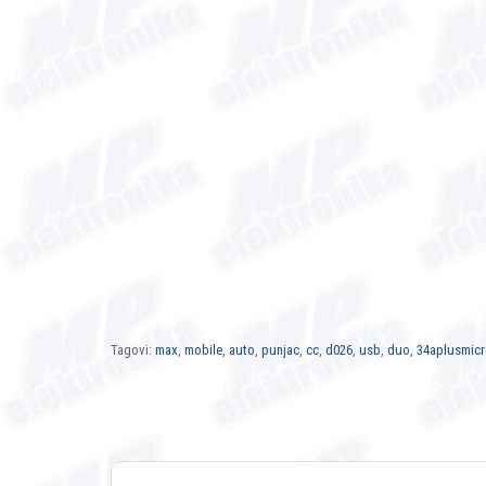
Tagovi:
max
,
mobile
,
auto
,
punjac
,
cc
,
d026
,
usb
,
duo
,
34aplusmic