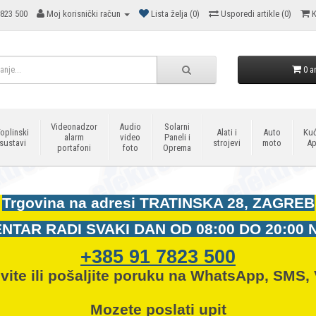
823 500
Moj korisnički račun
Lista želja (0)
Usporedi artikle (0)
K
0 ar
Videonadzor
Audio
Solarni
oplinski
Alati i
Auto
Kuć
alarm
video
Paneli i
sustavi
strojevi
moto
Ap
portafoni
foto
Oprema
Trgovina na adresi
TRATINSKA 28, ZAGREB
NTAR RADI SVAKI DAN OD
08:00 DO 20:00 
+385 91 7823 500
vite ili pošaljite poruku na WhatsApp, SMS, 
Mozete
poslati upit