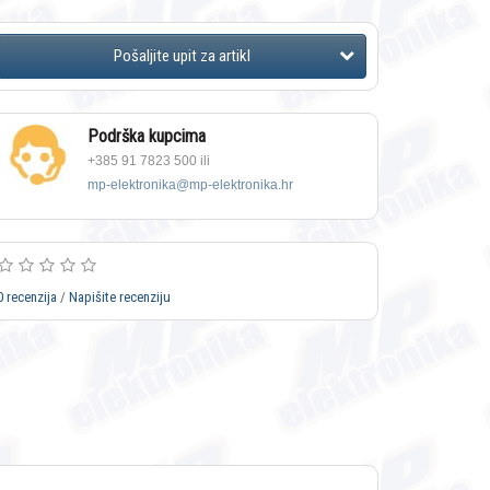
Podrška kupcima
+385 91 7823 500 ili
mp-elektronika@mp-elektronika.hr
0 recenzija
/
Napišite recenziju