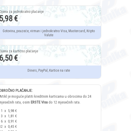
5,98 €
Gotovina, pouzeće, virman i jednokratno Visa, Mastercard, Kripto
Valute
6,50 €
Diners, PayPal, Kartice na rate
OBROČNO PLAĆANJE:
Artikl je moguće platiti kreditnim karticama u obrocima do 24
mjesečnih rata, osim
ERSTE Visa
do 12 mjesečnih rata.
1
x
5,98 €
3
x
1,81 €
6
x
0,91 €
12
x
0,45 €