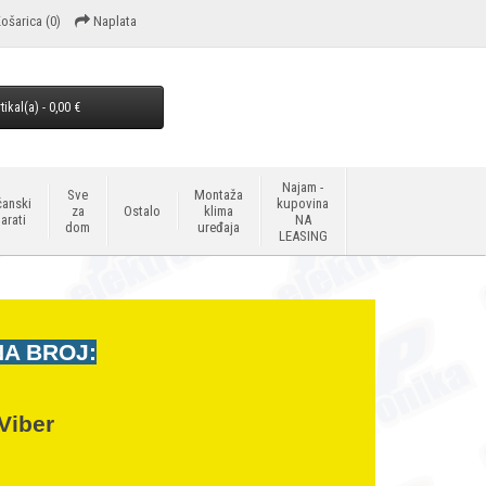
ošarica
(0)
Naplata
tikal(a) - 0,00 €
Najam -
Sve
Montaža
anski
kupovina
za
Ostalo
klima
arati
NA
dom
uređaja
LEASING
NA BROJ:
Viber