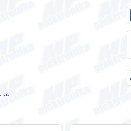
ro
,
usb