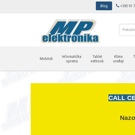
Blog
+385 91 7
Informatička
Tablet
Klima
T
Mobiteli
oprema
netbook
uređaji
CALL CE
Nazo