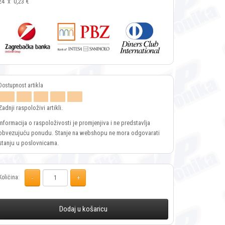
24
x
0,23 €
Zadnji raspoloživi artikli.
Informacija o raspoloživosti je promjenjiva i ne predstavlja
obvezujuću ponudu. Stanje na webshopu ne mora odgovarati
stanju u poslovnicama.
Količina:
Dodaj u košaricu