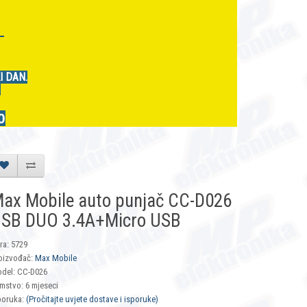
r
I DAN.
.
0
ax Mobile auto punjač CC-D026
SB DUO 3.4A+Micro USB
fra: 5729
oizvođač:
Max Mobile
del: CC-D026
mstvo: 6 mjeseci
poruka:
(Pročitajte uvjete dostave i isporuke)