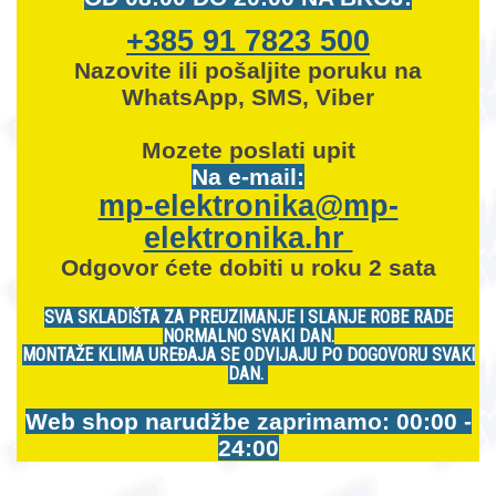
+385 91 7823 500
Nazovite ili pošaljite poruku na
WhatsApp, SMS, Viber
Mozete
poslati upit
Na e-mail:
mp-elektronika@mp-
elektronika.hr
Odgovor ćete dobiti u roku 2 sata
SVA SKLADIŠTA ZA PREUZIMANJE I SLANJE ROBE RADE
NORMALNO SVAKI DAN.
MONTAŽE KLIMA UREĐAJA SE ODVIJAJU PO DOGOVORU SVAKI
DAN.
Web shop narudžbe zaprimamo: 00:00 -
24:00