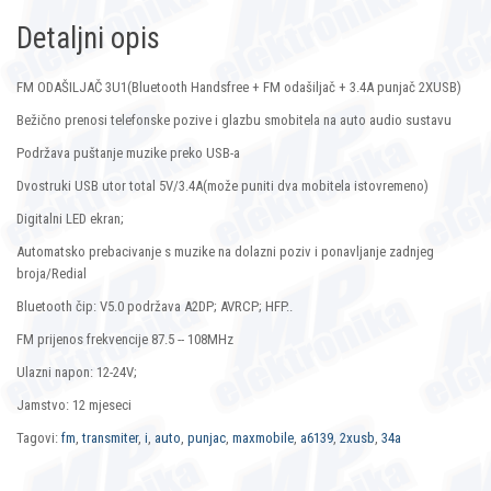
Detaljni opis
FM ODAŠILJAČ 3U1(Bluetooth Handsfree + FM odašiljač + 3.4A punjač 2XUSB)
Bežično prenosi telefonske pozive i glazbu smobitela na auto audio sustavu
Podržava puštanje muzike preko USB-a
Dvostruki USB utor total 5V/3.4A(može puniti dva mobitela istovremeno)
Digitalni LED ekran;
Automatsko prebacivanje s muzike na dolazni poziv i ponavljanje zadnjeg
broja/Redial
Bluetooth čip: V5.0 podržava A2DP; AVRCP; HFP..
FM prijenos frekvencije 87.5 -- 108MHz
Ulazni napon: 12-24V;
Jamstvo: 12 mjeseci
Tagovi:
fm
,
transmiter
,
i
,
auto
,
punjac
,
maxmobile
,
a6139
,
2xusb
,
34a