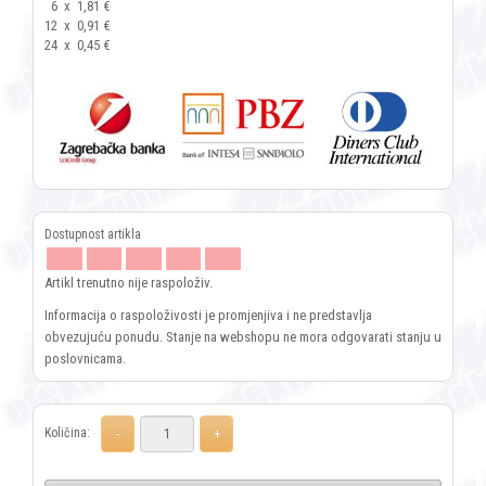
6
x
1,81 €
12
x
0,91 €
24
x
0,45 €
Artikl trenutno nije raspoloživ.
Informacija o raspoloživosti je promjenjiva i ne predstavlja
obvezujuću ponudu. Stanje na webshopu ne mora odgovarati stanju u
poslovnicama.
Količina: