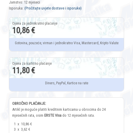
Jamstvo: 12 mjeseci
Isporuka:
(Pročitajte uvjete dostave i isporuke)
10,86 €
Gotovina, pouzeće, virman i jednokratno Visa, Mastercard, Kripto Valute
11,80 €
Diners, PayPal, Kartice na rate
OBROČNO PLAĆANJE:
Artikl je moguće platiti kreditnim karticama u obrocima do 24
mjesečnih rata, osim
ERSTE Visa
do 12 mjesečnih rata.
1
x
10,86 €
3
x
3,62 €