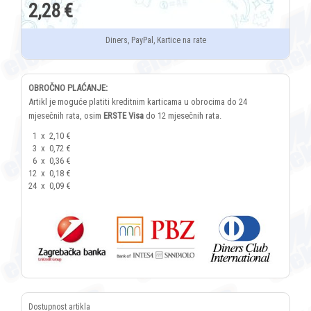
2,28 €
Diners, PayPal, Kartice na rate
OBROČNO PLAĆANJE:
Artikl je moguće platiti kreditnim karticama u obrocima do 24
mjesečnih rata, osim
ERSTE Visa
do 12 mjesečnih rata.
1
x
2,10 €
3
x
0,72 €
6
x
0,36 €
12
x
0,18 €
24
x
0,09 €