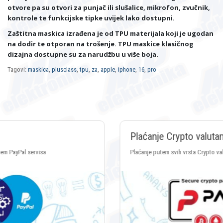
otvore pa su otvori za punjač ili slušalice, mikrofon, zvučnik,
kontrole te funkcijske tipke uvijek lako dostupni.
Zaštitna maskica izrađena je od TPU materijala koji je ugodan
na dodir te otporan na trošenje. TPU maskice klasičnog
dizajna dostupne su za narudžbu u više boja.
Tagovi:
maskica
,
plusclass
,
tpu
,
za
,
apple
,
iphone
,
16
,
pro
Plaćanje Crypto valutama
Plaćanje putem svih vrsta Crypto valuta