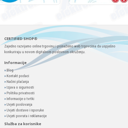
CERTIFIED SHOP®
Zajedno razvijamo online trgovinu i pomažemo web trgovcima da uspješno
konkuriraju u novom digitalnom poslovnom okruženju.
Informacije
»
Blog
»
Kontakt podaci
»
Načini plaćanja
»
Izjava o sigurnosti
»
Politika privatnosti
»
Informacije o tvrtki
»
Uvjeti poslovanja
»
Uvjeti dostave i isporuke
»
Uvjeti povrata i reklamacije
Služba za korisnike