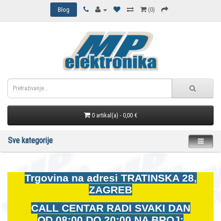
Blog
(0)
0 artikal(a) - 0,00 €
Sve kategorije
Trgovina na adresi
TRATINSKA 28,
ZAGREB
CALL CENTAR RADI SVAKI DAN
OD
08:00 DO 20:00 NA BROJ: