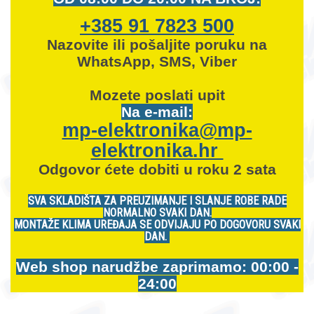
+385 91 7823 500
Nazovite ili pošaljite poruku na
WhatsApp, SMS, Viber
Mozete
poslati upit
Na e-mail:
mp-elektronika@mp-
elektronika.hr
Odgovor ćete dobiti u roku 2 sata
SVA SKLADIŠTA ZA PREUZIMANJE I SLANJE ROBE RADE
NORMALNO SVAKI DAN.
MONTAŽE KLIMA UREĐAJA SE ODVIJAJU PO DOGOVORU SVAKI
DAN.
Web shop narudžbe zaprimamo: 00:00 -
24:00