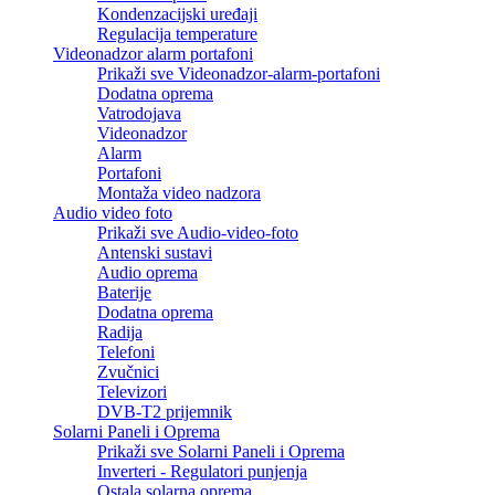
Kondenzacijski uređaji
Regulacija temperature
Videonadzor alarm portafoni
Prikaži sve Videonadzor-alarm-portafoni
Dodatna oprema
Vatrodojava
Videonadzor
Alarm
Portafoni
Montaža video nadzora
Audio video foto
Prikaži sve Audio-video-foto
Antenski sustavi
Audio oprema
Baterije
Dodatna oprema
Radija
Telefoni
Zvučnici
Televizori
DVB-T2 prijemnik
Solarni Paneli i Oprema
Prikaži sve Solarni Paneli i Oprema
Inverteri - Regulatori punjenja
Ostala solarna oprema