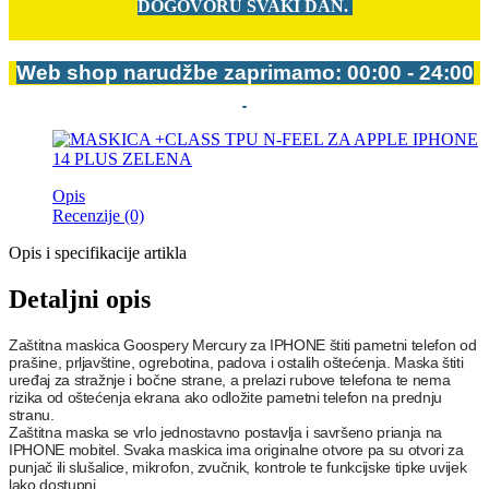
DOGOVORU SVAKI DAN.
Web shop narudžbe zaprimamo: 00:00 - 24:00
Opis
Recenzije (0)
Opis i specifikacije artikla
Detaljni opis
Zaštitna maskica Goospery Mercury za IPHONE štiti pametni telefon od
prašine, prljavštine, ogrebotina, padova i ostalih oštećenja. Maska štiti
uređaj za stražnje i bočne strane, a prelazi rubove telefona te nema
rizika od oštećenja ekrana ako odložite pametni telefon na prednju
stranu.
Zaštitna maska se vrlo jednostavno postavlja i savršeno prianja na
IPHONE mobitel. Svaka maskica ima originalne otvore pa su otvori za
punjač ili slušalice, mikrofon, zvučnik, kontrole te funkcijske tipke uvijek
lako dostupni.