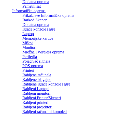
Dodatna oprema
Pametni sat
Informatička oprema
Prikaži sve Informatička oprema
Barkod Skeneri
Dodatna oprema
Igraće konzole i igre
Laptop
Memorijske kartice
Miševi
Monitori
Mrežna i Wireless oprema
Periferija
Pojačivač signala
POS oprema
Printeri
Rabljena računala
Rabljene blagajne
Rabljene igraće konzole i igre
Rabljeni Laptopi
Rabljeni monitori
Rabljeni Printer/Skeneri
Rabljeni printeri
Rabljeni projektori
Rabljeni računalni kompleti