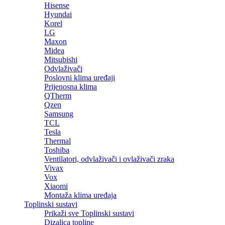
Hisense
Hyundai
Korel
LG
Maxon
Midea
Mitsubishi
Odvlaživači
Poslovni klima uređaji
Prijenosna klima
QTherm
Qzen
Samsung
TCL
Tesla
Thermal
Toshiba
Ventilatori, odvlaživači i ovlaživači zraka
Vivax
Vox
Xiaomi
Montaža klima uređaja
Toplinski sustavi
Prikaži sve Toplinski sustavi
Dizalica topline