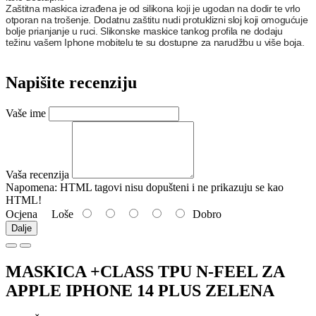
Zaštitna maskica izrađena je od silikona koji je ugodan na dodir te vrlo
otporan na trošenje. Dodatnu zaštitu nudi protuklizni sloj koji omogućuje
bolje prianjanje u ruci. Slikonske maskice tankog profila ne dodaju
težinu vašem Iphone mobitelu te su dostupne za narudžbu u više boja.
Napišite recenziju
Vaše ime
Vaša recenzija
Napomena:
HTML tagovi nisu dopušteni i ne prikazuju se kao
HTML!
Ocjena
Loše
Dobro
Dalje
MASKICA +CLASS TPU N-FEEL ZA
APPLE IPHONE 14 PLUS ZELENA