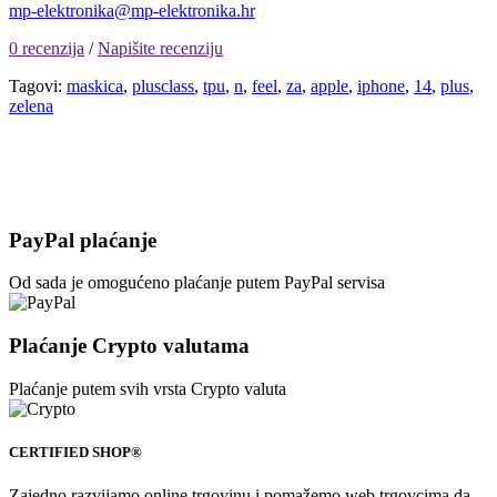
mp-elektronika@mp-elektronika.hr
0 recenzija
/
Napišite recenziju
Tagovi:
maskica
,
plusclass
,
tpu
,
n
,
feel
,
za
,
apple
,
iphone
,
14
,
plus
,
zelena
PayPal plaćanje
Od sada je omogućeno plaćanje putem PayPal servisa
Plaćanje Crypto valutama
Plaćanje putem svih vrsta Crypto valuta
CERTIFIED SHOP®
Zajedno razvijamo online trgovinu i pomažemo web trgovcima da