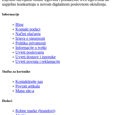
uspješno konkuriraju u novom digitalnom poslovnom okruženju.
Informacije
»
Blog
»
Kontakt podaci
»
Načini plaćanja
»
Izjava o sigurnosti
»
Politika privatnosti
»
Informacije o tvrtki
»
Uvjeti poslovanja
»
Uvjeti dostave i isporuke
»
Uvjeti povrata i reklamacije
Služba za korisnike
»
Kontaktirajte nas
»
Povrati artikala
»
Mapa site-a
Dodaci
»
Robne marke (brandovi)