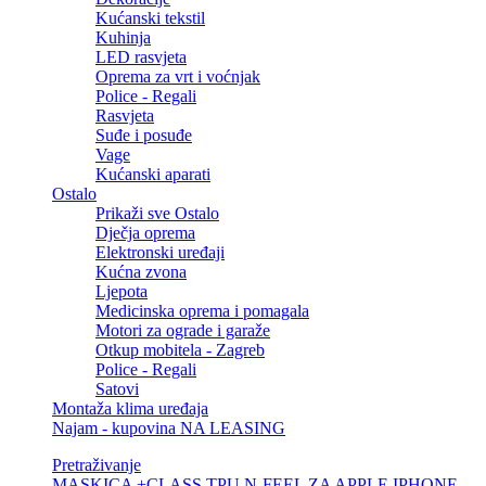
Kućanski tekstil
Kuhinja
LED rasvjeta
Oprema za vrt i voćnjak
Police - Regali
Rasvjeta
Suđe i posuđe
Vage
Kućanski aparati
Ostalo
Prikaži sve Ostalo
Dječja oprema
Elektronski uređaji
Kućna zvona
Ljepota
Medicinska oprema i pomagala
Motori za ograde i garaže
Otkup mobitela - Zagreb
Police - Regali
Satovi
Montaža klima uređaja
Najam - kupovina NA LEASING
Pretraživanje
MASKICA +CLASS TPU N-FEEL ZA APPLE IPHONE