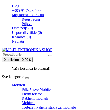
Blog
+385 91 7823 500
Moj korisnički račun
Registracija
Prijava
Lista želja (0)
Usporedi artikle (0)
Košarica
(0)
Naplata
0 artikal(a) - 0,00 €
Vaša košarica je prazna!!
Sve kategorije
Mobiteli
Prikaži sve Mobiteli
Fiksni telefoni
Rabljeni mobiteli
Mobiteli
Torbice i kaljena stakla za mobitele