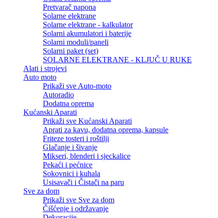
Pretvarač napona
Solarne elektrane
Solarne elektrane - kalkulator
Solarni akumulatori i baterije
Solarni moduli/paneli
Solarni paket (set)
SOLARNE ELEKTRANE - KLJUČ U RUKE
Alati i strojevi
Auto moto
Prikaži sve Auto-moto
Autoradio
Dodatna oprema
Kućanski Aparati
Prikaži sve Kućanski Aparati
Aprati za kavu, dodatna oprema, kapsule
Friteze tosteri i roštilji
Glačanje i šivanje
Mikseri, blenderi i sjeckalice
Pekaći i pećnice
Sokovnici i kuhala
Usisavači i Čistači na paru
Sve za dom
Prikaži sve Sve za dom
Čišćenje i održavanje
Dekoracije