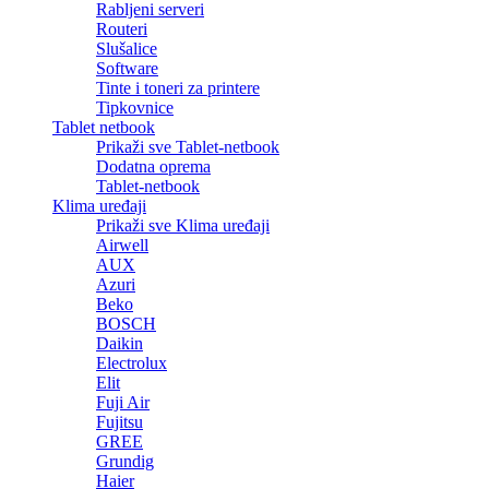
Rabljeni serveri
Routeri
Slušalice
Software
Tinte i toneri za printere
Tipkovnice
Tablet netbook
Prikaži sve Tablet-netbook
Dodatna oprema
Tablet-netbook
Klima uređaji
Prikaži sve Klima uređaji
Airwell
AUX
Azuri
Beko
BOSCH
Daikin
Electrolux
Elit
Fuji Air
Fujitsu
GREE
Grundig
Haier