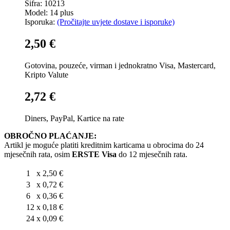
Šifra: 10213
Model: 14 plus
Isporuka:
(Pročitajte uvjete dostave i isporuke)
2,50 €
Gotovina, pouzeće, virman i jednokratno Visa, Mastercard,
Kripto Valute
2,72 €
Diners, PayPal, Kartice na rate
OBROČNO PLAĆANJE:
Artikl je moguće platiti kreditnim karticama u obrocima do 24
mjesečnih rata, osim
ERSTE Visa
do 12 mjesečnih rata.
1
x
2,50 €
3
x
0,72 €
6
x
0,36 €
12
x
0,18 €
24
x
0,09 €