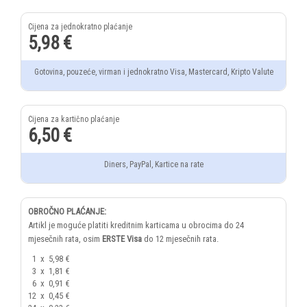
5,98 €
Gotovina, pouzeće, virman i jednokratno Visa, Mastercard, Kripto Valute
6,50 €
Diners, PayPal, Kartice na rate
OBROČNO PLAĆANJE:
Artikl je moguće platiti kreditnim karticama u obrocima do 24
mjesečnih rata, osim
ERSTE Visa
do 12 mjesečnih rata.
1
x
5,98 €
3
x
1,81 €
6
x
0,91 €
12
x
0,45 €