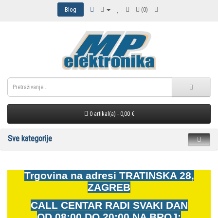
Blog
(0)
0 artikal(a) - 0,00 €
Sve kategorije
Trgovina na adresi
TRATINSKA 28,
ZAGREB
CALL CENTAR RADI SVAKI DAN
OD
08:00 DO 20:00 NA BROJ: