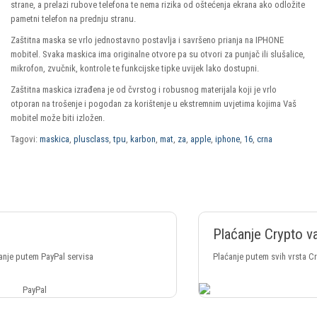
strane, a prelazi rubove telefona te nema rizika od oštećenja ekrana ako odložite
pametni telefon na prednju stranu.
Zaštitna maska se vrlo jednostavno postavlja i savršeno prianja na IPHONE
mobitel. Svaka maskica ima originalne otvore pa su otvori za punjač ili slušalice,
mikrofon, zvučnik, kontrole te funkcijske tipke uvijek lako dostupni.
Zaštitna maskica izrađena je od čvrstog i robusnog materijala koji je vrlo
otporan na trošenje i pogodan za korištenje u ekstremnim uvjetima kojima Vaš
mobitel može biti izložen.
Tagovi:
maskica
,
plusclass
,
tpu
,
karbon
,
mat
,
za
,
apple
,
iphone
,
16
,
crna
Plaćanje Crypto valutama
Plaćanje putem svih vrsta Crypto valuta