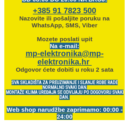
+385 91 7823 500
Nazovite ili pošaljite poruku na
WhatsApp, SMS, Viber
Mozete
poslati upit
Na e-mail:
mp-elektronika@mp-
elektronika.hr
Odgovor ćete dobiti u roku 2 sata
SVA SKLADIŠTA ZA PREUZIMANJE I SLANJE ROBE RADE
NORMALNO SVAKI DAN.
MONTAŽE KLIMA UREĐAJA SE ODVIJAJU PO DOGOVORU SVAKI
DAN.
Web shop narudžbe zaprimamo: 00:00 -
24:00