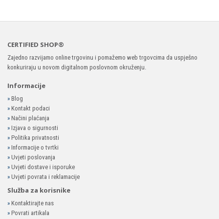
CERTIFIED SHOP®
Zajedno razvijamo online trgovinu i pomažemo web trgovcima da uspješno
konkuriraju u novom digitalnom poslovnom okruženju.
Informacije
»
Blog
»
Kontakt podaci
»
Načini plaćanja
»
Izjava o sigurnosti
»
Politika privatnosti
»
Informacije o tvrtki
»
Uvjeti poslovanja
»
Uvjeti dostave i isporuke
»
Uvjeti povrata i reklamacije
Služba za korisnike
»
Kontaktirajte nas
»
Povrati artikala