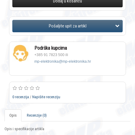
Dodaj u košaricu
Podrška kupcima
+385 91 7823 500 ili
mp-elektronika@mp-elektronika.hr
0 recenzija
/
Napišite recenziju
Opis
Recenzije (0)
Opis i specifikacije artikla