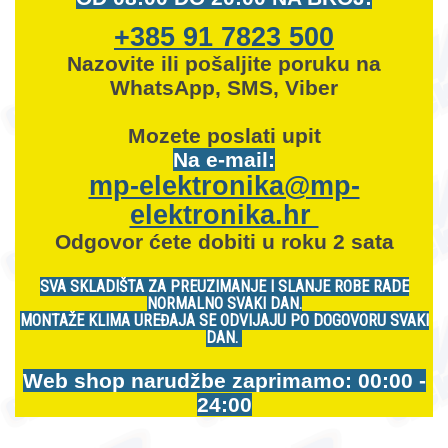
+385 91 7823 500
Nazovite ili pošaljite poruku na
WhatsApp, SMS, Viber
Mozete
poslati upit
Na e-mail:
mp-elektronika@mp-
elektronika.hr
Odgovor ćete dobiti u roku 2 sata
SVA SKLADIŠTA ZA PREUZIMANJE I SLANJE ROBE RADE
NORMALNO SVAKI DAN.
MONTAŽE KLIMA UREĐAJA SE ODVIJAJU PO DOGOVORU SVAKI
DAN.
Web shop narudžbe zaprimamo: 00:00 -
24:00