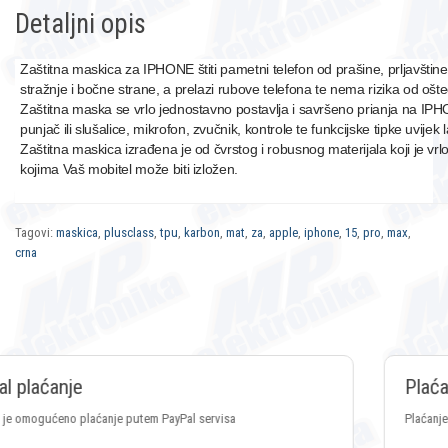
Detaljni opis
Zaštitna maskica za IPHONE štiti pametni telefon od prašine, prljavštine
stražnje i bočne strane, a prelazi rubove telefona te nema rizika od ošt
Zaštitna maska se vrlo jednostavno postavlja i savršeno prianja na IPH
punjač ili slušalice, mikrofon, zvučnik, kontrole te funkcijske tipke uvijek
Zaštitna maskica izrađena je od čvrstog i robusnog materijala koji je vr
kojima Vaš mobitel može biti izložen.
Tagovi:
maskica
,
plusclass
,
tpu
,
karbon
,
mat
,
za
,
apple
,
iphone
,
15
,
pro
,
max
,
crna
Plaćanje Crypto valutama
Plaćanje putem svih vrsta Crypto valuta