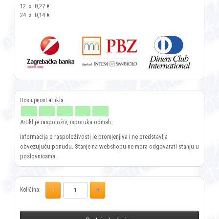
12
x
0,27 €
24
x
0,14 €
Artikl je raspoloživ, isporuka odmah.
Informacija o raspoloživosti je promjenjiva i ne predstavlja
obvezujuću ponudu. Stanje na webshopu ne mora odgovarati stanju u
poslovnicama.
Količina: