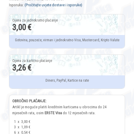
Isporuka:
(Pročitajte uvjete dostave i isporuke)
3,00 €
Gotovina, pouzeće, virman i jednokratno Visa, Mastercard, Kripto Valute
3,26 €
Diners, PayPal, Kartice na rate
OBROČNO PLAĆANJE:
Artikl je moguće platiti kreditnim karticama u obrocima do 24
mjesečnih rata, osim
ERSTE Visa
do 12 mjesečnih rata.
1
x
3,00 €
3
x
1,09 €
6
x
0,54 €