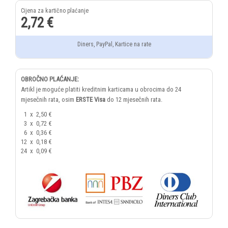
2,72 €
Diners, PayPal, Kartice na rate
OBROČNO PLAĆANJE:
Artikl je moguće platiti kreditnim karticama u obrocima do 24
mjesečnih rata, osim
ERSTE Visa
do 12 mjesečnih rata.
1
x
2,50 €
3
x
0,72 €
6
x
0,36 €
12
x
0,18 €
24
x
0,09 €