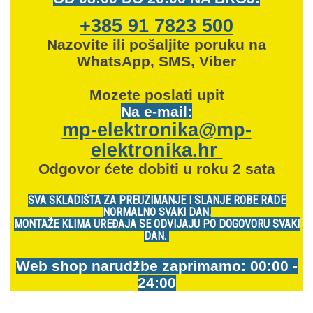
+385 91 7823 500
Nazovite ili pošaljite poruku na
WhatsApp, SMS, Viber
Mozete
poslati upit
Na e-mail:
mp-elektronika@mp-
elektronika.hr
Odgovor ćete dobiti u roku 2 sata
SVA SKLADIŠTA ZA PREUZIMANJE I SLANJE ROBE RADE
NORMALNO SVAKI DAN.
MONTAŽE KLIMA UREĐAJA SE ODVIJAJU PO DOGOVORU SVAKI
DAN.
Web shop narudžbe zaprimamo: 00:00 -
24:00