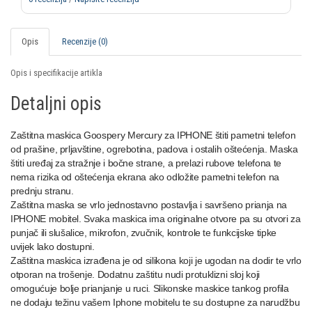
Opis
Recenzije (0)
Opis i specifikacije artikla
Detaljni opis
Zaštitna maskica Goospery Mercury za IPHONE štiti pametni telefon
od prašine, prljavštine, ogrebotina, padova i ostalih oštećenja. Maska
štiti uređaj za stražnje i bočne strane, a prelazi rubove telefona te
nema rizika od oštećenja ekrana ako odložite pametni telefon na
prednju stranu.
Zaštitna maska se vrlo jednostavno postavlja i savršeno prianja na
IPHONE mobitel. Svaka maskica ima originalne otvore pa su otvori za
punjač ili slušalice, mikrofon, zvučnik, kontrole te funkcijske tipke
uvijek lako dostupni.
Zaštitna maskica izrađena je od silikona koji je ugodan na dodir te vrlo
otporan na trošenje. Dodatnu zaštitu nudi protuklizni sloj koji
omogućuje bolje prianjanje u ruci. Slikonske maskice tankog profila
ne dodaju težinu vašem Iphone mobitelu te su dostupne za narudžbu