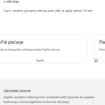
u više boja.
Tagovi:
maskica
,
goospery
,
mercury
,
pearl
,
jelly
,
za
,
apple
,
iphone
,
14
,
lime
Plaćanje Crypto valutama
Plaćanje putem svih vrsta Crypto valuta
CERTIFIED SHOP®
Zajedno razvijamo online trgovinu i pomažemo web trgovcima da uspješno
konkuriraju u novom digitalnom poslovnom okruženju.