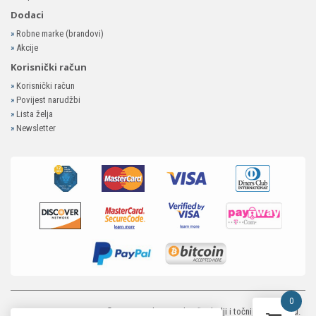
Dodaci
»
Robne marke (brandovi)
»
Akcije
Korisnički račun
»
Korisnički račun
»
Povijest narudžbi
»
Lista želja
»
Newsletter
0
MP-ELEKTRONIKA SHOP
© 2026. Trudimo se dati što bolji i točniji opis i sliku.