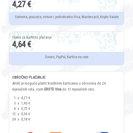
4,27 €
Gotovina, pouzeće, virman i jednokratno Visa, Mastercard, Kripto Valute
4,64 €
Diners, PayPal, Kartice na rate
OBROČNO PLAĆANJE:
Artikl je moguće platiti kreditnim karticama u obrocima do 24
mjesečnih rata, osim
ERSTE Visa
do 12 mjesečnih rata.
1
x
4,27 €
3
x
1,45 €
6
x
0,72 €
12
x
0,36 €
24
x
0,18 €