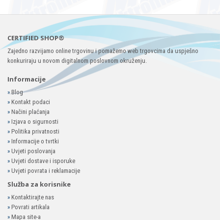
CERTIFIED SHOP®
Zajedno razvijamo online trgovinu i pomažemo web trgovcima da uspješno
konkuriraju u novom digitalnom poslovnom okruženju.
Informacije
»
Blog
»
Kontakt podaci
»
Načini plaćanja
»
Izjava o sigurnosti
»
Politika privatnosti
»
Informacije o tvrtki
»
Uvjeti poslovanja
»
Uvjeti dostave i isporuke
»
Uvjeti povrata i reklamacije
Služba za korisnike
»
Kontaktirajte nas
»
Povrati artikala
»
Mapa site-a