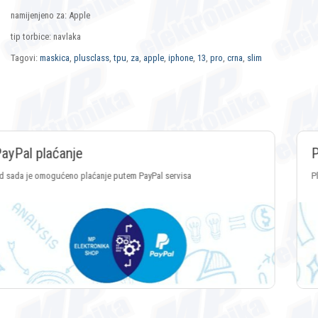
namijenjeno za: Apple
tip torbice: navlaka
Tagovi:
maskica
,
plusclass
,
tpu
,
za
,
apple
,
iphone
,
13
,
pro
,
crna
,
slim
Plaćanje Crypto valutama
Plaćanje putem svih vrsta Crypto valuta