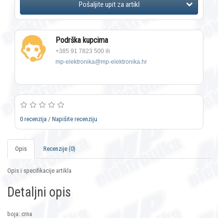
Podrška kupcima
+385 91 7823 500 ili
mp-elektronika@mp-elektronika.hr
0 recenzija
/
Napišite recenziju
Opis
Recenzije (0)
Opis i specifikacije artikla
Detaljni opis
boja: crna