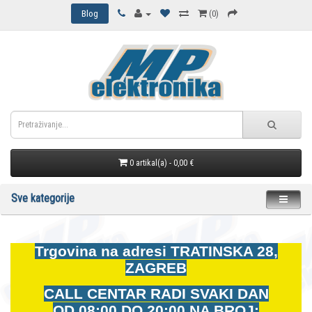
Blog
(0)
0 artikal(a) - 0,00 €
Sve kategorije
Trgovina na adresi
TRATINSKA 28,
ZAGREB
CALL CENTAR RADI SVAKI DAN
OD
08:00 DO 20:00 NA BROJ: