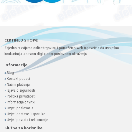
CERTIFIED SHOP®
Zajedno razvijamo online trgovinu i pomažemo web trgovcima da uspješno
konkuriraju u novom digitalnom poslovnom okruženju.
Informacije
»
Blog
»
Kontakt podaci
»
Načini plaćanja
»
Izjava o sigurnosti
»
Politika privatnosti
»
Informacije o tvrtki
»
Uvjeti poslovanja
»
Uvjeti dostave i isporuke
»
Uvjeti povrata i reklamacije
Služba za korisnike