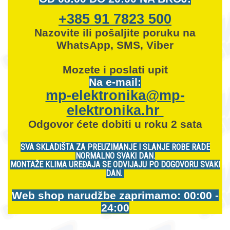
+385 91 7823 500
Nazovite ili pošaljite poruku na
WhatsApp, SMS, Viber
Mozete i
poslati upit
Na e-mail:
mp-elektronika@mp-
elektronika.hr
Odgovor ćete dobiti u roku 2 sata
SVA SKLADIŠTA ZA PREUZIMANJE I SLANJE ROBE RADE
NORMALNO SVAKI DAN.
MONTAŽE KLIMA UREĐAJA SE ODVIJAJU PO DOGOVORU SVAKI
DAN.
Web shop narudžbe zaprimamo: 00:00 -
24:00