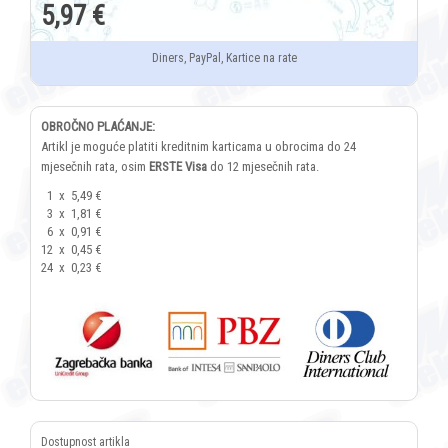
5,97 €
Diners, PayPal, Kartice na rate
OBROČNO PLAĆANJE:
Artikl je moguće platiti kreditnim karticama u obrocima do 24
mjesečnih rata, osim
ERSTE Visa
do 12 mjesečnih rata.
1
x
5,49 €
3
x
1,81 €
6
x
0,91 €
12
x
0,45 €
24
x
0,23 €