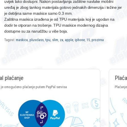
uvijek lako dostupni. Nakon postavljanja zaštitne navlake mobilni
uređaj je zbog tankog materijala gotovo jednakih dimenzija i težine jer
je debljina same maskice samo 0.3 mm.
Zaštitna maskica izrađena je od TPU materijala koji je ugodan na
dodir te otporan na trošenje. TPU maskice modernog dizajna
dostupne su za narudžbu u više boja.
Tagovi:
maskica
,
plusclass
,
tpu
,
slim
,
za
,
apple
,
iphone
,
15
,
prozirna
Plaćanje Crypto valutama
Plaćanje putem svih vrsta Crypto valuta