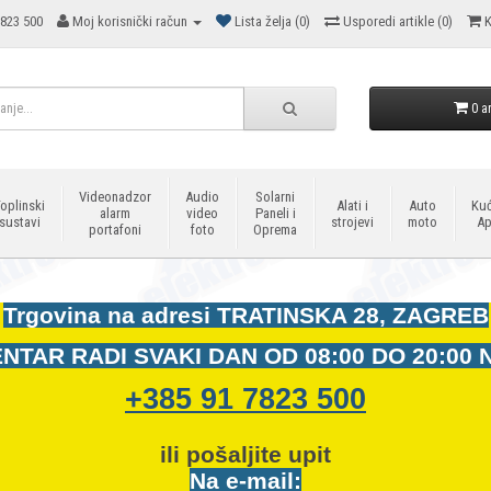
823 500
Moj korisnički račun
Lista želja (0)
Usporedi artikle (0)
K
0 ar
Videonadzor
Audio
Solarni
oplinski
Alati i
Auto
Kuć
alarm
video
Paneli i
sustavi
strojevi
moto
Ap
portafoni
foto
Oprema
Trgovina na adresi
TRATINSKA 28, ZAGREB
NTAR RADI SVAKI DAN OD
08:00 DO 20:00 
+385 91 7823 500
ili pošaljite upit
Na e-mail: