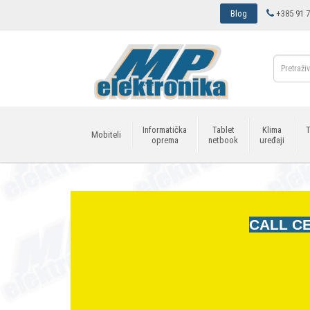
Blog
+385 91 7
Informatička
Tablet
Klima
T
Mobiteli
oprema
netbook
uređaji
CALL CE