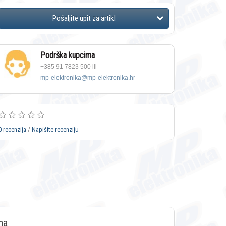
Podrška kupcima
+385 91 7823 500 ili
mp-elektronika@mp-elektronika.hr
0 recenzija
/
Napišite recenziju
ma