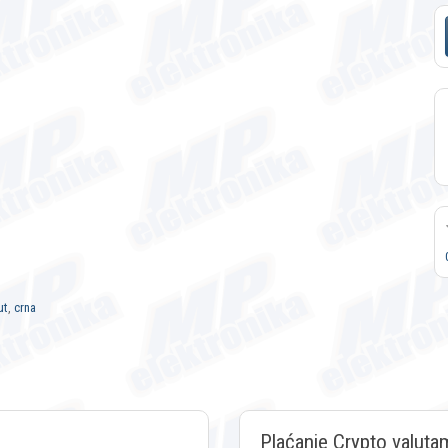
ut
,
crna
Plaćanje Crypto valuta