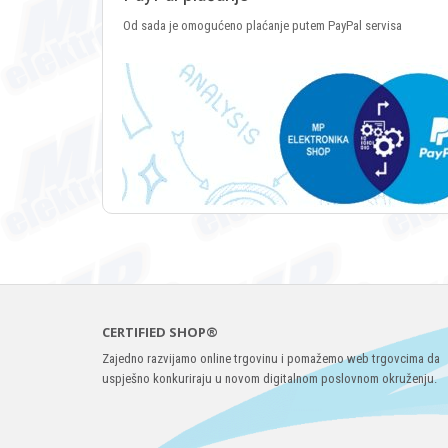
Od sada je omogućeno plaćanje putem PayPal servisa
CERTIFIED SHOP®
Zajedno razvijamo online trgovinu i pomažemo web trgovcima da
uspješno konkuriraju u novom digitalnom poslovnom okruženju.