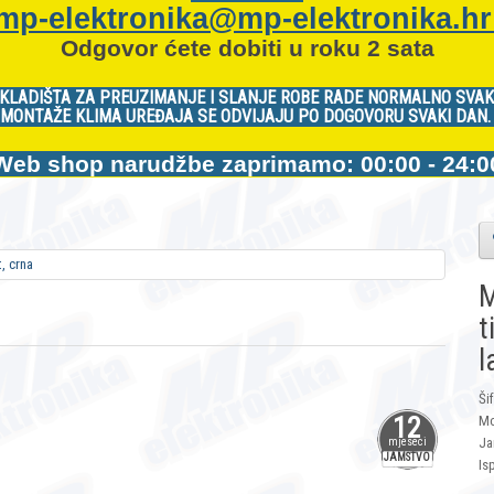
mp-elektronika@mp-elektronika.h
Odgovor ćete dobiti u roku 2 sata
KLADIŠTA ZA PREUZIMANJE I SLANJE ROBE RADE NORMALNO SVAK
MONTAŽE KLIMA UREĐAJA SE ODVIJAJU PO DOGOVORU SVAKI DAN
Web shop narudžbe zaprimamo: 00:00 - 24:0
M
t
l
Ši
12
Mo
Ja
mjeseci
JAMSTVO
Is