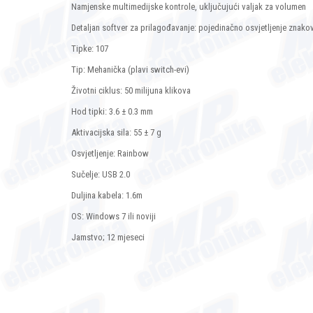
Namjenske multimedijske kontrole, uključujući valjak za volumen
Detaljan softver za prilagođavanje: pojedinačno osvjetljenje zna
Tipke: 107
Tip: Mehanička (plavi switch-evi)
Životni ciklus: 50 milijuna klikova
Hod tipki: 3.6 ± 0.3 mm
Aktivacijska sila: 55 ± 7 g
Osvjetljenje: Rainbow
Sučelje: USB 2.0
Duljina kabela: 1.6m
OS: Windows 7 ili noviji
Jamstvo; 12 mjeseci