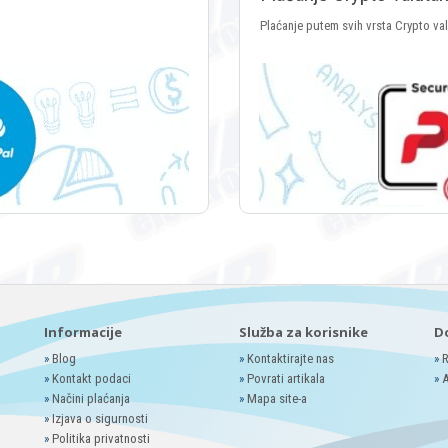
Plaćanje putem svih vrsta Crypto va
Informacije
Služba za korisnike
D
»
Blog
»
Kontaktirajte nas
»
R
»
Kontakt podaci
»
Povrati artikala
»
A
»
Načini plaćanja
»
Mapa site-a
»
Izjava o sigurnosti
»
Politika privatnosti