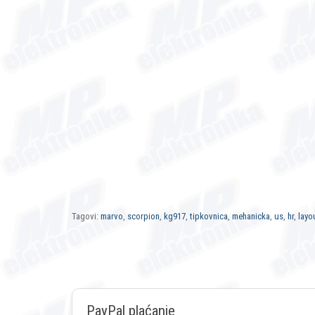
Tagovi:
marvo
,
scorpion
,
kg917
,
tipkovnica
,
mehanicka
,
us
,
hr
,
layo
PayPal plaćanje