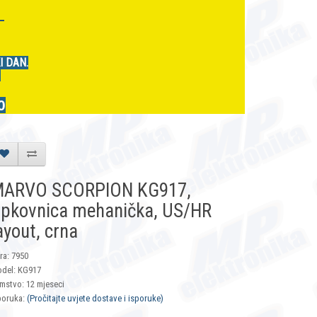
r
I DAN.
.
0
ARVO SCORPION KG917,
ipkovnica mehanička, US/HR
ayout, crna
fra: 7950
del: KG917
mstvo: 12 mjeseci
poruka:
(Pročitajte uvjete dostave i isporuke)