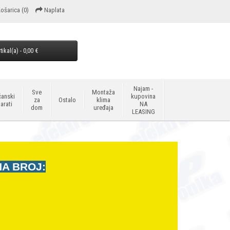
ošarica
(0)
Naplata
tikal(a) - 0,00 €
Najam -
Sve
Montaža
anski
kupovina
za
Ostalo
klima
arati
NA
dom
uređaja
LEASING
NA BROJ: