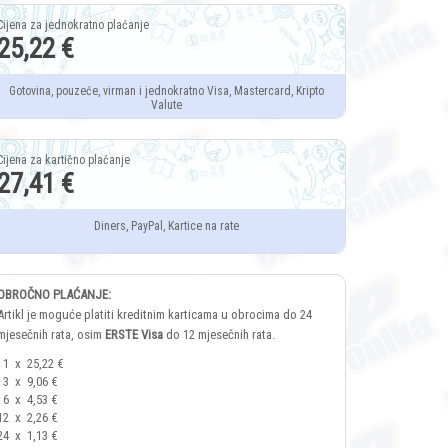
25,22 €
Gotovina, pouzeće, virman i jednokratno Visa, Mastercard, Kripto
Valute
27,41 €
Diners, PayPal, Kartice na rate
OBROČNO PLAĆANJE:
Artikl je moguće platiti kreditnim karticama u obrocima do 24
mjesečnih rata, osim
ERSTE Visa
do 12 mjesečnih rata.
1
x
25,22 €
3
x
9,06 €
6
x
4,53 €
12
x
2,26 €
24
x
1,13 €