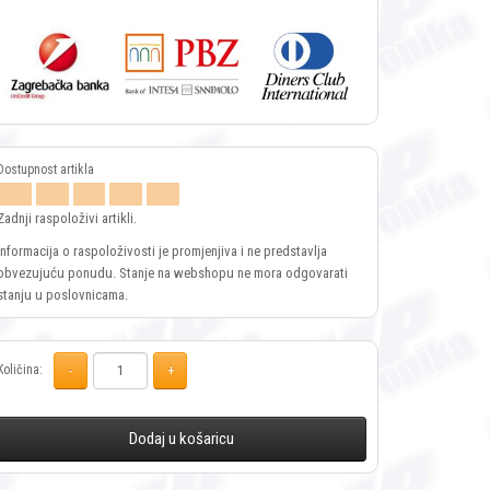
Zadnji raspoloživi artikli.
Informacija o raspoloživosti je promjenjiva i ne predstavlja
obvezujuću ponudu. Stanje na webshopu ne mora odgovarati
stanju u poslovnicama.
Količina:
Dodaj u košaricu