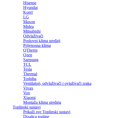
Hisense
Hyundai
Korel
LG
Maxon
Midea
Mitsubishi
Odvlaživači
Poslovni klima uređaji
Prijenosna klima
QTherm
Qzen
Samsung
TCL
Tesla
Thermal
Toshiba
Ventilatori, odvlaživači i ovlaživači zraka
Vivax
Vox
Xiaomi
Montaža klima uređaja
Toplinski sustavi
Prikaži sve Toplinski sustavi
Dizalica topline