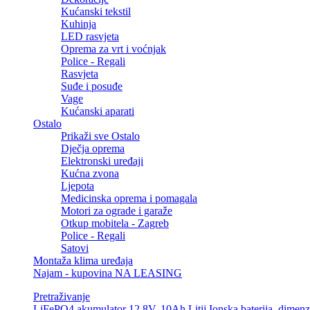
Kućanski tekstil
Kuhinja
LED rasvjeta
Oprema za vrt i voćnjak
Police - Regali
Rasvjeta
Suđe i posuđe
Vage
Kućanski aparati
Ostalo
Prikaži sve Ostalo
Dječja oprema
Elektronski uređaji
Kućna zvona
Ljepota
Medicinska oprema i pomagala
Motori za ograde i garaže
Otkup mobitela - Zagreb
Police - Regali
Satovi
Montaža klima uređaja
Najam - kupovina NA LEASING
Pretraživanje
LiFePO4 akumulator 12,8V, 10Ah Litij Ionska baterija, dimen