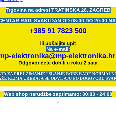
Trgovina na adresi
TRATINSKA 28, ZAGREB
CENTAR RADI SVAKI DAN OD
08:00 DO 20:00 N
+385 91 7823 500
ili pošaljite upit
Na e-mail:
mp-elektronika@mp-elektronika.h
Odgovor ćete dobiti u roku 2 sata
ŠTA ZA PREUZIMANJE I SLANJE ROBE RADE NORMALNO
ŽE KLIMA UREĐAJA SE ODVIJAJU PO DOGOVORU SVAK
Web shop narudžbe zaprimamo: 00:00 - 24:00