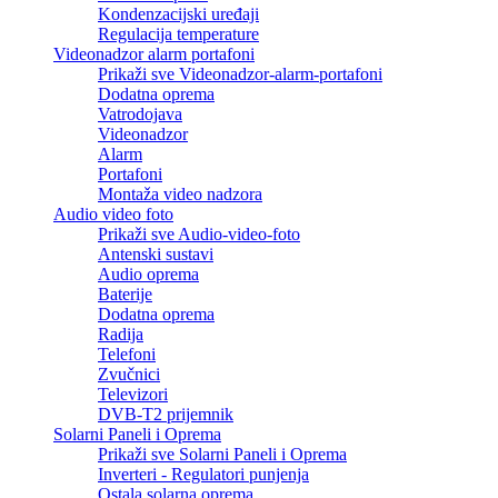
Kondenzacijski uređaji
Regulacija temperature
Videonadzor alarm portafoni
Prikaži sve Videonadzor-alarm-portafoni
Dodatna oprema
Vatrodojava
Videonadzor
Alarm
Portafoni
Montaža video nadzora
Audio video foto
Prikaži sve Audio-video-foto
Antenski sustavi
Audio oprema
Baterije
Dodatna oprema
Radija
Telefoni
Zvučnici
Televizori
DVB-T2 prijemnik
Solarni Paneli i Oprema
Prikaži sve Solarni Paneli i Oprema
Inverteri - Regulatori punjenja
Ostala solarna oprema