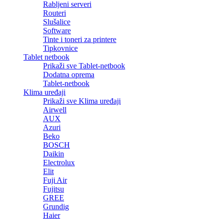
Rabljeni serveri
Routeri
Slušalice
Software
Tinte i toneri za printere
Tipkovnice
Tablet netbook
Prikaži sve Tablet-netbook
Dodatna oprema
Tablet-netbook
Klima uređaji
Prikaži sve Klima uređaji
Airwell
AUX
Azuri
Beko
BOSCH
Daikin
Electrolux
Elit
Fuji Air
Fujitsu
GREE
Grundig
Haier