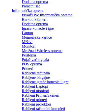
Dodatna oprema
Pametni sat
Informatička oprema
Prikaži sve Informatička oprema
Barkod Skeneri
Dodatna oprema
Igraće konzole i igre
Laptop
Memorijske kartice
Miševi
Monitori
Mrežna i Wireless oprema
Periferija
Pojačivač signala
POS oprema
Printeri
Rabljena računala
Rabljene blagajne
Rabljene igraće konzole i igre
Rabljeni Laptopi
Rabljeni monitori
Rabljeni Printer/Skeneri
Rabljeni printeri
Rabljeni projektori
Rabljeni računalni kompleti