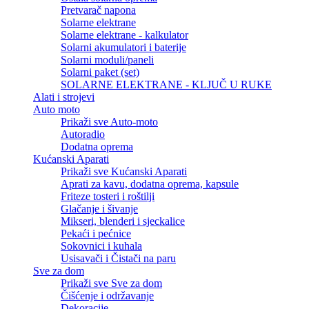
Pretvarač napona
Solarne elektrane
Solarne elektrane - kalkulator
Solarni akumulatori i baterije
Solarni moduli/paneli
Solarni paket (set)
SOLARNE ELEKTRANE - KLJUČ U RUKE
Alati i strojevi
Auto moto
Prikaži sve Auto-moto
Autoradio
Dodatna oprema
Kućanski Aparati
Prikaži sve Kućanski Aparati
Aprati za kavu, dodatna oprema, kapsule
Friteze tosteri i roštilji
Glačanje i šivanje
Mikseri, blenderi i sjeckalice
Pekaći i pećnice
Sokovnici i kuhala
Usisavači i Čistači na paru
Sve za dom
Prikaži sve Sve za dom
Čišćenje i održavanje
Dekoracije