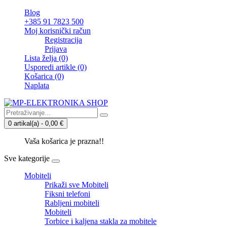
Blog
+385 91 7823 500
Moj korisnički račun
Registracija
Prijava
Lista želja (0)
Usporedi artikle (0)
Košarica
(0)
Naplata
0 artikal(a) - 0,00 €
Vaša košarica je prazna!!
Sve kategorije
Mobiteli
Prikaži sve Mobiteli
Fiksni telefoni
Rabljeni mobiteli
Mobiteli
Torbice i kaljena stakla za mobitele