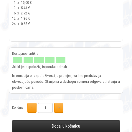
1
x
15,00 €
3
x
5,43 €
6
x
2,72 €
12
x
1,36 €
24
x
0,68 €
Artikl je raspoloživ, isporuka odmah.
Informacija o raspoloživosti je promjenjiva i ne predstavlja
obvezujuću ponudu. Stanje na webshopu ne mora odgovarati stanju u
poslovnicama.
Količina:
Dodaj u košaricu