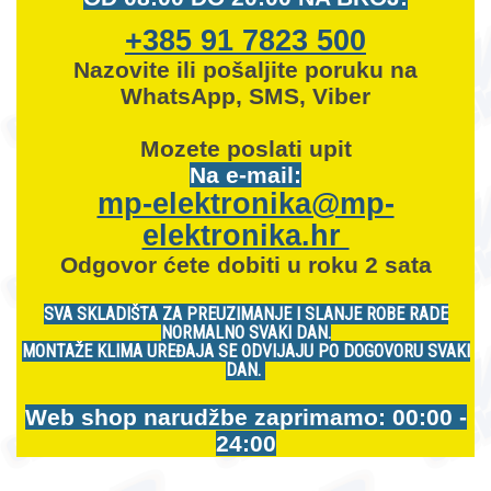
+385 91 7823 500
Nazovite ili pošaljite poruku na
WhatsApp, SMS, Viber
Mozete
poslati upit
Na e-mail:
mp-elektronika@mp-
elektronika.hr
Odgovor ćete dobiti u roku 2 sata
SVA SKLADIŠTA ZA PREUZIMANJE I SLANJE ROBE RADE
NORMALNO SVAKI DAN.
MONTAŽE KLIMA UREĐAJA SE ODVIJAJU PO DOGOVORU SVAKI
DAN.
Web shop narudžbe zaprimamo: 00:00 -
24:00