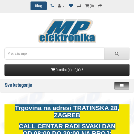
Blog
(0)
0 artikal(a) - 0,00 €
Sve kategorije
Trgovina na adresi
TRATINSKA 28,
ZAGREB
CALL CENTAR RADI SVAKI DAN
OD
08:00 DO 20:00 NA BROJ: