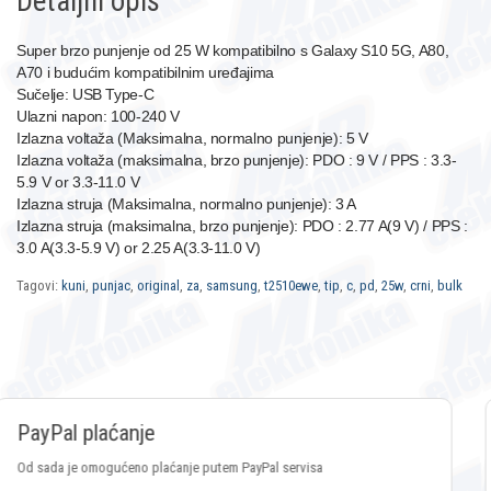
Detaljni opis
Super brzo punjenje od 25 W kompatibilno s Galaxy S10 5G, A80,
A70 i budućim kompatibilnim uređajima
Sučelje: USB Type-C
Ulazni napon: 100-240 V
Izlazna voltaža (Maksimalna, normalno punjenje): 5 V
Izlazna voltaža (maksimalna, brzo punjenje): PDO : 9 V / PPS : 3.3-
5.9 V or 3.3-11.0 V
Izlazna struja (Maksimalna, normalno punjenje): 3 A
Izlazna struja (maksimalna, brzo punjenje): PDO : 2.77 A(9 V) / PPS :
3.0 A(3.3-5.9 V) or 2.25 A(3.3-11.0 V)
Tagovi:
kuni
,
punjac
,
original
,
za
,
samsung
,
t2510ewe
,
tip
,
c
,
pd
,
25w
,
crni
,
bulk
Plaćanje Crypto valutama
Plaćanje putem svih vrsta Crypto valuta