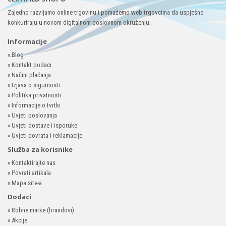
Zajedno razvijamo online trgovinu i pomažemo web trgovcima da uspješno
konkuriraju u novom digitalnom poslovnom okruženju.
Informacije
»
Blog
»
Kontakt podaci
»
Načini plaćanja
»
Izjava o sigurnosti
»
Politika privatnosti
»
Informacije o tvrtki
»
Uvjeti poslovanja
»
Uvjeti dostave i isporuke
»
Uvjeti povrata i reklamacije
Služba za korisnike
»
Kontaktirajte nas
»
Povrati artikala
»
Mapa site-a
Dodaci
»
Robne marke (brandovi)
»
Akcije