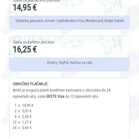
14,95 €
Gotovina, pouzeće, virman i jednokratno Visa, Mastercard, Kripto Valute
16,25 €
Diners, PayPal, Kartice na rate
OBROČNO PLAĆANJE:
Artikl je moguće platiti kreditnim karticama u obrocima do 24
mjesečnih rata, osim
ERSTE Visa
do 12 mjesečnih rata.
1
x
14,95 €
3
x
5,07 €
6
x
2,54 €
12
x
1,27 €
24
x
0,63 €