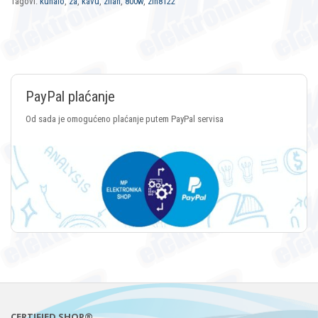
Tagovi:
kuhalo
,
za
,
kavu
,
zilan
,
800w
,
zln8122
Plaćanje Crypto valutama
Plaćanje putem svih vrsta Crypto valuta
CERTIFIED SHOP®