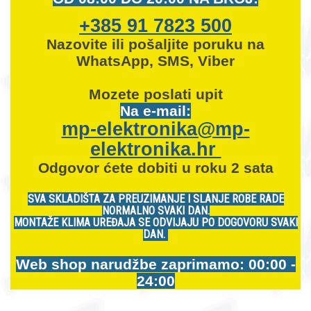
+385 91 7823 500
Nazovite ili pošaljite poruku na
WhatsApp, SMS, Viber
Mozete
poslati upit
Na e-mail:
mp-elektronika@mp-
elektronika.hr
Odgovor ćete dobiti u roku 2 sata
SVA SKLADIŠTA ZA PREUZIMANJE I SLANJE ROBE RADE
NORMALNO SVAKI DAN.
MONTAŽE KLIMA UREĐAJA SE ODVIJAJU PO DOGOVORU SVAKI
DAN.
Web shop narudžbe zaprimamo: 00:00 -
24:00