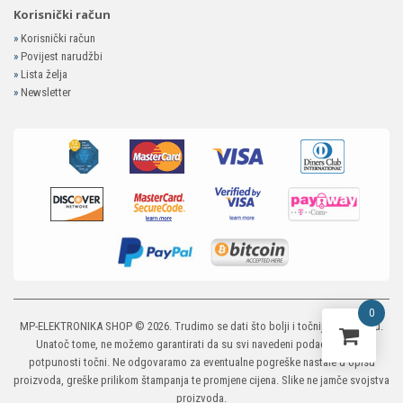
Korisnički račun
»
Korisnički račun
»
Povijest narudžbi
»
Lista želja
»
Newsletter
0
MP-ELEKTRONIKA SHOP
© 2026. Trudimo se dati što bolji i točniji opis i sliku.
Unatoč tome, ne možemo garantirati da su svi navedeni podaci i slike u
potpunosti točni. Ne odgovaramo za eventualne pogreške nastale u opisu
proizvoda, greške prilikom štampanja te promjene cijena. Slike ne jamče svojstva
proizvoda.