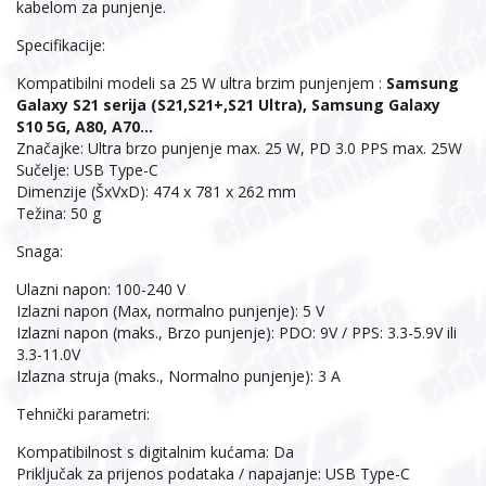
kabelom za punjenje.
Specifikacije:
Kompatibilni modeli sa 25 W ultra brzim punjenjem :
Samsung
Galaxy S21 serija (S21,S21+,S21 Ultra), Samsung Galaxy
S10 5G, A80, A70...
Značajke: Ultra brzo punjenje max. 25 W, PD 3.0 PPS max. 25W
Sučelje: USB Type-C
Dimenzije (ŠxVxD): 474 x 781 x 262 mm
Težina: 50 g
Snaga:
Ulazni napon: 100-240 V
Izlazni napon (Max, normalno punjenje): 5 V
Izlazni napon (maks., Brzo punjenje): PDO: 9V / PPS: 3.3-5.9V ili
3.3-11.0V
Izlazna struja (maks., Normalno punjenje): 3 A
Tehnički parametri:
Kompatibilnost s digitalnim kućama: Da
Priključak za prijenos podataka / napajanje: USB Type-C