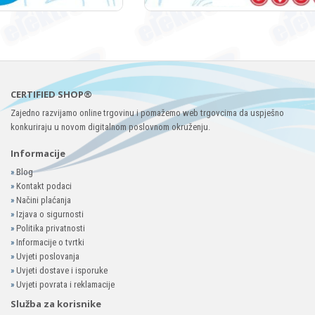
CERTIFIED SHOP®
Zajedno razvijamo online trgovinu i pomažemo web trgovcima da uspješno
konkuriraju u novom digitalnom poslovnom okruženju.
Informacije
»
Blog
»
Kontakt podaci
»
Načini plaćanja
»
Izjava o sigurnosti
»
Politika privatnosti
»
Informacije o tvrtki
»
Uvjeti poslovanja
»
Uvjeti dostave i isporuke
»
Uvjeti povrata i reklamacije
Služba za korisnike