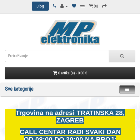
Blog
(0)
0 artikal(a) - 0,00 €
Sve kategorije
Trgovina na adresi
TRATINSKA 28,
ZAGREB
CALL CENTAR RADI SVAKI DAN
OD
08:00 DO 20:00 NA BROJ: