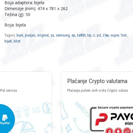
Boja adaptera: bijela
Dimenzije (mm): 474 x 781 x 262
Težina (g): 50
Boja: bijela
Tagovi:
kuni
,
punjac
,
original
,
za
,
samsung
,
ep
,
ta800
,
tip
,
c
,
pd
,
25w
,
super
,
fast
,
bijeli
,
blist
Plaćanje Crypto valutama
Plaćanje putem svih vrsta Crypto valuta