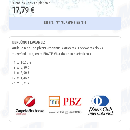
17,79 €
Diners, PayPal, Kartice na rate
OBROČNO PLAĆANJE:
Artikl je moguće platiti kreditnim karticama u obrocima do 24
mjesečnih rata, osim
ERSTE Visa
do 12 mjesečnih rata.
1
x
16,37 €
3
x
5,80 €
6
x
2,90 €
12
x
1,45 €
24
x
0,72 €