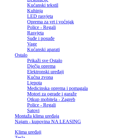
Kućanski tekstil
Kuhinja
LED rasvjeta
Oprema za vrt i voćnjak
Police - Regali
Rasvjeta
Suđe i posuđe
Vage
Kućanski aparati
Ostalo
Prikaži sve Ostalo
Dječja oprema
Elektronski uređaji
Kućna zvona
Ljepota
Medicinska oprema i pomagala
Motori za ograde i garaže
Otkup mobitela - Zagreb
Police - Regali
Satovi
Montaža klima uređaja
Najam - kupovina NA LEASING
Klima uređaji
Tesla