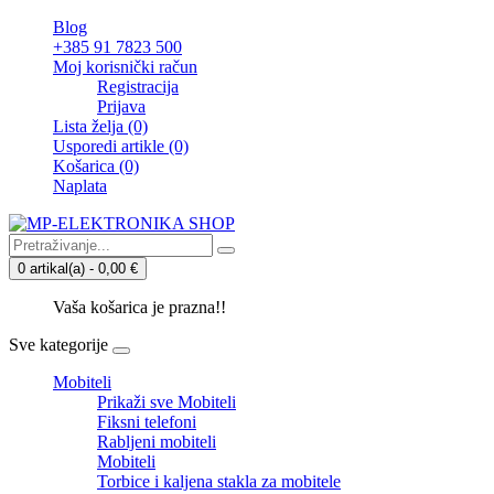
Blog
+385 91 7823 500
Moj korisnički račun
Registracija
Prijava
Lista želja (0)
Usporedi artikle (0)
Košarica
(0)
Naplata
0 artikal(a) - 0,00 €
Vaša košarica je prazna!!
Sve kategorije
Mobiteli
Prikaži sve Mobiteli
Fiksni telefoni
Rabljeni mobiteli
Mobiteli
Torbice i kaljena stakla za mobitele