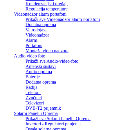
Kondenzacijski uređaji
Regulacija temperature
Videonadzor alarm portafoni
Prikaži sve Videonadzor-alarm-portafoni
Dodatna oprema
Vatrodojava
Videonadzor
Alarm
Portafoni
Montaža video nadzora
Audio video foto
Prikaži sve Audio-video-foto
Antenski sustavi
Audio oprema
Baterije
Dodatna oprema
Radija
Telefoni
Zvučnici
Televizori
DVB-T2 prijemnik
Solarni Paneli i Oprema
Prikaži sve Solarni Paneli i Oprema
Inverteri - Regulatori punjenja
Ostala solarna oprema