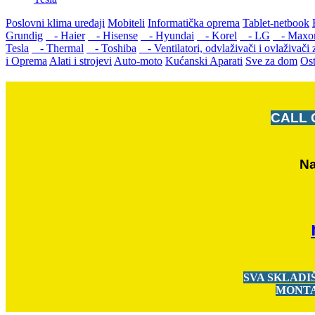
Poslovni klima uređaji
Mobiteli
Informatička oprema
Tablet-netbook
Grundig
- Haier
- Hisense
- Hyundai
- Korel
- LG
- Maxo
Tesla
- Thermal
- Toshiba
- Ventilatori, odvlaživači i ovlaživači
i Oprema
Alati i strojevi
Auto-moto
Kućanski Aparati
Sve za dom
Ost
CALL 
Na
SVA SKLADI
MONTA