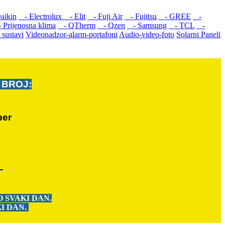
aikin
- Electrolux
- Elit
- Fuji Air
- Fujitsu
- GREE
-
Prijenosna klima
- QTherm
- Qzen
- Samsung
- TCL
-
 sustavi
Videonadzor-alarm-portafoni
Audio-video-foto
Solarni Paneli
A BROJ:
ber
r
 SVAKI DAN.
I DAN.