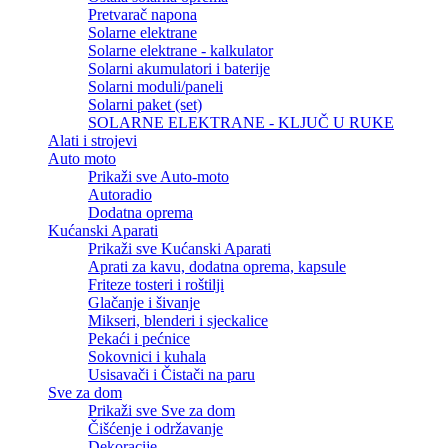
Pretvarač napona
Solarne elektrane
Solarne elektrane - kalkulator
Solarni akumulatori i baterije
Solarni moduli/paneli
Solarni paket (set)
SOLARNE ELEKTRANE - KLJUČ U RUKE
Alati i strojevi
Auto moto
Prikaži sve Auto-moto
Autoradio
Dodatna oprema
Kućanski Aparati
Prikaži sve Kućanski Aparati
Aprati za kavu, dodatna oprema, kapsule
Friteze tosteri i roštilji
Glačanje i šivanje
Mikseri, blenderi i sjeckalice
Pekaći i pećnice
Sokovnici i kuhala
Usisavači i Čistači na paru
Sve za dom
Prikaži sve Sve za dom
Čišćenje i održavanje
Dekoracije