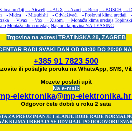
Klima uređaji
- Airwell
- AUX
- Azuri
- Beko
- BOSCH
- D
n
- Midea
- Mitsubishi
- Odvlaživači
- Poslovni klima uređaji
- 
 zraka
- Vivax
- Vox
- Xiaomi
- Montaža klima uređaja
Toplinski
alo
Montaža klima uređaja
Najam - kupovina NA LEASING
Trgovina na adresi
TRATINSKA 28, ZAGREB
CENTAR RADI SVAKI DAN OD
08:00 DO 20:00 N
+385 91 7823 500
zovite ili pošaljite poruku na WhatsApp, SMS, Vi
Mozete
poslati upit
Na e-mail:
mp-elektronika@mp-elektronika.h
Odgovor ćete dobiti u roku 2 sata
ŠTA ZA PREUZIMANJE I SLANJE ROBE RADE NORMALNO
ŽE KLIMA UREĐAJA SE ODVIJAJU PO DOGOVORU SVAK