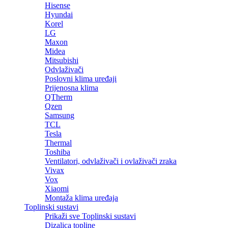
Hisense
Hyundai
Korel
LG
Maxon
Midea
Mitsubishi
Odvlaživači
Poslovni klima uređaji
Prijenosna klima
QTherm
Qzen
Samsung
TCL
Tesla
Thermal
Toshiba
Ventilatori, odvlaživači i ovlaživači zraka
Vivax
Vox
Xiaomi
Montaža klima uređaja
Toplinski sustavi
Prikaži sve Toplinski sustavi
Dizalica topline