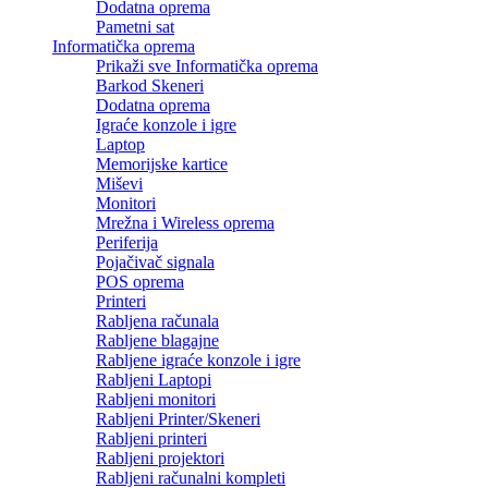
Dodatna oprema
Pametni sat
Informatička oprema
Prikaži sve Informatička oprema
Barkod Skeneri
Dodatna oprema
Igraće konzole i igre
Laptop
Memorijske kartice
Miševi
Monitori
Mrežna i Wireless oprema
Periferija
Pojačivač signala
POS oprema
Printeri
Rabljena računala
Rabljene blagajne
Rabljene igraće konzole i igre
Rabljeni Laptopi
Rabljeni monitori
Rabljeni Printer/Skeneri
Rabljeni printeri
Rabljeni projektori
Rabljeni računalni kompleti