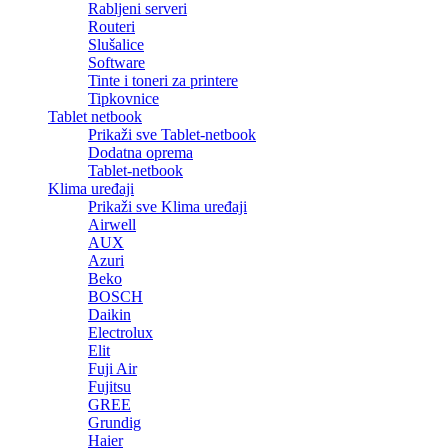
Rabljeni serveri
Routeri
Slušalice
Software
Tinte i toneri za printere
Tipkovnice
Tablet netbook
Prikaži sve Tablet-netbook
Dodatna oprema
Tablet-netbook
Klima uređaji
Prikaži sve Klima uređaji
Airwell
AUX
Azuri
Beko
BOSCH
Daikin
Electrolux
Elit
Fuji Air
Fujitsu
GREE
Grundig
Haier