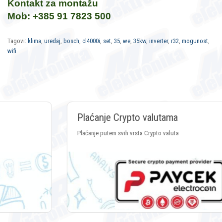
Kontakt za montažu
Mob: +385 91 7823 500
Tagovi:
klima
,
uredaj
,
bosch
,
cl4000i
,
set
,
35
,
we
,
35kw
,
inverter
,
r32
,
mogunost
,
wifi
Plaćanje Crypto valutama
Plaćanje putem svih vrsta Crypto valuta