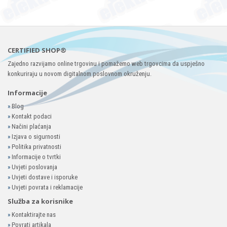
CERTIFIED SHOP®
Zajedno razvijamo online trgovinu i pomažemo web trgovcima da uspješno
konkuriraju u novom digitalnom poslovnom okruženju.
Informacije
»
Blog
»
Kontakt podaci
»
Načini plaćanja
»
Izjava o sigurnosti
»
Politika privatnosti
»
Informacije o tvrtki
»
Uvjeti poslovanja
»
Uvjeti dostave i isporuke
»
Uvjeti povrata i reklamacije
Služba za korisnike
»
Kontaktirajte nas
»
Povrati artikala