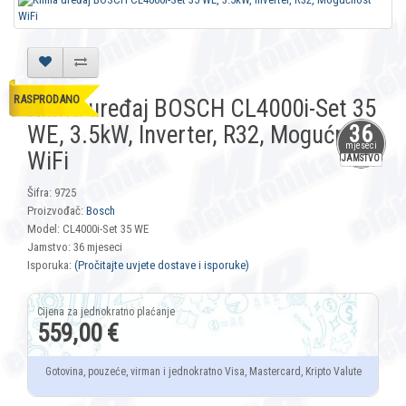
RASPRODANO
Klima uređaj BOSCH CL4000i-Set 35
WE, 3.5kW, Inverter, R32, Mogućnost
36
mjeseci
WiFi
JAMSTVO
Šifra: 9725
Proizvođač:
Bosch
Model: CL4000i-Set 35 WE
Jamstvo: 36 mjeseci
Isporuka:
(Pročitajte uvjete dostave i isporuke)
559,00 €
Gotovina, pouzeće, virman i jednokratno Visa, Mastercard, Kripto Valute