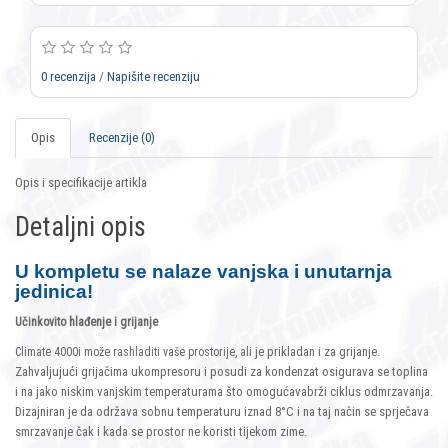
0 recenzija
/
Napišite recenziju
Opis
Recenzije (0)
Opis i specifikacije artikla
Detaljni opis
U kompletu se nalaze vanjska i unutarnja
jedinica!
Učinkovito hlađenje i grijanje
je prikladan i za grijanje.
Climate 4000i može rashladiti vaše prostorije, ali
Zahvaljujući grijačima ukompresoru i posudi za kondenzat osigurava se toplina
i na jako niskim vanjskim temperaturama što omogućavabrži ciklus odmrzavanja.
Dizajniran je da održava sobnu temperaturu iznad 8°C i na taj način se sprječava
smrzavanje čak i kada se prostor ne koristi tijekom zime.