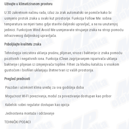
Uživajte u klimatiziranom prostoru
U 3D zakretnom načinu rada, izlaz za zrak automatski se pomiče kako bi
usmjerio protok zraka u svaki kut prostorije. Funkcija Follow Me: sobna
temperatura se mjeri tamo gdje stavite daljinski upravljač, a ne na unutarnjoj
jedinici. Funkcijom Wind Avoid Me usmjeravate strujanje zraka na strop pomoću
infracrvenog daljinskog upravljača.
Poboljšajte kvalitetu zraka
i bakterije iz zraka pomoću
Tehnologija ionizatora uklanja prašinu, plijesan, viruse
pozitivnih i negativnih iona. Funkcija iClean zagrijavanjem isparivača uklanja
bakterije i plijesan iz izmjenjivača topline. Filteri za hladnu katalizu s visokom
gustoćom i biofileri uklanjaju štetne tvari iz vaših prostorija.
Pregled prednosti
godišnja doba
Pouzdan i učinkovit klima uređaj za sva
povezivanje dostupan kao pribor
Mogućnost WI-FI povezivanja, modul za
Kabelski sobni regulator dostupan kao opcija
Jednostavna montaža i održavanje
TEHNIČKI PODACI