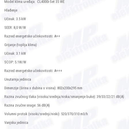
Model klima uređaja: CL4000i-Set 35 WE
Hlađenje
Učinak: 3.5 kW
SEER: 8,0 W/W
Razred energetske učinkovitosti: A++
Grijanje (toplija klima)
Učinak: 3.1 kW
SCOP: 5.1W/W
Razred energetske učinkovitosti: A+++
Unutarnja jedinica
Dimenzije (širina x dubina x visina): 802x200x295 mm
Razina zvučnog tlaka (visoka/srednja/niska/smanjenje buke): 39/33/22/21 dB(A)
Razina zvučne snage: 56 dB(A)
Volumni protok (visoki/srednji/niski): 520/370/310 m3/h
Vanjska jedinica