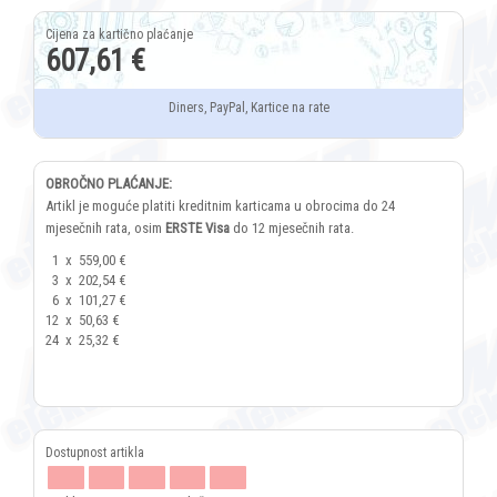
607,61 €
Diners, PayPal, Kartice na rate
OBROČNO PLAĆANJE:
Artikl je moguće platiti kreditnim karticama u obrocima do 24
mjesečnih rata, osim
ERSTE Visa
do 12 mjesečnih rata.
1
x
559,00 €
3
x
202,54 €
6
x
101,27 €
12
x
50,63 €
24
x
25,32 €