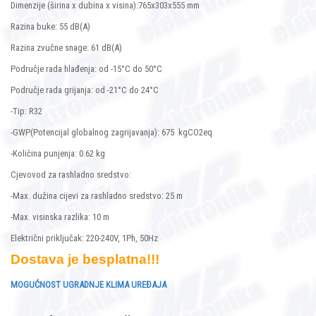
Dimenzije (širina x dubina x visina):765x303x555 mm
Razina buke: 55 dB(A)
Razina zvučne snage: 61 dB(A)
Područje rada hlađenja: od -15°C do 50°C
Područje rada grijanja: od -21°C do 24°C
-Tip: R32
-GWP(Potencijal globalnog zagrijavanja): 675 kgCO2eq
-Količina punjenja: 0.62 kg
Cjevovod za rashladno sredstvo:
-Max. dužina cijevi za rashladno sredstvo: 25 m
-Max. visinska razlika: 10 m
Električni priključak: 220-240V, 1Ph, 50Hz
Dostava je besplatna!!!
MOGUĆNOST UGRADNJE KLIMA UREĐAJA