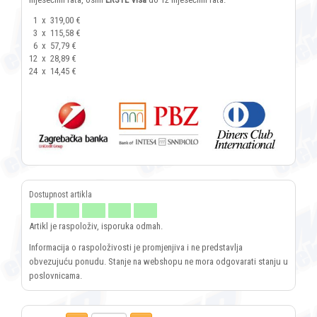
1
x
319,00 €
3
x
115,58 €
6
x
57,79 €
12
x
28,89 €
24
x
14,45 €
Artikl je raspoloživ, isporuka odmah.
Informacija o raspoloživosti je promjenjiva i ne predstavlja
obvezujuću ponudu. Stanje na webshopu ne mora odgovarati stanju u
poslovnicama.