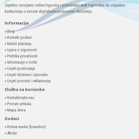
Zajedno razvijamo online trgovinu i pomažemo web trgovcima da uspješno
konkuriraju u novom digitalnom poslovnom okruženju.
Informacije
»
Blog
»
Kontakt podaci
»
Načini plaćanja
»
Izjava o sigurnosti
»
Politika privatnosti
»
Informacije o tvrtki
»
Uvjeti poslovanja
»
Uvjeti dostave i isporuke
»
Uvjeti povrata i reklamacije
Služba za korisnike
»
Kontaktirajte nas
»
Povrati artikala
»
Mapa site-a
Dodaci
»
Robne marke (brandovi)
»
Akcije