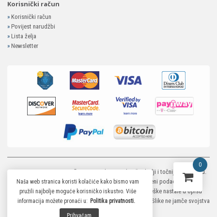
Korisnički račun
»
Korisnički račun
»
Povijest narudžbi
»
Lista želja
»
Newsletter
0
MP-ELEKTRONIKA SHOP
© 2026. Trudimo se dati što bolji i točniji opis i sliku.
Unatoč tome, ne možemo garantirati da su svi navedeni podaci i slike u
Naša web stranica koristi kolačiće kako bismo vam
potpunosti točni. Ne odgovaramo za eventualne pogreške nastale u opisu
pružili najbolje moguće korisničko iskustvo. Više
proizvoda, greške prilikom štampanja te promjene cijena. Slike ne jamče svojstva
informacija možete pronaći u:
Politika privatnosti.
proizvoda.
Prihvaćam