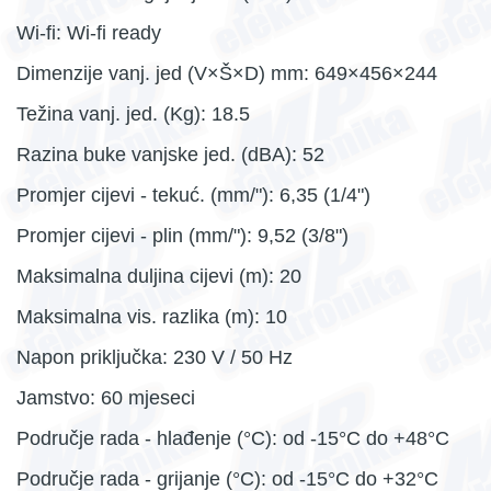
Wi-fi: Wi-fi ready
Dimenzije vanj. jed (V×Š×D) mm: 649×456×244
Težina vanj. jed. (Kg): 18.5
Razina buke vanjske jed. (dBA): 52
Promjer cijevi - tekuć. (mm/"): 6,35 (1/4")
Promjer cijevi - plin (mm/"): 9,52 (3/8")
Maksimalna duljina cijevi (m): 20
Maksimalna vis. razlika (m): 10
Napon priključka: 230 V / 50 Hz
Jamstvo: 60 mjeseci
Područje rada - hlađenje (°C): od -15°C do +48°C
Područje rada - grijanje (°C): od -15°C do +32°C