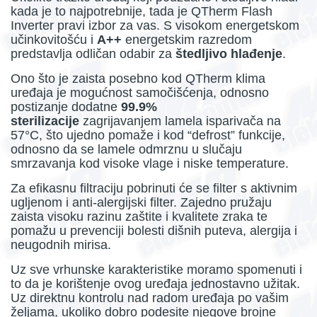
kada je to najpotrebnije, tada je QTherm
Flash
Inverter pravi izbor za vas. S visokom energetskom
učinkovitošću i
A++
energetskim razredom
predstavlja odličan odabir za
štedljivo hlađenje
.
Ono što je zaista posebno kod QTherm klima
uređaja je mogućnost samočišćenja, odnosno
postizanje dodatne
99.9%
sterilizacije
zagrijavanjem lamela isparivača na
57°C, što ujedno pomaže i kod “defrost” funkcije,
odnosno da se lamele odmrznu u slučaju
smrzavanja kod visoke vlage i niske temperature.
Za efikasnu filtraciju pobrinuti će se filter s aktivnim
ugljenom i anti-alergijski filter. Zajedno pružaju
zaista visoku razinu zaštite i kvalitete zraka te
pomažu u prevenciji bolesti dišnih puteva, alergija i
neugodnih mirisa.
Uz sve vrhunske karakteristike moramo spomenuti i
to da je korištenje ovog uređaja jednostavno užitak.
Uz direktnu kontrolu nad radom uređaja po vašim
željama, ukoliko dobro podesite njegove brojne