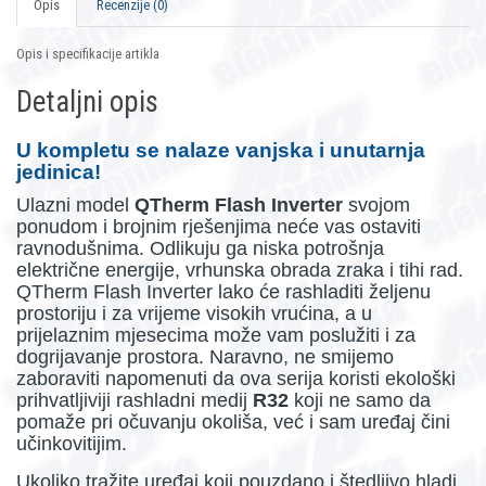
Opis
Recenzije (0)
Opis i specifikacije artikla
Detaljni opis
U kompletu se nalaze vanjska i unutarnja
jedinica!
Ulazni model
QTherm Flash Inverter
svojom
ponudom i brojnim rješenjima neće vas ostaviti
ravnodušnima. Odlikuju ga niska potrošnja
električne energije, vrhunska obrada zraka i tihi rad.
QTherm Flash Inverter lako će rashladiti željenu
prostoriju i za vrijeme visokih vrućina, a u
prijelaznim mjesecima može vam poslužiti i za
dogrijavanje prostora. Naravno, ne smijemo
zaboraviti napomenuti da ova serija koristi ekološki
prihvatljiviji rashladni medij
R32
koji ne samo da
pomaže pri očuvanju okoliša, već i sam uređaj čini
učinkovitijim.
Ukoliko tražite uređaj koji pouzdano i štedljivo hladi