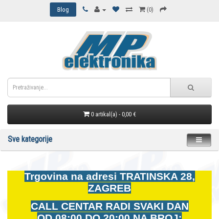
Blog
(0)
0 artikal(a) - 0,00 €
Sve kategorije
Trgovina na adresi
TRATINSKA 28,
ZAGREB
CALL CENTAR RADI SVAKI DAN
OD
08:00 DO 20:00 NA BROJ: