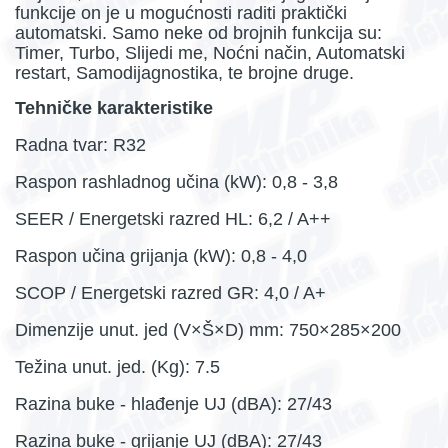
funkcije on je u mogućnosti
raditi praktički
automatski. Samo neke od brojnih funkcija su:
Timer, Turbo, Slijedi me, Noćni način, Automatski
restart, Samodijagnostika, te brojne druge.
Tehničke karakteristike
Radna tvar: R32
Raspon rashladnog učina (kW): 0,8 - 3,8
SEER / Energetski razred HL: 6,2 / A++
Raspon učina grijanja (kW): 0,8 - 4,0
SCOP / Energetski razred GR: 4,0 / A+
Dimenzije unut. jed (V×Š×D) mm: 750×285×200
Težina unut. jed. (Kg): 7.5
Razina buke - hlađenje UJ (dBA): 27/43
Razina buke - grijanje UJ (dBA): 27/43