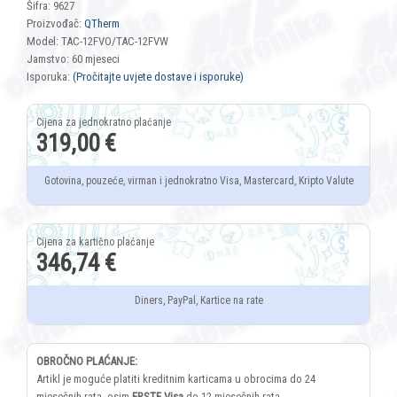
Šifra: 9627
Proizvođač:
QTherm
Model: TAC-12FVO/TAC-12FVW
Jamstvo: 60 mjeseci
Isporuka:
(Pročitajte uvjete dostave i isporuke)
319,00 €
Gotovina, pouzeće, virman i jednokratno Visa, Mastercard, Kripto Valute
346,74 €
Diners, PayPal, Kartice na rate
OBROČNO PLAĆANJE:
Artikl je moguće platiti kreditnim karticama u obrocima do 24
mjesečnih rata, osim
ERSTE Visa
do 12 mjesečnih rata.