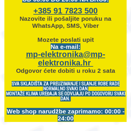
+385 91 7823 500
Nazovite ili pošaljite poruku na
WhatsApp, SMS, Viber
Mozete
poslati upit
Na e-mail:
mp-elektronika@mp-
elektronika.hr
Odgovor ćete dobiti u roku 2 sata
SVA SKLADIŠTA ZA PREUZIMANJE I SLANJE ROBE RADE
NORMALNO SVAKI DAN.
MONTAŽE KLIMA UREĐAJA SE ODVIJAJU PO DOGOVORU SVAKI
DAN.
Web shop narudžbe zaprimamo: 00:00 -
24:00