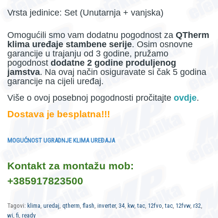
Vrsta jedinice: Set (Unutarnja + vanjska)
Omogućili smo vam dodatnu pogodnost za
QTherm
klima uređaje stambene serije
. Osim osnovne
garancije u trajanju od 3 godine, pružamo
pogodnost
dodatne 2 godine produljenog
jamstva
. Na ovaj način osiguravate si čak 5 godina
garancije na cijeli uređaj.
Više o ovoj posebnoj pogodnosti pročitajte
ovdje
.
Dostava je besplatna!!!
MOGUĆNOST UGRADNJE KLIMA UREĐAJA
Kontakt za montažu
mob:
+385917823500
Tagovi:
klima
,
uredaj
,
qtherm
,
flash
,
inverter
,
34
,
kw
,
tac
,
12fvo
,
tac
,
12fvw
,
r32
,
wi
,
fi
,
ready