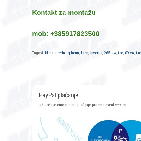
Kontakt za montažu
mob: +385917823500
Tagovi:
klima
,
uredaj
,
qtherm
,
flash
,
inverter
,
265
,
kw
,
tac
,
09fvo
,
tac
PayPal plaćanje
Od sada je omogućeno plaćanje putem PayPal servisa