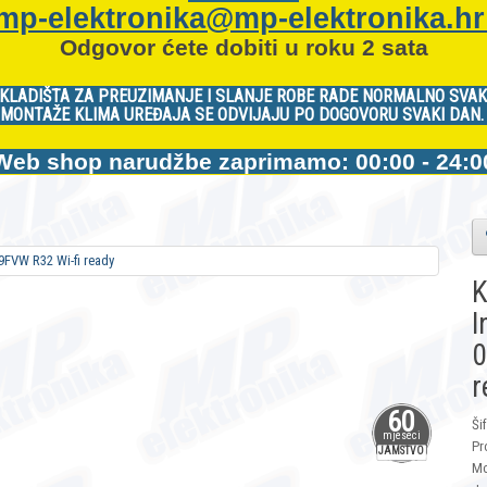
mp-elektronika@mp-elektronika.h
Odgovor ćete dobiti u roku 2 sata
KLADIŠTA ZA PREUZIMANJE I SLANJE ROBE RADE NORMALNO SVAK
MONTAŽE KLIMA UREĐAJA SE ODVIJAJU PO DOGOVORU SVAKI DAN
Web shop narudžbe zaprimamo: 00:00 - 24:0
K
I
0
r
60
Ši
mjeseci
Pr
JAMSTVO
Mo