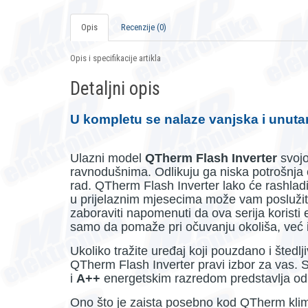
Opis
Recenzije (0)
Opis i specifikacije artikla
Detaljni opis
U kompletu se nalaze vanjska i unutar
Ulazni model
QTherm Flash Inverter
svojo
ravnodušnima. Odlikuju ga niska potrošnja e
rad. QTherm Flash Inverter lako će rashladiti
u prijelaznim mjesecima može vam poslužiti
zaboraviti napomenuti da ova serija koristi e
samo da pomaže pri očuvanju okoliša, već i 
Ukoliko tražite uređaj koji pouzdano i štedlji
QTherm
Flash Inverter pravi izbor za vas
i
A++
energetskim razredom predstavlja od
Ono što je zaista posebno kod QTherm kli