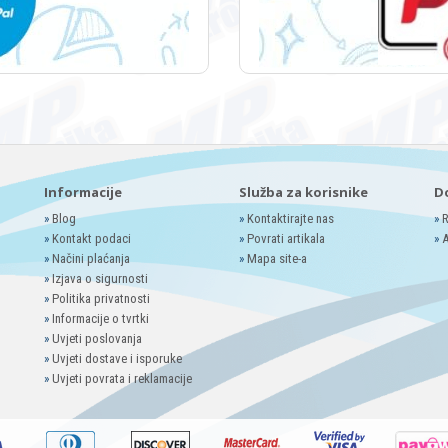
Informacije
Služba za korisnike
D
»
Blog
»
Kontaktirajte nas
»
R
»
Kontakt podaci
»
Povrati artikala
»
A
»
Načini plaćanja
»
Mapa site-a
»
Izjava o sigurnosti
»
Politika privatnosti
»
Informacije o tvrtki
»
Uvjeti poslovanja
»
Uvjeti dostave i isporuke
»
Uvjeti povrata i reklamacije