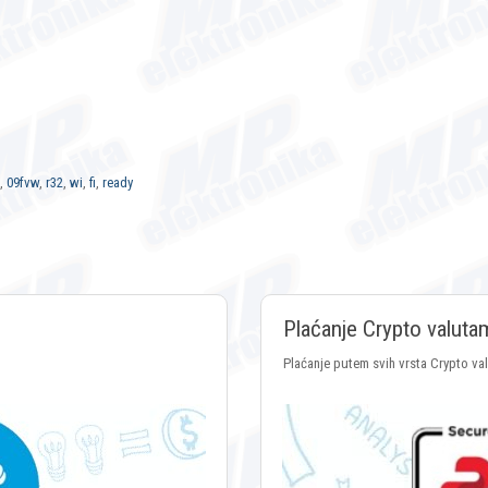
,
09fvw
,
r32
,
wi
,
fi
,
ready
Plaćanje Crypto valuta
Plaćanje putem svih vrsta Crypto va