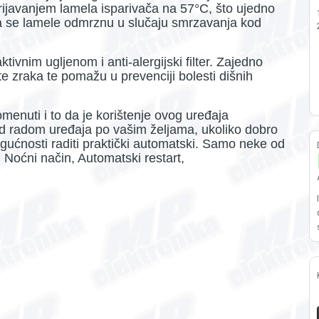
ijavanjem lamela isparivača na 57°C, što ujedno
da se lamele odmrznu u slučaju smrzavanja kod
 aktivnim ugljenom i anti-alergijski filter. Zajedno
ete zraka te pomažu u prevenciji bolesti dišnih
enuti i to da je korištenje ovog uređaja
ad radom uređaja po vašim željama, ukoliko dobro
ogućnosti
raditi praktički automatski. Samo neke od
, Noćni način, Automatski restart,