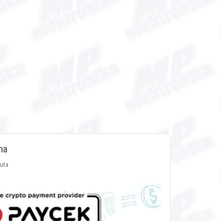
ma
luta