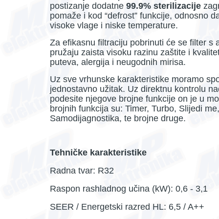
postizanje dodatne
99.9% sterilizacije
zagr
pomaže i kod “defrost” funkcije, odnosno 
visoke vlage i niske temperature.
Za efikasnu filtraciju pobrinuti će se filter s
pružaju zaista visoku razinu zaštite i kvalit
puteva, alergija i neugodnih mirisa.
Uz sve vrhunske karakteristike moramo spom
jednostavno užitak. Uz direktnu kontrolu n
podesite njegove brojne funkcije on je u m
brojnih funkcija su: Timer, Turbo, Slijedi me
Samodijagnostika, te brojne druge.
Tehničke karakteristike
Radna tvar: R32
Raspon rashladnog učina (kW): 0,6 - 3,1
SEER / Energetski razred HL: 6,5 / A++