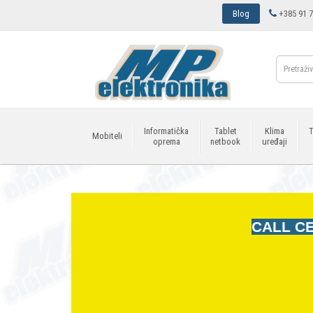
Blog
+385 91 7
Informatička
Tablet
Klima
T
Mobiteli
oprema
netbook
uređaji
CALL CE