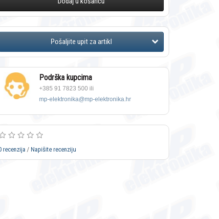
Dodaj u košaricu
Podrška kupcima
+385 91 7823 500 ili
mp-elektronika@mp-elektronika.hr
0 recenzija
/
Napišite recenziju