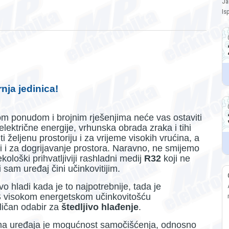
Ja
Is
nja jedinica!
m ponudom i brojnim rješenjima neće vas ostaviti
lektrične energije, vrhunska obrada zraka i tihi
 željenu prostoriju i za vrijeme visokih vrućina, a
 i za dogrijavanje prostora. Naravno, ne smijemo
kološki prihvatljiviji rashladni medij
R32
koji ne
sam uređaj čini učinkovitijim.
vo hladi kada je to najpotrebnije, tada je
. S visokom energetskom učinkovitošću
ličan odabir za
štedljivo hlađenje
.
ma uređaja je mogućnost samočišćenja, odnosno