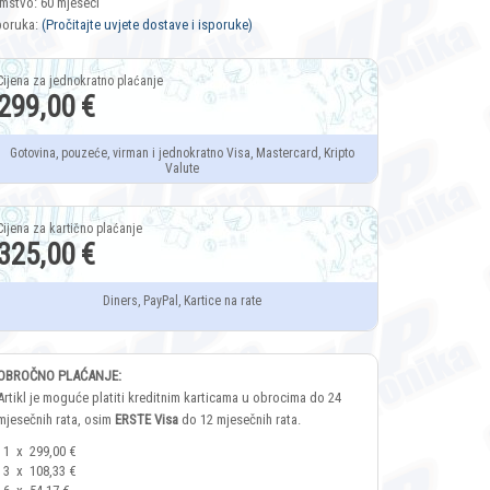
mstvo: 60 mjeseci
poruka:
(Pročitajte uvjete dostave i isporuke)
299,00 €
Gotovina, pouzeće, virman i jednokratno Visa, Mastercard, Kripto
Valute
325,00 €
Diners, PayPal, Kartice na rate
OBROČNO PLAĆANJE:
Artikl je moguće platiti kreditnim karticama u obrocima do 24
mjesečnih rata, osim
ERSTE Visa
do 12 mjesečnih rata.
1
x
299,00 €
3
x
108,33 €