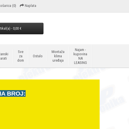
ošarica
(0)
Naplata
tikal(a) - 0,00 €
Najam -
Sve
Montaža
anski
kupovina
za
Ostalo
klima
arati
NA
dom
uređaja
LEASING
NA BROJ: