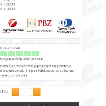
6
x
54,17 €
12
x
27,08 €
24
x
13,54 €
Artikl je raspoloživ, isporuka odmah.
Informacija o raspoloživosti je promjenjiva i ne predstavlja
obvezujuću ponudu. Stanje na webshopu ne mora odgovarati
stanju u poslovnicama.
Količina: