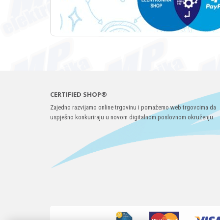
CERTIFIED SHOP®
Zajedno razvijamo online trgovinu i pomažemo web trgovcima da
uspješno konkuriraju u novom digitalnom poslovnom okruženju.