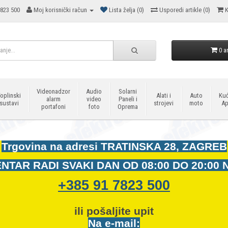
823 500
Moj korisnički račun
Lista želja (0)
Usporedi artikle (0)
K
0 ar
Videonadzor
Audio
Solarni
oplinski
Alati i
Auto
Kuć
alarm
video
Paneli i
sustavi
strojevi
moto
Ap
portafoni
foto
Oprema
Trgovina na adresi
TRATINSKA 28, ZAGREB
NTAR RADI SVAKI DAN OD
08:00 DO 20:00 
+385 91 7823 500
ili pošaljite upit
Na e-mail: