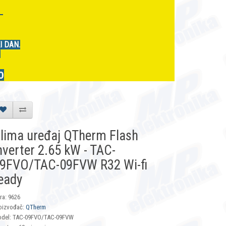
r
I DAN.
.
0
lima uređaj QTherm Flash
nverter 2.65 kW - TAC-
9FVO/TAC-09FVW R32 Wi-fi
eady
fra: 9626
oizvođač:
QTherm
del: TAC-09FVO/TAC-09FVW