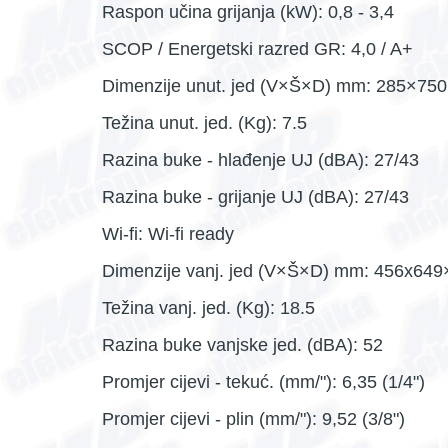
Raspon učina grijanja (kW): 0,8 - 3,4
SCOP / Energetski razred GR: 4,0 / A+
Dimenzije unut. jed (V×Š×D) mm: 285×75
Težina unut. jed. (Kg): 7.5
Razina buke - hlađenje UJ (dBA): 27/43
Razina buke - grijanje UJ (dBA): 27/43
Wi-fi: Wi-fi ready
Dimenzije vanj. jed (V×Š×D) mm: 456x64
Težina vanj. jed. (Kg): 18.5
Razina buke vanjske jed. (dBA): 52
Promjer cijevi - tekuć. (mm/"): 6,35 (1/4")
Promjer cijevi - plin (mm/"): 9,52 (3/8")