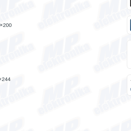
0×200
9×244