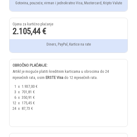
Gotovina, pouzeće, virman i jednokratno Visa, Mastercard, Kripto Valute
2.105,44 €
Diners, PayPal, Kartice na rate
OBROČNO PLAĆANJE:
Artikl je moguće platiti kreditnim karticama u obrocima do 24
mjesečnih rata, osim
ERSTE Visa
do 12 mjesečnih rata.
1
x
1.937,00 €
3
x
701,81 €
6
x
350,91 €
12
x
175,45 €
24
x
87,73 €