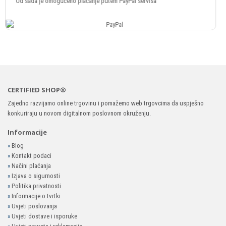
Plaćanje putem svih vrsta Crypto valuta
CERTIFIED SHOP®
Zajedno razvijamo online trgovinu i pomažemo web trgovcima da uspješno
konkuriraju u novom digitalnom poslovnom okruženju.
Informacije
»
Blog
»
Kontakt podaci
»
Načini plaćanja
»
Izjava o sigurnosti
»
Politika privatnosti
»
Informacije o tvrtki
»
Uvjeti poslovanja
»
Uvjeti dostave i isporuke