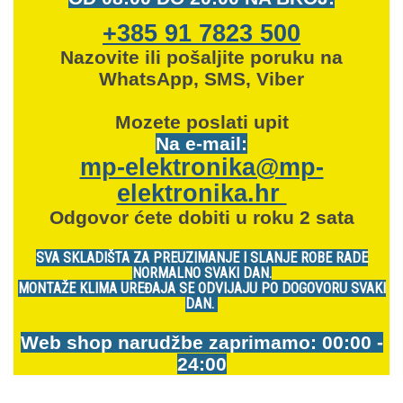
+385 91 7823 500
Nazovite ili pošaljite poruku na
WhatsApp, SMS, Viber
Mozete
poslati upit
Na e-mail:
mp-elektronika@mp-
elektronika.hr
Odgovor ćete dobiti u roku 2 sata
SVA SKLADIŠTA ZA PREUZIMANJE I SLANJE ROBE RADE
NORMALNO SVAKI DAN.
MONTAŽE KLIMA UREĐAJA SE ODVIJAJU PO DOGOVORU SVAKI
DAN.
Web shop narudžbe zaprimamo: 00:00 -
24:00