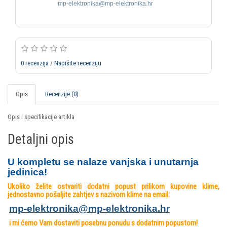
mp-elektronika@mp-elektronika.hr
0 recenzija
/
Napišite recenziju
Opis
Recenzije (0)
Opis i specifikacije artikla
Detaljni opis
U kompletu se nalaze vanjska i unutarnja
jedinica!
Ukoliko želite ostvariti dodatni popust prilikom kupovine klime,
jednostavno pošaljite zahtjev s nazivom klime na email:
mp-elektronika@mp-elektronika.
hr
i mi ćemo Vam dostaviti posebnu ponudu s dodatnim popustom!