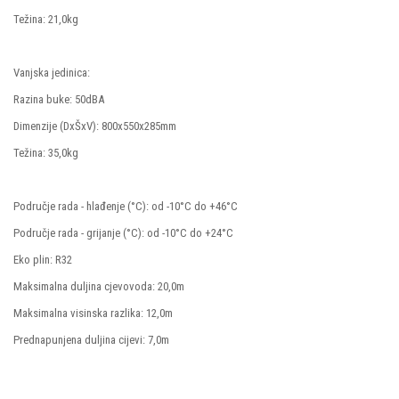
Težina: 21,0kg
Vanjska jedinica:
Razina buke: 50dBA
Dimenzije (DxŠxV): 800x550x285mm
Težina: 35,0kg
Područje rada - hlađenje (°C): od -10°C do +46°C
Područje rada - grijanje (°C): od -10°C do +24°C
Eko plin: R32
Maksimalna duljina cjevovoda: 20,0m
Maksimalna visinska razlika: 12,0m
Prednapunjena duljina cijevi: 7,0m