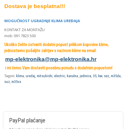
Dostava je besplatna!!!
MOGUĆNOST UGRADNJE KLIMA UREĐAJA
KONTAKT ZA MONTAŽU
mob: 091 7823 500
Ukoliko želite ostvariti dodatni popust prilikom kupovine klime,
jednostavno pošaljite zahtjev s nazivom klime na email:
mp-elektronika@mp-elektronika.
hr
i mi ćemo Vam dostaviti posebnu ponudu s dodatnim popustom!
Tagovi:
klima
,
uredaj
,
mitsubishi
,
electric
,
kanalna
,
jedinica
,
35
,
kw
,
sez
,
m35da
,
suz
,
m35va
Plaćanje Crypto valutama