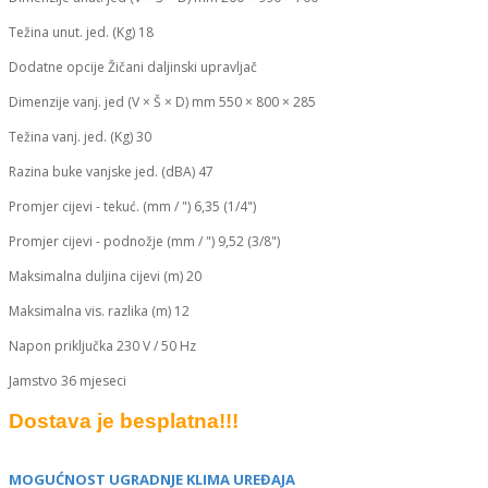
Težina unut. jed. (Kg) 18
Dodatne opcije Žičani daljinski upravljač
Dimenzije vanj. jed (V × Š × D) mm 550 × 800 × 285
Težina vanj. jed. (Kg) 30
Razina buke vanjske jed. (dBA) 47
Promjer cijevi - tekuć. (mm / ") 6,35 (1/4")
Promjer cijevi - podnožje (mm / ") 9,52 (3/8")
Maksimalna duljina cijevi (m) 20
Maksimalna vis. razlika (m) 12
Napon priključka 230 V / 50 Hz
Jamstvo 36 mjeseci
Dostava je besplatna!!!
MOGUĆNOST UGRADNJE KLIMA UREĐAJA