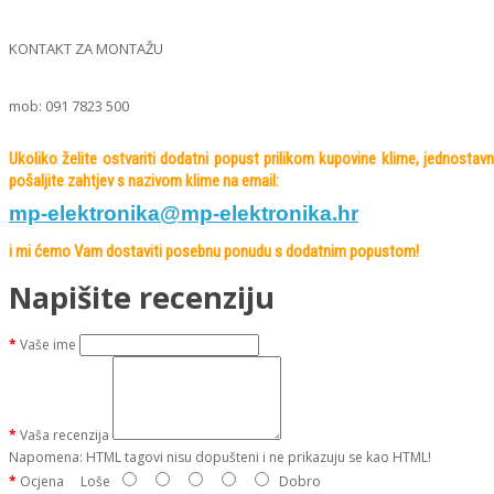
KONTAKT ZA MONTAŽU
mob: 091 7823 500
Ukoliko želite ostvariti dodatni popust prilikom kupovine klime, jednostav
pošaljite zahtjev s nazivom klime na
email:
mp-elektronika@mp-elektronika.
hr
i mi ćemo Vam dostaviti posebnu ponudu s dodatnim popustom!
Napišite recenziju
Vaše ime
Vaša recenzija
Napomena:
HTML tagovi nisu dopušteni i ne prikazuju se kao HTML!
Ocjena
Loše
Dobro