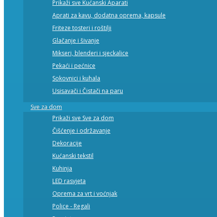
Prikaži sve Kućanski Aparati
Aprati za kavu, dodatna oprema, kapsule
Friteze tosteri i roštilji
Glačanje i šivanje
Mikseri, blenderi i sjeckalice
Pekaći i pećnice
Sokovnici i kuhala
Usisavači i Čistači na paru
Sve za dom
Prikaži sve Sve za dom
Čišćenje i održavanje
Dekoracije
Kućanski tekstil
Kuhinja
LED rasvjeta
Oprema za vrt i voćnjak
Police - Regali