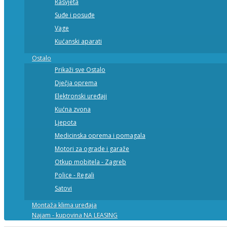
Rasvjeta
Suđe i posuđe
Vage
Kućanski aparati
Ostalo
Prikaži sve Ostalo
Dječja oprema
Elektronski uređaji
Kućna zvona
Ljepota
Medicinska oprema i pomagala
Motori za ograde i garaže
Otkup mobitela - Zagreb
Police - Regali
Satovi
Montaža klima uređaja
Najam - kupovina NA LEASING