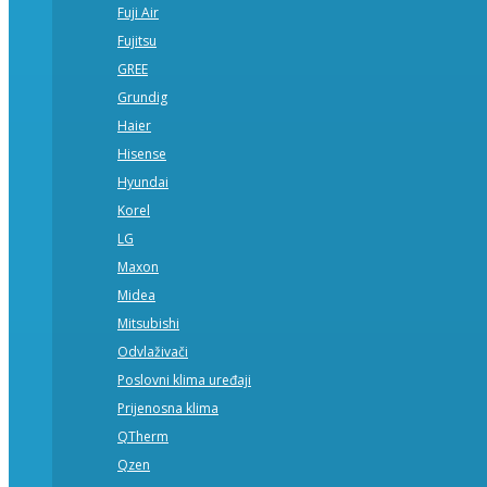
Fuji Air
Fujitsu
GREE
Grundig
Haier
Hisense
Hyundai
Korel
LG
Maxon
Midea
Mitsubishi
Odvlaživači
Poslovni klima uređaji
Prijenosna klima
QTherm
Qzen