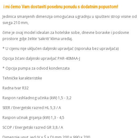
i mi ćemo Vam dostaviti posebnu ponudu s dodatnim popustom!
Jedinica smanjenih dimenzija omogućava ugradnju u spušteni strop visine od
svega 210 mm,
čime je ovaj model idealan za hotelske sobe, dnevne boravke i poslovne
prostore gdje želite ‘sakriti’ klima uređaj.
* U cijenu nije uključen daljinski upravljač (isporuka bez upravljača)
Opcija žičani daljinski upravljač PAR-40MAA-J
* Opcija pumpa za odvod kondenzata
Tehničke karakteristike
Radna tvar R32
Raspon rashladnog učinka (kW) 1,5 - 3,2
SEER / Energetski razred HL 5,3 / A
Raspon učinak grijanja (kW) 1,3 - 4,5
SCOP / Energetski razred GR 3,8 / A
Dimenzije unut. jed (V × Š × D) mm 200 × 990 × 700