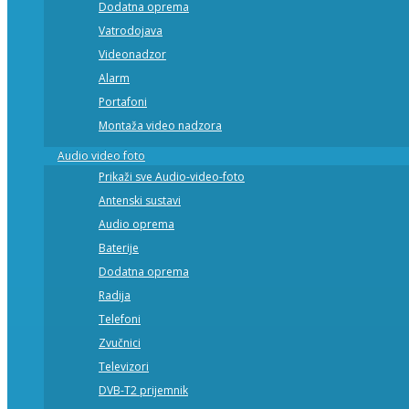
Dodatna oprema
Vatrodojava
Videonadzor
Alarm
Portafoni
Montaža video nadzora
Audio video foto
Prikaži sve Audio-video-foto
Antenski sustavi
Audio oprema
Baterije
Dodatna oprema
Radija
Telefoni
Zvučnici
Televizori
DVB-T2 prijemnik