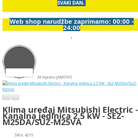
SVAKI DAN.
Web shop narudžbe zaprimamo: 00:00 -
24:00
36
mjeseci
JAMSTVO
Klima uređaj Mitsubishi Electric -
Kanalna jedinica 2.5 kW - SEZ-
M25DA/SUZ-M25VA
Šifra: 4215