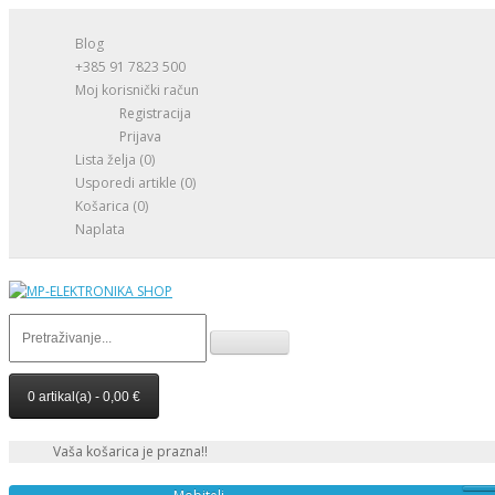
Blog
+385 91 7823 500
Moj korisnički račun
Registracija
Prijava
Lista želja (0)
Usporedi artikle (0)
Košarica
(0)
Naplata
0 artikal(a) - 0,00 €
Vaša košarica je prazna!!