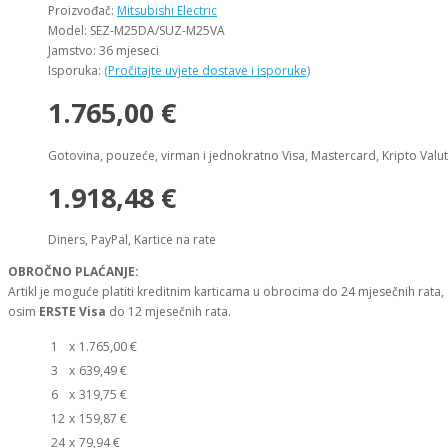
Proizvođač:
Mitsubishi Electric
Model: SEZ-M25DA/SUZ-M25VA
Jamstvo: 36 mjeseci
Isporuka:
(Pročitajte uvjete dostave i isporuke)
1.765,00 €
Gotovina, pouzeće, virman i jednokratno Visa, Mastercard, Kripto Valu
1.918,48 €
Diners, PayPal, Kartice na rate
OBROČNO PLAĆANJE:
Artikl je moguće platiti kreditnim karticama u obrocima do 24 mjesečnih rata,
osim
ERSTE Visa
do 12 mjesečnih rata.
1
x
1.765,00 €
3
x
639,49 €
6
x
319,75 €
12
x
159,87 €
24
x
79,94 €