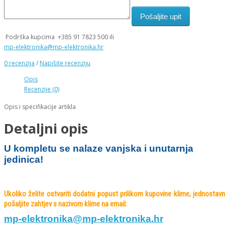
Podrška kupcima
+385 91 7823 500 ili
mp-elektronika@mp-elektronika.hr
0 recenzija
/
Napišite recenziju
Opis
Recenzije (0)
Opis i specifikacije artikla
Detaljni opis
U kompletu se nalaze vanjska i unutarnja
jedinica!
Ukoliko želite ostvariti dodatni popust prilikom kupovine klime, jednostav
pošaljite zahtjev s nazivom klime na
email:
mp-elektronika@mp-elektronika.
hr