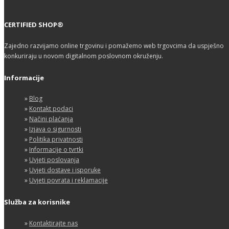
CERTIFIED SHOP®
Zajedno razvijamo online trgovinu i pomažemo web trgovcima da uspješno
konkuriraju u novom digitalnom poslovnom okruženju.
Informacije
»
Blog
»
Kontakt podaci
»
Načini plaćanja
»
Izjava o sigurnosti
»
Politika privatnosti
»
Informacije o tvrtki
»
Uvjeti poslovanja
»
Uvjeti dostave i isporuke
»
Uvjeti povrata i reklamacije
Služba za korisnike
»
Kontaktirajte nas