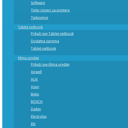
Software
Tinte i toneri za printere
Tipkovnice
Tablet netbook
Prikaži sve Tablet-netbook
Dodatna oprema
Tablet-netbook
Klima uređaji
Prikaži sve Klima uređaji
Airwell
AUX
Azuri
Beko
BOSCH
Daikin
Electrolux
Elit