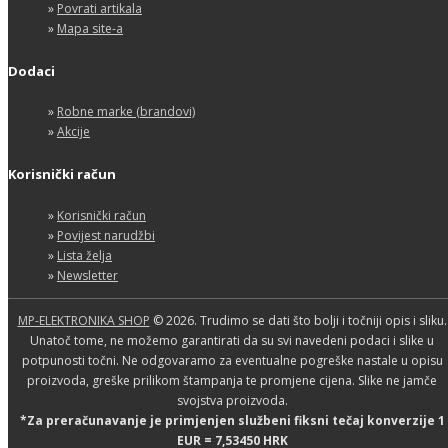
»
Povrati artikala
»
Mapa site-a
Dodaci
»
Robne marke (brandovi)
»
Akcije
Korisnički račun
»
Korisnički račun
»
Povijest narudžbi
»
Lista želja
»
Newsletter
MP-ELEKTRONIKA SHOP
© 2026. Trudimo se dati što bolji i točniji opis i sliku.
Unatoč tome, ne možemo garantirati da su svi navedeni podaci i slike u
potpunosti točni. Ne odgovaramo za eventualne pogreške nastale u opisu
proizvoda, greške prilikom štampanja te promjene cijena. Slike ne jamče
svojstva proizvoda.
*Za preračunavanje je primjenjen službeni fiksni tečaj konverzije 1
EUR = 7,53450 HRK