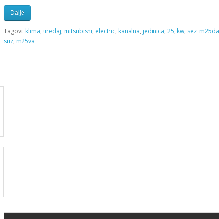
Dalje
Tagovi:
klima
,
uredaj
,
mitsubishi
,
electric
,
kanalna
,
jedinica
,
25
,
kw
,
sez
,
m25da
suz
,
m25va