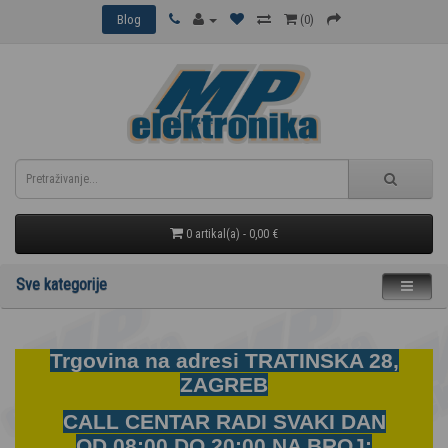
Blog
(0)
0 artikal(a) - 0,00 €
Sve kategorije
Trgovina na adresi
TRATINSKA 28,
ZAGREB
CALL CENTAR RADI SVAKI DAN
OD
08:00 DO 20:00 NA BROJ: