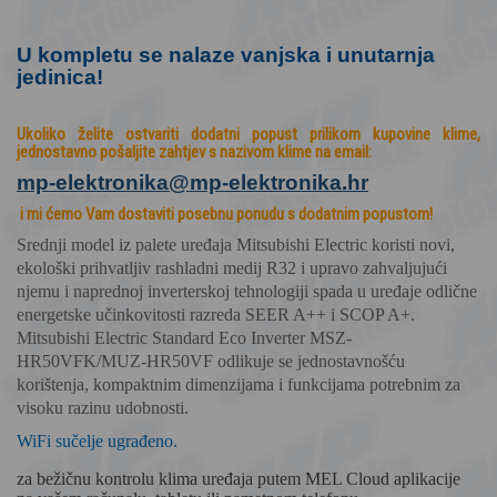
U kompletu se nalaze vanjska i unutarnja
jedinica!
Ukoliko želite ostvariti dodatni popust prilikom kupovine klime,
jednostavno pošaljite zahtjev s nazivom klime na
email:
mp-elektronika@mp-elektronika.
hr
i mi ćemo Vam dostaviti posebnu ponudu s dodatnim popustom!
Srednji model iz palete uređaja Mitsubishi Electric koristi novi,
ekološki prihvatljiv rashladni medij R32 i upravo zahvaljujući
njemu i naprednoj inverterskoj tehnologiji spada u uređaje odlične
energetske učinkovitosti razreda SEER A++ i SCOP A+.
Mitsubishi Electric Standard Eco Inverter MSZ-
HR50VFK/MUZ-HR50VF
odlikuje se jednostavnošću
korištenja, kompaktnim dimenzijama i funkcijama potrebnim za
visoku razinu udobnosti.
WiFi sučelje ugrađeno.
za bežičnu kontrolu klima uređaja putem MEL Cloud aplikacije