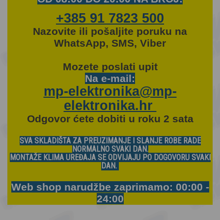
+385 91 7823 500
Nazovite ili pošaljite poruku na
WhatsApp, SMS, Viber
Mozete
poslati upit
Na e-mail:
mp-elektronika@mp-
elektronika.hr
Odgovor ćete dobiti u roku 2 sata
SVA SKLADIŠTA ZA PREUZIMANJE I SLANJE ROBE RADE
NORMALNO SVAKI DAN.
MONTAŽE KLIMA UREĐAJA SE ODVIJAJU PO DOGOVORU SVAKI
DAN.
Web shop narudžbe zaprimamo: 00:00 -
24:00