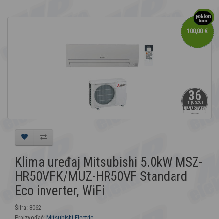
100,00 €
36
mjeseci
JAMSTVO
Klima uređaj Mitsubishi 5.0kW MSZ-
HR50VFK/MUZ-HR50VF Standard
Eco inverter, WiFi
Šifra: 8062
Proizvođač:
Mitsubishi Electric