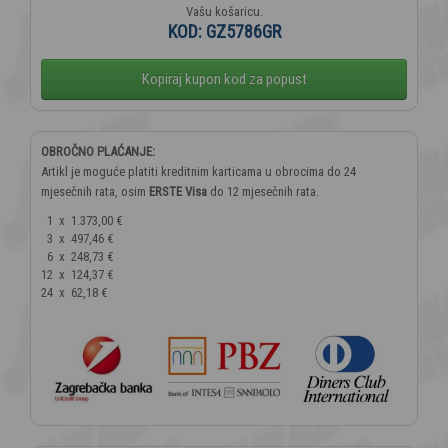
Vašu košaricu.
KOD:
GZ5786GR
Kopiraj kupon kod za popust
OBROČNO PLAĆANJE:
Artikl je moguće platiti kreditnim karticama u obrocima do 24
mjesečnih rata, osim
ERSTE Visa
do 12 mjesečnih rata.
1
x
1.373,00 €
3
x
497,46 €
6
x
248,73 €
12
x
124,37 €
24
x
62,18 €