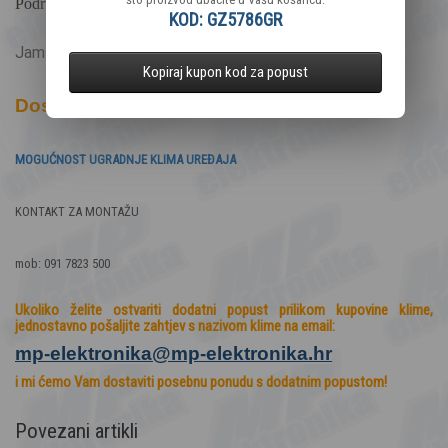
Područje rada - grijanje (°C) od -10°C do +24°C
KOD:
GZ5786GR
Jamstvo: 36 mjeseci
Kopiraj kupon kod za popust
Dostava je besplatna!!!
MOGUĆNOST UGRADNJE KLIMA UREĐAJA
KONTAKT ZA MONTAŽU
mob: 091 7823 500
Ukoliko želite ostvariti dodatni popust prilikom kupovine klime,
jednostavno pošaljite zahtjev s nazivom klime na
email:
mp-elektronika@mp-elektronika.
hr
i mi ćemo Vam dostaviti posebnu ponudu s dodatnim popustom!
Povezani artikli