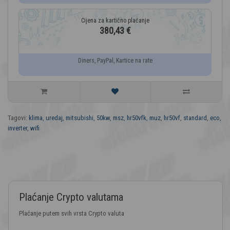
380,43 €
Diners, PayPal, Kartice na rate
Tagovi:
klima
,
uredaj
,
mitsubishi
,
50kw
,
msz
,
hr50vfk
,
muz
,
hr50vf
,
standard
,
eco
,
inverter
,
wifi
Plaćanje Crypto valutama
Plaćanje putem svih vrsta Crypto valuta