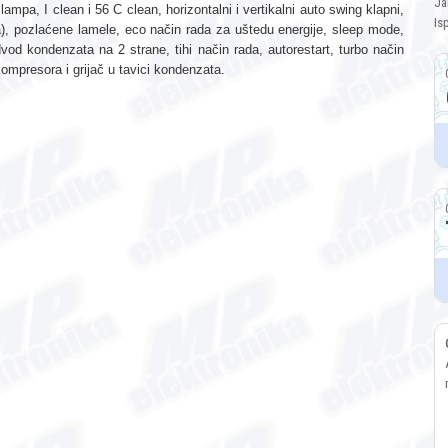
Ja
 lampa, I clean i 56 C clean, horizontalni i vertikalni auto swing klapni,
Is
ja), pozlaćene lamele, eco način rada za uštedu energije, sleep mode,
dvod kondenzata na 2 strane, tihi način rada, autorestart, turbo način
 kompresora i grijač u tavici kondenzata.