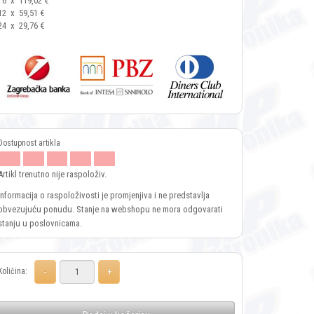
6
x
119,02 €
12
x
59,51 €
24
x
29,76 €
Artikl trenutno nije raspoloživ.
Informacija o raspoloživosti je promjenjiva i ne predstavlja
obvezujuću ponudu. Stanje na webshopu ne mora odgovarati
stanju u poslovnicama.
Količina: