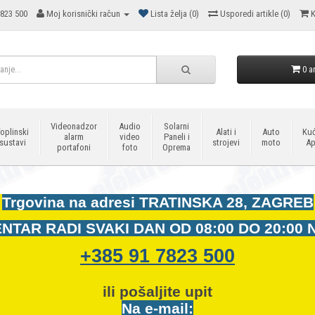
823 500
Moj korisnički račun
Lista želja (0)
Usporedi artikle (0)
K
0 ar
Videonadzor
Audio
Solarni
oplinski
Alati i
Auto
Kuć
alarm
video
Paneli i
sustavi
strojevi
moto
Ap
portafoni
foto
Oprema
Trgovina na adresi
TRATINSKA 28, ZAGREB
NTAR RADI SVAKI DAN OD
08:00 DO 20:00 
+385 91 7823 500
ili pošaljite upit
Na e-mail: