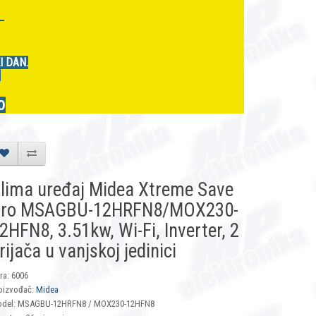
r
I DAN.
.
0
lima uređaj Midea Xtreme Save
ro MSAGBU-12HRFN8/MOX230-
2HFN8, 3.51kw, Wi-Fi, Inverter, 2
rijača u vanjskoj jedinici
fra: 6006
oizvođač:
Midea
del: MSAGBU-12HRFN8 / MOX230-12HFN8