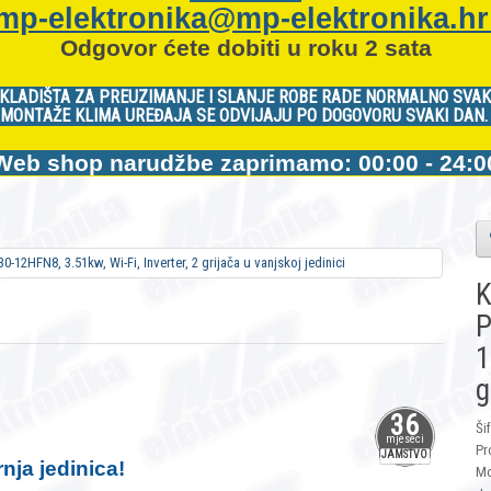
mp-elektronika@mp-elektronika.h
Odgovor ćete dobiti u roku 2 sata
KLADIŠTA ZA PREUZIMANJE I SLANJE ROBE RADE NORMALNO SVAK
MONTAŽE KLIMA UREĐAJA SE ODVIJAJU PO DOGOVORU SVAKI DAN
Web shop narudžbe zaprimamo: 00:00 - 24:0
K
P
1
g
36
Ši
mjeseci
Pr
JAMSTVO
nja jedinica!
Mo