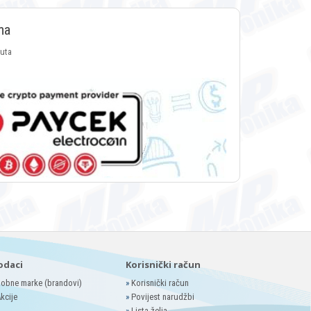
ma
luta
odaci
Korisnički račun
obne marke (brandovi)
»
Korisnički račun
kcije
»
Povijest narudžbi
»
Lista želja