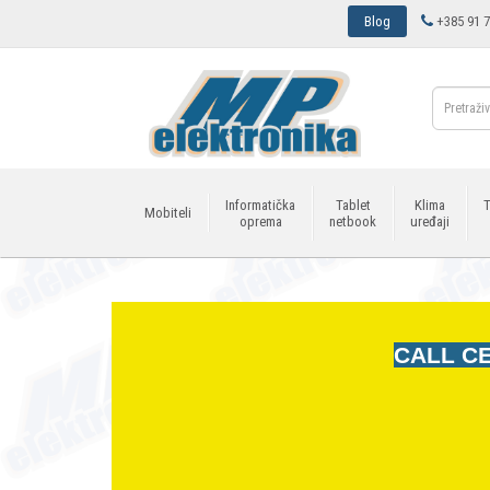
Blog
+385 91 7
Informatička
Tablet
Klima
T
Mobiteli
oprema
netbook
uređaji
CALL CE