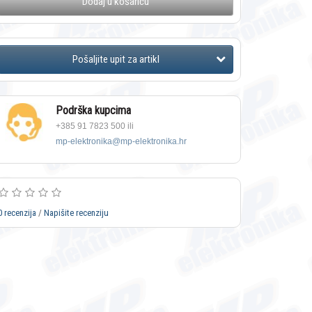
Dodaj u košaricu
Podrška kupcima
+385 91 7823 500 ili
mp-elektronika@mp-elektronika.hr
0 recenzija
/
Napišite recenziju