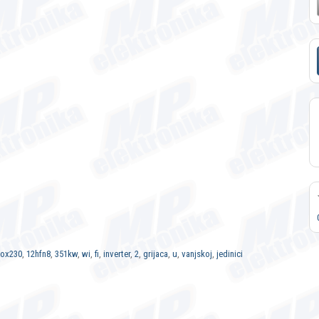
ox230
,
12hfn8
,
351kw
,
wi
,
fi
,
inverter
,
2
,
grijaca
,
u
,
vanjskoj
,
jedinici