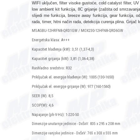
WIFI uključen, filter visoke gustoće, cold catalyst filter, UV
low ambient kit funkcija, 8C grijanje (zaštita od smrzavan
slijedi me funkcija, breeze away funkcija, gear funkcija, o
rada, timer, hitni način rada, detekcija curenja plina. Grijač
MSAGBU-12HRFN8-QRD1GW / MOX230-12HFN8-QRD6GW
Energetska klasa: A+++
Kapacitet hlađenja (kW): 3,51 (1,37-4,3)
Kapacitet grijanja (kW): 3,81 (1,06-4,38)
Rashladno sredstvo: R32
Priključak el. energije hlađenje (W): 1005 (130-1650)
Priključak el. energije grijanje (W): 977 (160-1560)
SEER (W): 8,5
SCOP(W): 4,6
Napajanje (ph-V-Hz): 1-220-50
Dimenzije unutarnje jedinice - DxŠxV: 835 x 295 x 208 mm
Dimenzije vanjske jedinice - DxŠxV: 765 x 303 x 555 mm