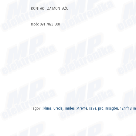
KONTAKT ZA MONTAŽU
mob: 091 7823 500
Tagovi:
klima
,
uredaj
,
midea
,
xtreme
,
save
,
pro
,
msagbu
,
12hrfn8
,
m