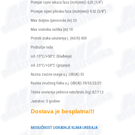
Promjer cijevi tekuća faza (inch(mm))
6,35 (1/4")
Promjer cijevi plinska faza (inch(mm)) 9,52 (3/8")
Max duljina cjevovoda (m) 25
Max visinska razlika (m) 10
Protok zraka unutarnja j. (m3/h) 630
Područje rada:
od -15°C/+50°C (hlađenje)
od -25°C/+24°C (grijanje)
Razina zvučne snage u.j. (dB(A))
55
Razina zvučnog tlaka u.j. (dB(A)) 39/33/22/21
Težina unutarnje jedinice neto/bruto (kg)
8,7/11,5
Jamstvo: 3 godine
Dostava je besplatna!!!
MOGUĆNOST UGRADNJE KLIMA UREĐAJA