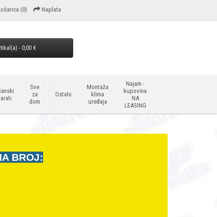
ošarica
(0)
Naplata
tikal(a) - 0,00 €
Najam -
Sve
Montaža
anski
kupovina
za
Ostalo
klima
arati
NA
dom
uređaja
LEASING
NA BROJ: