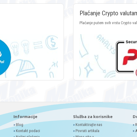
Plaćanje Crypto valuta
Plaćanje putem svih vrsta Crypto va
Informacije
Služba za korisnike
D
»
Blog
»
Kontaktirajte nas
»
R
»
Kontakt podaci
»
Povrati artikala
»
A
»
Načini plaćanja
»
Mapa site-a