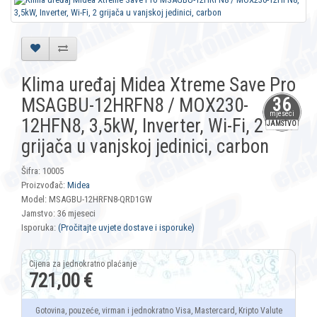
Klima uređaj Midea Xtreme Save Pro
MSAGBU-12HRFN8 / MOX230-
36
mjeseci
12HFN8, 3,5kW, Inverter, Wi-Fi, 2
JAMSTVO
grijača u vanjskoj jedinici, carbon
Šifra: 10005
Proizvođač:
Midea
Model: MSAGBU-12HRFN8-QRD1GW
Jamstvo: 36 mjeseci
Isporuka:
(Pročitajte uvjete dostave i isporuke)
721,00 €
Gotovina, pouzeće, virman i jednokratno Visa, Mastercard, Kripto Valute