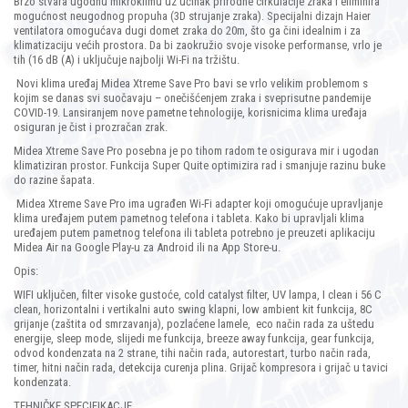
Brzo stvara ugodnu mikroklimu uz učinak prirodne cirkulacije zraka i eliminira
mogućnost neugodnog propuha (3D strujanje zraka). Specijalni dizajn Haier
ventilatora omogućava dugi domet zraka do 20m, što ga čini idealnim i za
klimatizaciju većih prostora. Da bi zaokružio svoje visoke performanse, vrlo je
tih (16 dB (A) i uključuje najbolji Wi-Fi na tržištu.
Novi klima uređaj Midea Xtreme Save Pro bavi se vrlo velikim problemom s
kojim se danas svi suočavaju – onečišćenjem zraka i sveprisutne pandemije
COVID-19. Lansiranjem nove pametne tehnologije, korisnicima klima uređaja
osiguran je čist i prozračan zrak.
Midea Xtreme Save Pro posebna je po tihom radom te osigurava mir i ugodan
klimatiziran prostor. Funkcija Super Quite optimizira rad i smanjuje razinu buke
do razine šapata.
Midea Xtreme Save Pro ima ugrađen Wi-Fi adapter koji omogućuje upravljanje
klima uređajem putem pametnog telefona i tableta. Kako bi upravljali klima
uređajem putem pametnog telefona ili tableta potrebno je preuzeti aplikaciju
Midea Air na Google Play-u za Android ili na App Store-u.
Opis:
WIFI uključen, filter visoke gustoće, cold catalyst filter, UV lampa, I clean i 56 C
clean, horizontalni i vertikalni auto swing klapni, low ambient kit funkcija, 8C
grijanje (zaštita od smrzavanja), pozlaćene lamele,
eco način rada za uštedu
energije, sleep mode, slijedi me funkcija, breeze away funkcija, gear funkcija,
odvod kondenzata na 2 strane, tihi način rada, autorestart, turbo način rada,
timer, hitni način rada,
detekcija curenja plina. Grijač kompresora i grijač u tavici
kondenzata.
TEHNIČKE SPECIFIKACJE