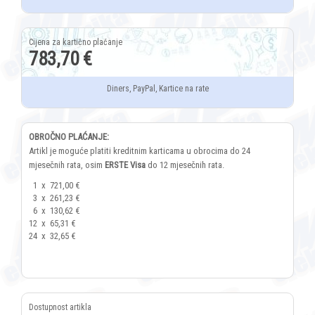
783,70 €
Diners, PayPal, Kartice na rate
OBROČNO PLAĆANJE:
Artikl je moguće platiti kreditnim karticama u obrocima do 24
mjesečnih rata, osim
ERSTE Visa
do 12 mjesečnih rata.
1
x
721,00 €
3
x
261,23 €
6
x
130,62 €
12
x
65,31 €
24
x
32,65 €