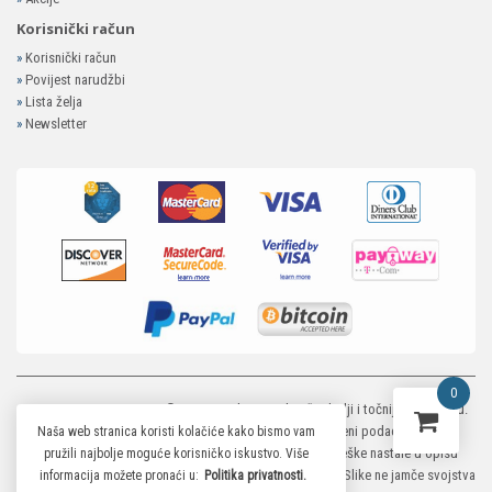
Korisnički račun
»
Korisnički račun
»
Povijest narudžbi
»
Lista želja
»
Newsletter
0
MP-ELEKTRONIKA SHOP
© 2026. Trudimo se dati što bolji i točniji opis i sliku.
Unatoč tome, ne možemo garantirati da su svi navedeni podaci i slike u
Naša web stranica koristi kolačiće kako bismo vam
potpunosti točni. Ne odgovaramo za eventualne pogreške nastale u opisu
pružili najbolje moguće korisničko iskustvo. Više
proizvoda, greške prilikom štampanja te promjene cijena. Slike ne jamče svojstva
informacija možete pronaći u:
Politika privatnosti.