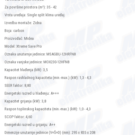
Za površine prostora (m²): 35 - 42
Vrsta uređaja: Single split klima uređaj
Izvedba montaže: Zidna
Boja: carbon
Proizvođač: Midea
Model: Xtreme Save Pro
Oznaka unutarnje jedinice: MSAGBU-12HRFN8
Oznaka vanjske jedinice: MOX230-12HFN8
Kapacitet hlađenja (kW): 3,5
Raspon rashladnog kapaciteta (min.-max.) (kW): 1,3 - 4,3
SEER faktor: 8,80
Energetski razred u hlađenju: A+++
Kapacitet grijanja (kW): 3,8
Raspon toplinskog kapaciteta (min.-max.) (kW): 1,0 - 4,3
SCOP faktor: 4,60
Energetski razred u grijanju: A++
Dimenzije unutarnje jedinice (V×Š×D) (mm): 295 x 835 x 208