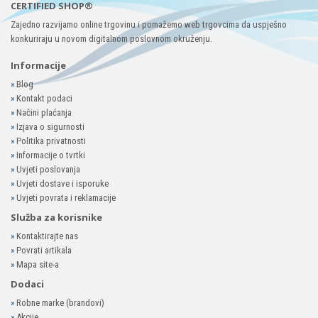
CERTIFIED SHOP®
Zajedno razvijamo online trgovinu i pomažemo web trgovcima da uspješno
konkuriraju u novom digitalnom poslovnom okruženju.
Informacije
»
Blog
»
Kontakt podaci
»
Načini plaćanja
»
Izjava o sigurnosti
»
Politika privatnosti
»
Informacije o tvrtki
»
Uvjeti poslovanja
»
Uvjeti dostave i isporuke
»
Uvjeti povrata i reklamacije
Služba za korisnike
»
Kontaktirajte nas
»
Povrati artikala
»
Mapa site-a
Dodaci
»
Robne marke (brandovi)
»
Akcije