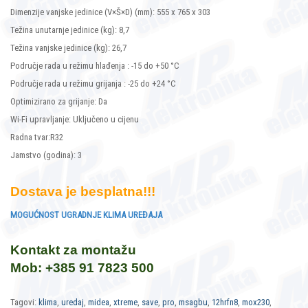
Dimenzije vanjske jedinice (V×Š×D) (mm): 555 x 765 x 303
Težina unutarnje jedinice (kg): 8,7
Težina vanjske jedinice (kg): 26,7
Područje rada u režimu hlađenja : -15 do +50
°C
Područje rada u režimu grijanja : -25 do +24
°C
Optimizirano za grijanje: Da
Wi-Fi upravljanje: Uključeno u cijenu
Radna tvar:R32
Jamstvo (godina): 3
Dostava je besplatna!!!
MOGUĆNOST UGRADNJE KLIMA UREĐAJA
Kontakt za montažu
Mob: +385 91 7823 500
Tagovi:
klima
,
uredaj
,
midea
,
xtreme
,
save
,
pro
,
msagbu
,
12hrfn8
,
mox230
,