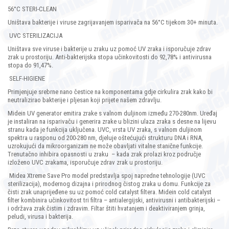
56°C STERI-CLEAN
Uništava bakterije i viruse zagrijavanjem isparivača na 56°C tijekom 30+ minuta.
UVC STERILIZACIJA
Uništava sve viruse i bakterije u zraku uz pomoć UV zraka i isporučuje zdrav
zrak u prostoriju. Anti-bakterijska stopa učinkovitosti do 92,78% i antivirusna
stopa do 91,47%.
SELF-HIGIENE
Primjenjuje srebrne nano čestice na komponentama gdje cirkulira zrak kako bi
neutralizirao bakterije i pljesan koji prijete našem zdravlju.
Midein UV generator emitira zrake s valnom duljinom između 270-280nm. Uređaj
je instaliran na isparivaču i generira zrake u blizini ulaza zraka s desne na lijevu
stranu kada je funkcija uključena. UVC, vrsta UV zraka, s valnom duljinom
spektra u rasponu od 200-280 nm, djeluje oštećujući strukturu DNA i RNA,
uzrokujući da mikroorganizam ne može obavljati vitalne stanične funkcije.
Trenutačno inhibira opasnosti u zraku – kada zrak prolazi kroz područje
izloženo UVC zrakama, isporučuje zdrav zrak u prostoriju.
Midea Xtreme Save Pro model predstavlja spoj napredne tehnologije (UVC
sterilizacija), modernog dizajna i prirodnog čistog zraka u domu. Funkcije za
čisti zrak unaprijeđene su uz pomoć cold catalyst filtera. Midein cold catalyst
filter kombinira učinkovitost tri filtra – antialergijski, antivirusni i antibakterijski –
i održava zrak čistim i zdravim. Filtar štiti hvatanjem i deaktiviranjem grinja,
peludi, virusa i bakterija.