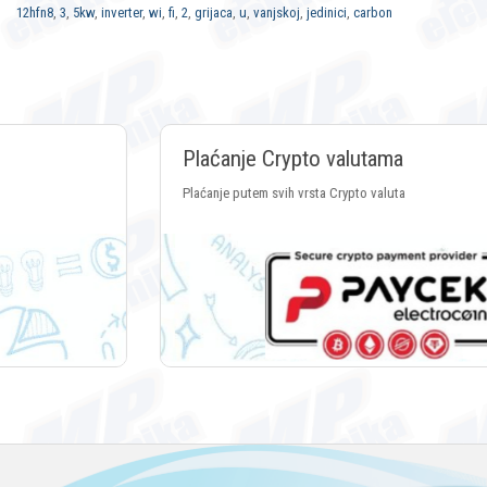
12hfn8
,
3
,
5kw
,
inverter
,
wi
,
fi
,
2
,
grijaca
,
u
,
vanjskoj
,
jedinici
,
carbon
Plaćanje Crypto valutama
Plaćanje putem svih vrsta Crypto valuta