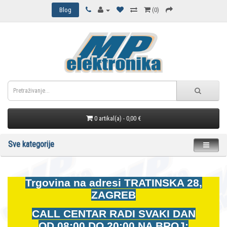
Blog
(0)
0 artikal(a) - 0,00 €
Sve kategorije
Trgovina na adresi
TRATINSKA 28,
ZAGREB
CALL CENTAR RADI SVAKI DAN
OD
08:00 DO 20:00 NA BROJ: