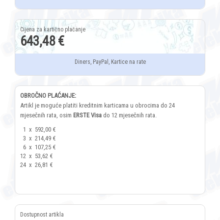
643,48 €
Diners, PayPal, Kartice na rate
OBROČNO PLAĆANJE:
Artikl je moguće platiti kreditnim karticama u obrocima do 24
mjesečnih rata, osim
ERSTE Visa
do 12 mjesečnih rata.
1
x
592,00 €
3
x
214,49 €
6
x
107,25 €
12
x
53,62 €
24
x
26,81 €