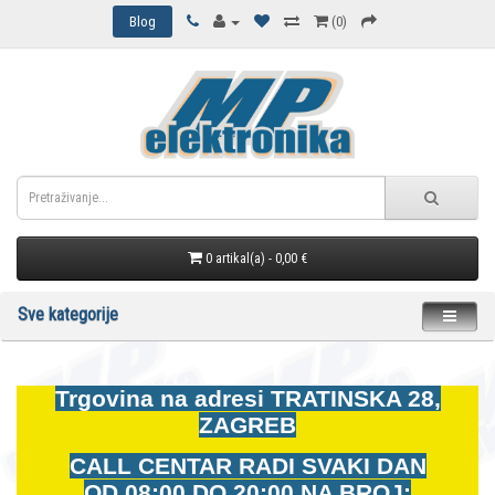
Blog
(0)
0 artikal(a) - 0,00 €
Sve kategorije
Trgovina na adresi
TRATINSKA 28,
ZAGREB
CALL CENTAR RADI SVAKI DAN
OD
08:00 DO 20:00 NA BROJ: