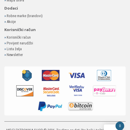
»
Mapa site-a
Dodaci
»
Robne marke (brandovi)
»
Akcije
Korisnički račun
»
Korisnički račun
»
Povijest narudžbi
»
Lista želja
»
Newsletter
0