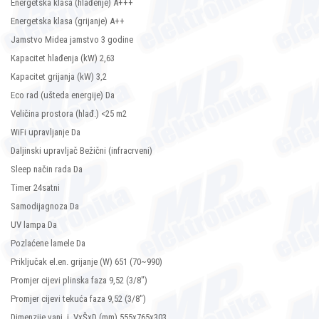
Energetska klasa (hlađenje) A+++
Energetska klasa (grijanje) A++
Jamstvo Midea jamstvo 3 godine
Kapacitet hlađenja (kW) 2,63
Kapacitet grijanja (kW) 3,2
Eco rad (ušteda energije) Da
Veličina prostora (hlađ.) <25 m2
WiFi upravljanje Da
Daljinski upravljač Bežični (infracrveni)
Sleep način rada Da
Timer 24satni
Samodijagnoza Da
UV lampa Da
Pozlaćene lamele Da
Priključak el.en. grijanje (W) 651 (70~990)
Promjer cijevi plinska faza 9,52 (3/8")
Promjer cijevi tekuća faza 9,52 (3/8")
Dimenzije vanj. j. VxŠxD (mm) 555x765x303