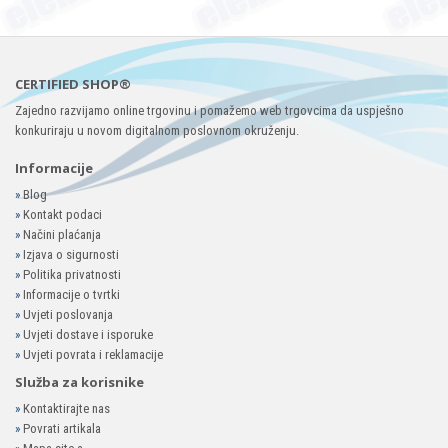
CERTIFIED SHOP®
Zajedno razvijamo online trgovinu i pomažemo web trgovcima da uspješno
konkuriraju u novom digitalnom poslovnom okruženju.
Informacije
»
Blog
»
Kontakt podaci
»
Načini plaćanja
»
Izjava o sigurnosti
»
Politika privatnosti
»
Informacije o tvrtki
»
Uvjeti poslovanja
»
Uvjeti dostave i isporuke
»
Uvjeti povrata i reklamacije
Služba za korisnike
»
Kontaktirajte nas
»
Povrati artikala