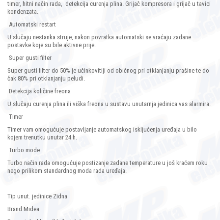
timer, hitni način rada,
detekcija curenja plina. Grijač kompresora i grijač u tavici
kondenzata.
Automatski restart
U slučaju nestanka struje, nakon povratka automatski se vraćaju zadane
postavke koje su bile aktivne prije.
Super gusti filter
Super gusti filter do 50% je učinkovitiji od običnog pri otklanjanju prašine te do
čak 80% pri otklanjanju peludi.
Detekcija količine freona
U slučaju curenja plina ili viška freona u sustavu unutarnja jedinica vas alarmira.
Timer
Timer vam omogućuje postavljanje automatskog isključenja uređaja u bilo
kojem trenutku unutar 24 h.
Turbo mode
Turbo način rada omogućuje postizanje zadane temperature u još kraćem roku
nego prilikom standardnog moda rada uređaja.
Tip unut. jedinice Zidna
Brand Midea