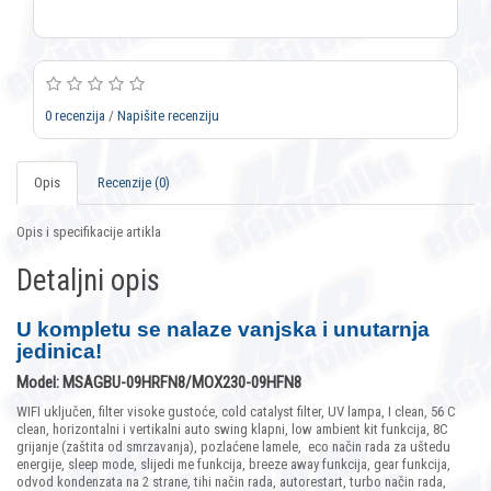
0 recenzija
/
Napišite recenziju
Opis
Recenzije (0)
Opis i specifikacije artikla
Detaljni opis
U kompletu se nalaze vanjska i unutarnja
jedinica!
Model:
MSAGBU-09HRFN8/MOX230-09HFN8
WIFI uključen, filter visoke gustoće, cold catalyst filter, UV lampa, I clean, 56 C
clean, horizontalni i vertikalni auto swing klapni, low ambient kit funkcija, 8C
grijanje (zaštita od smrzavanja), pozlaćene lamele,
eco način rada za uštedu
energije, sleep mode, slijedi me funkcija, breeze away funkcija, gear funkcija,
odvod kondenzata na 2 strane, tihi način rada, autorestart, turbo način rada,