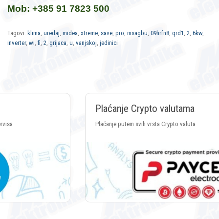
Mob: +385 91 7823 500
Tagovi:
klima
,
uredaj
,
midea
,
xtreme
,
save
,
pro
,
msagbu
,
09hrfn8
,
qrd1
,
2
,
6kw
,
inverter
,
wi
,
fi
,
2
,
grijaca
,
u
,
vanjskoj
,
jedinici
Plaćanje Crypto valutama
Plaćanje putem svih vrsta Crypto valuta