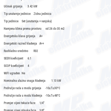
Učinak grijanja
3.42 kW
Tip unutarnje jedinice
Zidna jedinica
Tip jedinice
Set (unutarnja + vanjska)
Namjena klima prema prostoru
od 26 do 35 m2
Energetska klasa grijanja
A+
Energetski razred hlađenja
A++
Rashladno sredstvo
R32
SEER koeficijent
6.1
SCOP koeficijent
4
WiFI ugrađen
Ne
Nominalna ulazna snaga hlađenja
1.13 kW
Područje rada u modu grijanja
-10≤T≤30°C
Područje rada u modu hlađenja
-10≤T≤48°C
Promjer cijevi tekuće faze
1/4"
Promjer cijevi plinske faze
3/8"