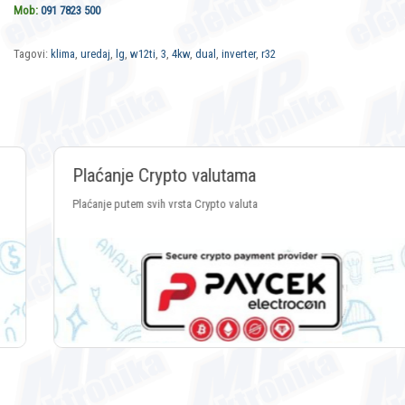
Mob:
091 7823 500
Tagovi:
klima
,
uredaj
,
lg
,
w12ti
,
3
,
4kw
,
dual
,
inverter
,
r32
Plaćanje Crypto valutama
Plaćanje putem svih vrsta Crypto valuta