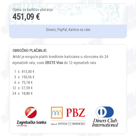
451,09 €
Diners, PayPal, Kartice na rate
OBROČNO PLAĆANJE:
Artikl je moguće platiti kreditnim karticama u obrocima do 24
mjesečnih rata, osim
ERSTE Visa
do 12 mjesečnih rata.
1
x
415,00 €
3
x
150,36 €
6
x
75,18 €
12
x
37,59 €
24
x
18,80 €