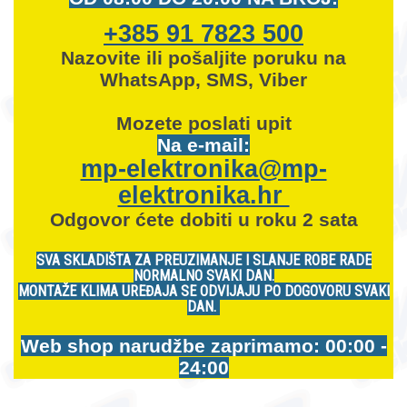
+385 91 7823 500
Nazovite ili pošaljite poruku na
WhatsApp, SMS, Viber
Mozete
poslati upit
Na e-mail:
mp-elektronika@mp-
elektronika.hr
Odgovor ćete dobiti u roku 2 sata
SVA SKLADIŠTA ZA PREUZIMANJE I SLANJE ROBE RADE
NORMALNO SVAKI DAN.
MONTAŽE KLIMA UREĐAJA SE ODVIJAJU PO DOGOVORU SVAKI
DAN.
Web shop narudžbe zaprimamo: 00:00 -
24:00