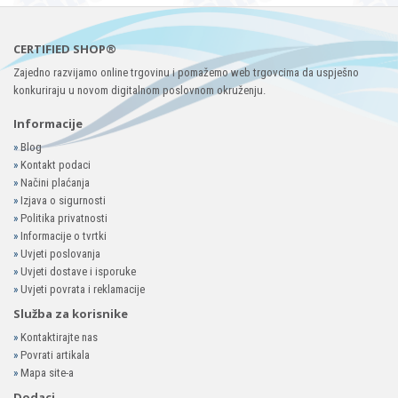
CERTIFIED SHOP®
Zajedno razvijamo online trgovinu i pomažemo web trgovcima da uspješno
konkuriraju u novom digitalnom poslovnom okruženju.
Informacije
»
Blog
»
Kontakt podaci
»
Načini plaćanja
»
Izjava o sigurnosti
»
Politika privatnosti
»
Informacije o tvrtki
»
Uvjeti poslovanja
»
Uvjeti dostave i isporuke
»
Uvjeti povrata i reklamacije
Služba za korisnike
»
Kontaktirajte nas
»
Povrati artikala
»
Mapa site-a
Dodaci