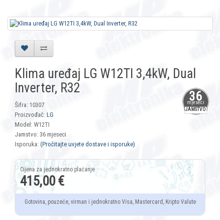
Klima uređaj LG W12TI 3,4kW, Dual
Inverter, R32
36
mjeseci
Šifra: 10307
JAMSTVO
Proizvođač:
LG
Model: W12TI
Jamstvo: 36 mjeseci
Isporuka:
(Pročitajte uvjete dostave i isporuke)
415,00 €
Gotovina, pouzeće, virman i jednokratno Visa, Mastercard, Kripto Valute