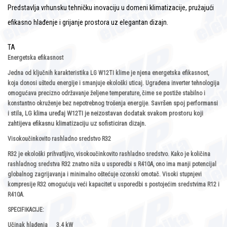
Predstavlja vrhunsku tehničku inovaciju u domeni klimatizacije, pružajući
efikasno hlađenje i grijanje prostora uz elegantan dizajn.
TA
Energetska efikasnost
Jedna od ključnih karakteristika LG W12TI klime je njena energetska efikasnost,
koja donosi uštedu energije i smanjuje ekološki uticaj. Ugrađena inverter tehnologija
omogućava precizno održavanje željene temperature, čime se postiže stabilno i
Savršen spoj performansi
konstantno okruženje bez nepotrebnog trošenja energije.
i stila, LG klima uređaj W12TI je neizostavan dodatak svakom prostoru koji
zahtijeva efikasnu klimatizaciju uz sofisticiran dizajn.
Visokoučinkovito rashladno sredstvo R32
R32 je ekološki prihvatljivo, visokoučinkovito rashladno sredstvo. Kako je količina
rashladnog sredstva R32 znatno niža u usporedbi s R410A, ono ima manji potencijal
globalnog zagrijavanja i minimalno oštećuje ozonski omotač. Visoki stupnjevi
kompresije R32 omogućuju veći kapacitet u usporedbi s postojećim sredstvima R12 i
R410A.
SPECIFIKACIJE:
Učinak hlađenja
3.4 kW