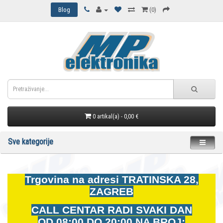
Blog
(0)
0 artikal(a) - 0,00 €
Sve kategorije
Trgovina na adresi
TRATINSKA 28,
ZAGREB
CALL CENTAR RADI SVAKI DAN
OD
08:00 DO 20:00 NA BROJ: