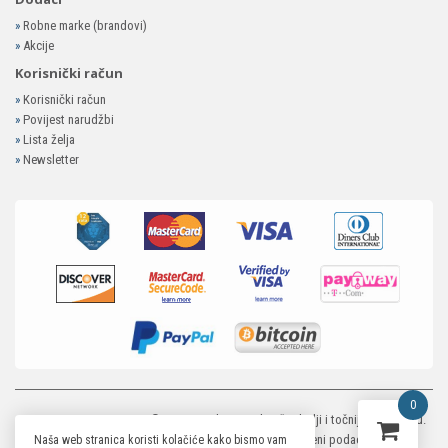
»
Robne marke (brandovi)
»
Akcije
Korisnički račun
»
Korisnički račun
»
Povijest narudžbi
»
Lista želja
»
Newsletter
0
MP-ELEKTRONIKA SHOP
© 2026. Trudimo se dati što bolji i točniji opis i sliku.
Unatoč tome, ne možemo garantirati da su svi navedeni podaci i slike u
Naša web stranica koristi kolačiće kako bismo vam