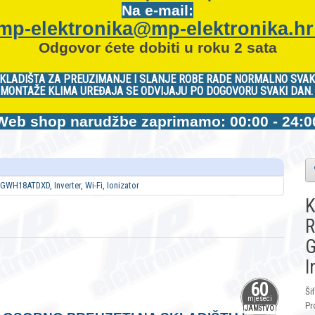
Na e-mail:
mp-elektronika@mp-elektronika.h
Odgovor ćete dobiti u roku 2 sata
KLADIŠTA ZA PREUZIMANJE I SLANJE ROBE RADE NORMALNO SVAK
MONTAŽE KLIMA UREĐAJA SE ODVIJAJU PO DOGOVORU SVAKI DAN
Web shop narudžbe zaprimamo: 00:00 - 24:0
K
R
I
60
Ši
mjeseci
Pr
JAMSTVO