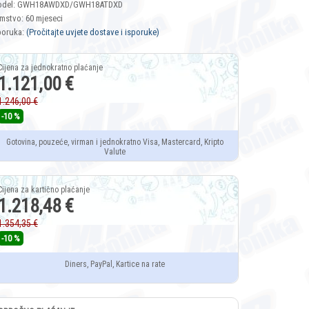
del: GWH18AWDXD/GWH18ATDXD
mstvo: 60 mjeseci
poruka:
(Pročitajte uvjete dostave i isporuke)
1.121,00 €
1.246,00 €
-10 %
Gotovina, pouzeće, virman i jednokratno Visa, Mastercard, Kripto
Valute
1.218,48 €
1.354,35 €
-10 %
Diners, PayPal, Kartice na rate