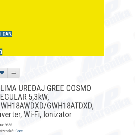
r
I DAN.
.
0
LIMA UREĐAJ GREE COSMO
EGULAR 5,3kW,
GWH18AWDXD/GWH18ATDXD,
nverter, Wi-Fi, Ionizator
fra: 9658
oizvođač:
Gree