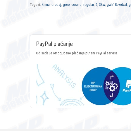
Tagovi:
klima
,
uredaj
,
gree
,
cosmo
,
regular
,
5
,
3kw
,
gwh18awdxd
,
g
PayPal plaćanje
Od sada je omogućeno plaćanje putem PayPal servisa