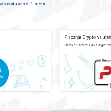
wh18atdxd
,
inverter
,
wi
,
fi
,
ionizator
Plaćanje Crypto valuta
Plaćanje putem svih vrsta Crypto va