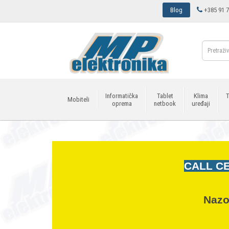
Blog
+385 91 7
Informatička
Tablet
Klima
T
Mobiteli
oprema
netbook
uređaji
CALL CE
Nazo