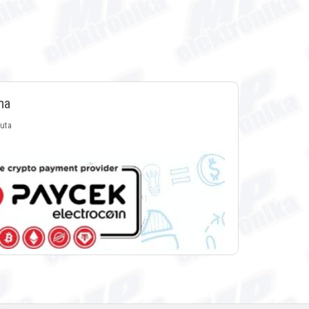
ma
luta