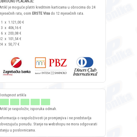
OBROČNO PLAĆANJE:
Artikl je moguće platiti kreditnim karticama u obrocima do 24
mjesečnih rata, osim
ERSTE Visa
do 12 mjesečnih rata.
1
x
1.121,00 €
3
x
406,16 €
6
x
203,08 €
12
x
101,54 €
24
x
50,77 €
Artikl je raspoloživ, isporuka odmah.
Informacija o raspoloživosti je promjenjiva i ne predstavlja
obvezujuću ponudu. Stanje na webshopu ne mora odgovarati
stanju u poslovnicama.