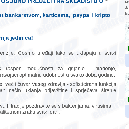
I OSOBNO PREUZETI NA SKLADIŠTU U
Mo
Ja
Is
t bankarstvom, karticama, paypal i kripto
nja jedinica!
menzije, Cosmo uređaji lako se uklapaju u svaki
ok raspon mogućnosti za grijanje i hlađenje,
uravajući optimalnu udobnost u svako doba godine.
e, već i čuvar Vašeg zdravlja - sofisticirana funkcija
n način uklanja prljavštine i sprječava širenje
filtracije pozdravite se s bakterijama, virusima i
valitetnom zraku svaki dan.