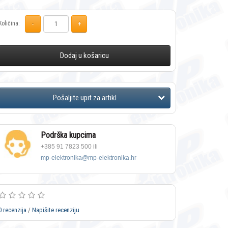
Količina:
Dodaj u košaricu
Podrška kupcima
+385 91 7823 500 ili
mp-elektronika@mp-elektronika.hr
0 recenzija
/
Napišite recenziju