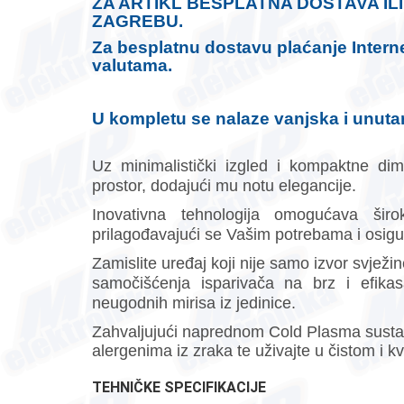
ZA ARTIKL BESPLATNA DOSTAVA IL
ZAGREBU.
Za besplatnu dostavu plaćanje Interne
valutama.
U kompletu se nalaze vanjska i unutar
Uz minimalistički izgled i kompaktne di
prostor, dodajući mu notu elegancije.
Inovativna tehnologija omogućava šir
prilagođavajući se Vašim potrebama i osig
Zamislite uređaj koji nije samo izvor svježin
samočišćenja isparivača na brz i efikasa
neugodnih mirisa iz jedinice.
Zahvaljujući naprednom Cold Plasma sustavu 
alergenima iz zraka te uživajte u čistom i k
TEHNIČKE SPECIFIKACIJE