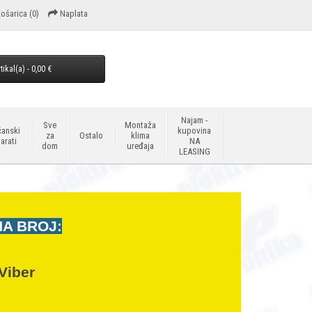
ošarica
(0)
Naplata
tikal(a) - 0,00 €
Najam -
Sve
Montaža
anski
kupovina
za
Ostalo
klima
arati
NA
dom
uređaja
LEASING
NA BROJ:
Viber