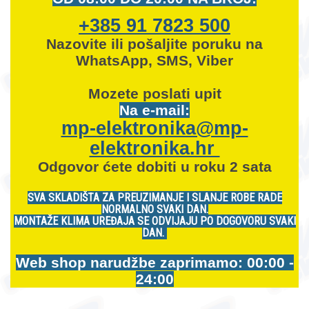
+385 91 7823 500
Nazovite ili pošaljite poruku na
WhatsApp, SMS, Viber
Mozete
poslati upit
Na e-mail:
mp-elektronika@mp-
elektronika.hr
Odgovor ćete dobiti u roku 2 sata
SVA SKLADIŠTA ZA PREUZIMANJE I SLANJE ROBE RADE
NORMALNO SVAKI DAN.
MONTAŽE KLIMA UREĐAJA SE ODVIJAJU PO DOGOVORU SVAKI
DAN.
Web shop narudžbe zaprimamo: 00:00 -
24:00