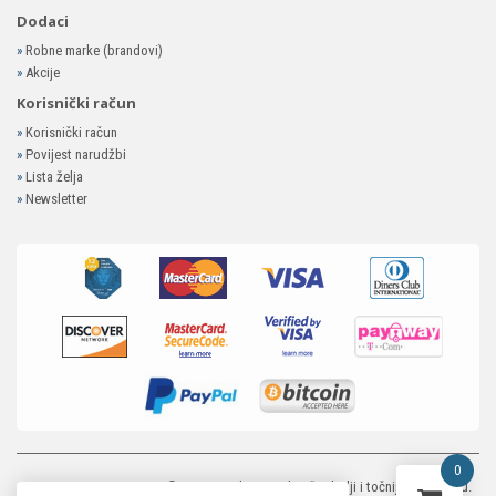
Dodaci
»
Robne marke (brandovi)
»
Akcije
Korisnički račun
»
Korisnički račun
»
Povijest narudžbi
»
Lista želja
»
Newsletter
0
MP-ELEKTRONIKA SHOP
© 2026. Trudimo se dati što bolji i točniji opis i sliku.