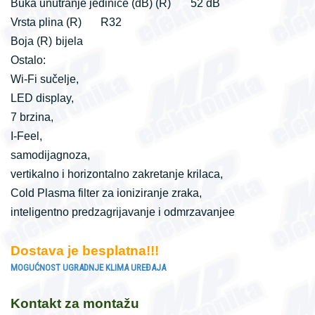
Buka unutranje jedinice (dB) (R)
52 dB
Vrsta plina (R)
R32
Boja (R)
bijela
Ostalo:
Wi-Fi sučelje,
LED display,
7 brzina,
I-Feel,
samodijagnoza,
vertikalno i horizontalno zakretanje krilaca,
Cold Plasma filter za ioniziranje zraka,
inteligentno predzagrijavanje i odmrzavanje
e
Dostava je besplatna!!!
MOGUĆNOST UGRADNJE KLIMA UREĐAJA
Kontakt za montažu