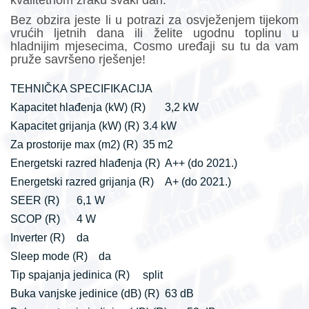
kvalitetnom zraku svaki dan.
Bez obzira jeste li u potrazi za osvježenjem tijekom
vrućih ljetnih dana ili želite ugodnu toplinu u
hladnijim mjesecima, Cosmo uređaji su tu da vam
pruže savršeno rješenje!
TEHNIČKA SPECIFIKACIJA
Kapacitet hlađenja (kW) (R)
3,2 kW
Kapacitet grijanja (kW) (R)
3.4 kW
Za prostorije max (m2) (R)
35 m2
Energetski razred hlađenja (R)
A++ (do 2021.)
Energetski razred grijanja (R)
A+ (do 2021.)
SEER (R)
6,1 W
SCOP (R)
4 W
Inverter (R)
da
Sleep mode (R)
da
Tip spajanja jedinica (R)
split
Buka vanjske jedinice (dB) (R)
63 dB