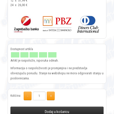
12
x
51,99 €
24
x
26,00 €
Artikl je raspoloživ, isporuka odmah.
Informacija o raspoloživosti je promjenjiva i ne predstavlja
obvezujuću ponudu. Stanje na webshopu ne mora odgovarati stanju u
poslovnicama.
Količina:
Dodaj u košaricu