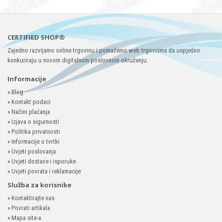
CERTIFIED SHOP®
Zajedno razvijamo online trgovinu i pomažemo web trgovcima da uspješno
konkuriraju u novom digitalnom poslovnom okruženju.
Informacije
»
Blog
»
Kontakt podaci
»
Načini plaćanja
»
Izjava o sigurnosti
»
Politika privatnosti
»
Informacije o tvrtki
»
Uvjeti poslovanja
»
Uvjeti dostave i isporuke
»
Uvjeti povrata i reklamacije
Služba za korisnike
»
Kontaktirajte nas
»
Povrati artikala
»
Mapa site-a