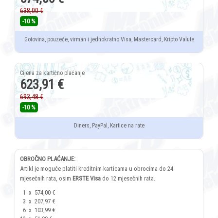
638,00 €
-10 %
Gotovina, pouzeće, virman i jednokratno Visa, Mastercard, Kripto Valute
623,91 €
693,48 €
-10 %
Diners, PayPal, Kartice na rate
OBROČNO PLAĆANJE:
Artikl je moguće platiti kreditnim karticama u obrocima do 24
mjesečnih rata, osim
ERSTE Visa
do 12 mjesečnih rata.
1
x
574,00 €
3
x
207,97 €
6
x
103,99 €