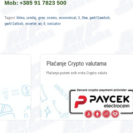
Mob: +385 91 7823 500
Tagovi:
klima
,
uredaj
,
gree
,
cosmo
,
economical
,
3
,
2kw
,
gwh12awbxb
,
gwh12atbxb
,
inverter
,
wi
,
fi
,
ionizator
Plaćanje Crypto valutama
Plaćanje putem svih vrsta Crypto valuta