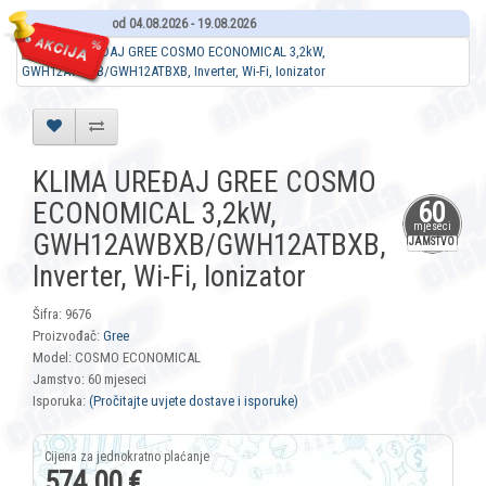
od 04.08.2026 - 19.08.2026
KLIMA UREĐAJ GREE COSMO
ECONOMICAL 3,2kW,
60
mjeseci
GWH12AWBXB/GWH12ATBXB,
JAMSTVO
Inverter, Wi-Fi, Ionizator
Šifra: 9676
Proizvođač:
Gree
Model: COSMO ECONOMICAL
Jamstvo: 60 mjeseci
Isporuka:
(Pročitajte uvjete dostave i isporuke)
574,00 €