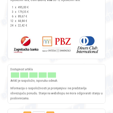
1
x
495,00 €
3
x
179,35 €
6
x
89,67 €
12
x
44,84 €
24
x
22,42 €
Artikl je raspoloživ, isporuka odmah.
Informacija o raspoloživosti je promjenjiva i ne predstavlja
obvezujuću ponudu. Stanje na webshopu ne mora odgovarati stanju u
poslovnicama.