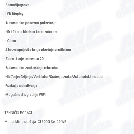
-Samodijagnoza
-LED Display
-Automatsko ponovno pokretanje
-HD i filtar s hladnim katalizatorom
-i-Clean
-4 bezstupnjevita broja okretaja ventilatora
-Zaokretanje rebrenica 2D
-Automatsko zaokretanje rebrenica
-Hlađenje/Grijanje/Ventilator/Sušenje zraka/Automatski modusi
-Funkcija odleđivanja
-Mogućnost ugradnje WiFi
TEHNIČKI PODACI
Model klima uređaja: CL3000i-Set 26 WE