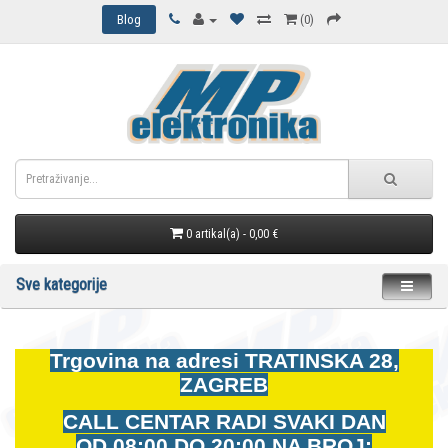
Blog
(0)
0 artikal(a) - 0,00 €
Sve kategorije
Trgovina na adresi
TRATINSKA 28,
ZAGREB
CALL CENTAR RADI SVAKI DAN
OD
08:00 DO 20:00 NA BROJ: