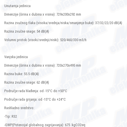
Unutarnja jedinica
Dimenzije (širina x dubina x visina): 729x200x292 mm
Razina zvučnog tlaka (visoka/srednja/niska/smanjenje buke): 37/32/22/20 dB(A)
Razina zvučne snage: 54 dB(A)
Volumni protok (visoki/srednji/niski): 520/460/330 m3/h
Vanjska jedinica
Dimenzije (širina x dubina x visina): 720x270x495 mm
Razina buke: 55.5 dB(A)
Razina zvučne snage: 62 dB(A)
Područje rada hlađenja: od -15°C do +50°C
Područje rada grijanja: od -15°C do +24°C
Rashladno sredstvo:
-Tip: R32
-GWP(Potencijal globalnog zagrijavanja): 675 kgCO2eq