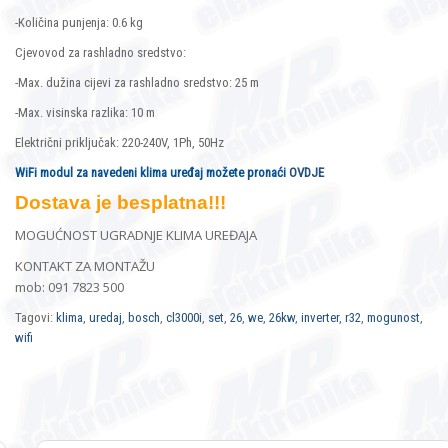
-Količina punjenja: 0.6 kg
Cjevovod za rashladno sredstvo:
-Max. dužina cijevi za rashladno sredstvo: 25 m
-Max. visinska razlika: 10 m
Električni priključak: 220-240V, 1Ph, 50Hz
WiFi modul za navedeni klima uređaj možete pronaći
OVDJE
Dostava je besplatna!!!
MOGUĆNOST UGRADNJE KLIMA UREĐAJA
KONTAKT ZA MONTAŽU
mob: 091 7823 500
Tagovi:
klima
,
uredaj
,
bosch
,
cl3000i
,
set
,
26
,
we
,
26kw
,
inverter
,
r32
,
mogunost
,
wifi