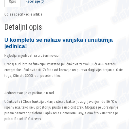
Opis
Recenzije (0)
Opis i specifikacije artikla
Detaljni opis
U kompletu se nalaze vanjska i unutarnja
jedinica!
Najbolja vrijednost za uloženi novac
Uređaj nudi brojne funkcije i izuzetno je učinkovit zahvaljujući A++ razredu
energetske učinkovitosti. Zaštita od korozije osigurava dugi vijek trajanja. Osim
toga, Climate 3000i radi posebno tiho.
Jednostavan je za puštanje u rad
Učinkovita i-Clean funkcija uklanja štetne bakterije zagrijavanjem do 56 °C u
isparivaču, tako se u prostoriju pušta samo čist zrak. Moguće je upravljanje
putem pametnog telefona i aplikacije HomeCom Easy, a ono što vam treba je
pribor Bosch IP Gateway.