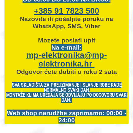
+385 91 7823 500
Nazovite ili pošaljite poruku na
WhatsApp, SMS, Viber
Mozete
poslati upit
Na e-mail:
mp-elektronika@mp-
elektronika.hr
Odgovor ćete dobiti u roku 2 sata
SVA SKLADIŠTA ZA PREUZIMANJE I SLANJE ROBE RADE
NORMALNO SVAKI DAN.
MONTAŽE KLIMA UREĐAJA SE ODVIJAJU PO DOGOVORU SVAKI
DAN.
Web shop narudžbe zaprimamo: 00:00 -
24:00