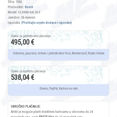
Šifra: 7002
Proizvođač:
Bosch
Model: CL3000i-Set 26 E
Jamstvo: 36 mjeseci
Isporuka:
(Pročitajte uvjete dostave i isporuke)
495,00 €
Gotovina, pouzeće, virman i jednokratno Visa, Mastercard, Kripto Valute
538,04 €
Diners, PayPal, Kartice na rate
OBROČNO PLAĆANJE:
Artikl je moguće platiti kreditnim karticama u obrocima do 24
mjesečnih rata, osim
ERSTE Visa
do 12 mjesečnih rata.