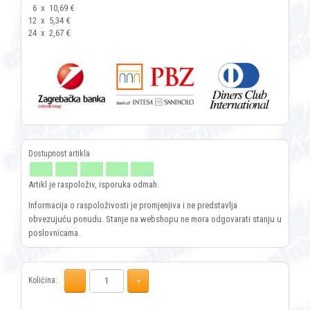
6
x
10,69 €
12
x
5,34 €
24
x
2,67 €
Artikl je raspoloživ, isporuka odmah.
Informacija o raspoloživosti je promjenjiva i ne predstavlja
obvezujuću ponudu. Stanje na webshopu ne mora odgovarati stanju u
poslovnicama.
Količina: