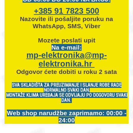
+385 91 7823 500
Nazovite ili pošaljite poruku na
WhatsApp, SMS, Viber
Mozete
poslati upit
Na e-mail:
mp-elektronika@mp-
elektronika.hr
Odgovor ćete dobiti u roku 2 sata
SVA SKLADIŠTA ZA PREUZIMANJE I SLANJE ROBE RADE
NORMALNO SVAKI DAN.
MONTAŽE KLIMA UREĐAJA SE ODVIJAJU PO DOGOVORU SVAKI
DAN.
Web shop narudžbe zaprimamo: 00:00 -
24:00