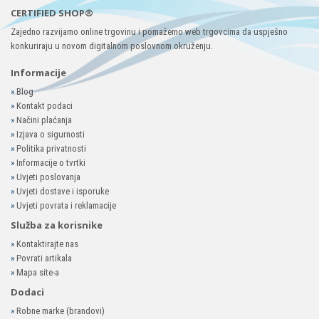
CERTIFIED SHOP®
Zajedno razvijamo online trgovinu i pomažemo web trgovcima da uspješno
konkuriraju u novom digitalnom poslovnom okruženju.
Informacije
»
Blog
»
Kontakt podaci
»
Načini plaćanja
»
Izjava o sigurnosti
»
Politika privatnosti
»
Informacije o tvrtki
»
Uvjeti poslovanja
»
Uvjeti dostave i isporuke
»
Uvjeti povrata i reklamacije
Služba za korisnike
»
Kontaktirajte nas
»
Povrati artikala
»
Mapa site-a
Dodaci
»
Robne marke (brandovi)