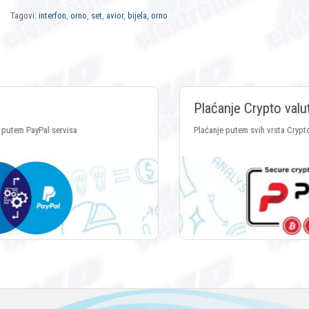
Tagovi:
interfon
,
orno
,
set
,
avior
,
bijela
,
orno
Plaćanje Crypto valutama
Plaćanje putem svih vrsta Crypto valuta