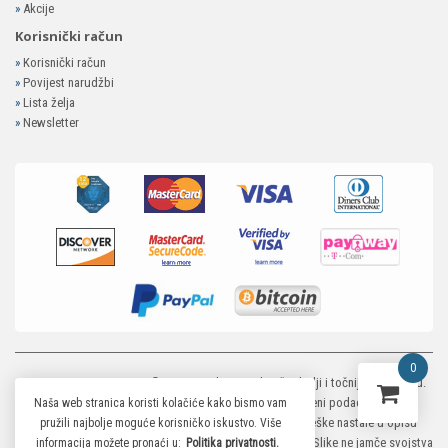
»
Akcije
Korisnički račun
»
Korisnički račun
»
Povijest narudžbi
»
Lista želja
»
Newsletter
0
MP-ELEKTRONIKA SHOP
© 2026. Trudimo se dati što bolji i točniji opis i sliku.
Unatoč tome, ne možemo garantirati da su svi navedeni podaci i slike u
Naša web stranica koristi kolačiće kako bismo vam
potpunosti točni. Ne odgovaramo za eventualne pogreške nastale u opisu
pružili najbolje moguće korisničko iskustvo. Više
proizvoda, greške prilikom štampanja te promjene cijena. Slike ne jamče svojstva
informacija možete pronaći u:
Politika privatnosti.