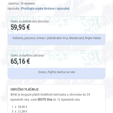
Jamstvo: 24 mjeseca
Isporuka:
(Pročitajte uvjete dostave i isporuke)
59,95 €
Gotovina, pouzeće, virman i jednokratno Visa, Mastercard, Kripto Valute
65,16 €
Diners, PayPal, Kartice na rate
OBROČNO PLAĆANJE:
Artikl je moguće platiti kreditnim karticama u obrocima do 24
mjesečnih rata, osim
ERSTE Visa
do 12 mjesečnih rata.
1
x
59,95 €
3
x
21,38 €