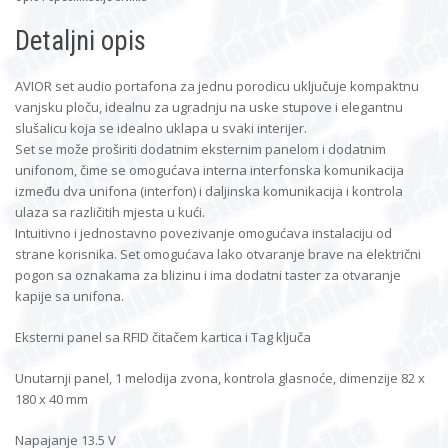
Detaljni opis
AVIOR set audio portafona za jednu porodicu uključuje kompaktnu
vanjsku ploču, idealnu za ugradnju na uske stupove i elegantnu
slušalicu koja se idealno uklapa u svaki interijer.
Set se može proširiti dodatnim eksternim panelom i dodatnim
unifonom, čime se omogućava interna interfonska komunikacija
između dva unifona (interfon) i daljinska komunikacija i kontrola
ulaza sa različitih mjesta u kući.
Intuitivno i jednostavno povezivanje omogućava instalaciju od
strane korisnika. Set omogućava lako otvaranje brave na električni
pogon sa oznakama za blizinu i ima dodatni taster za otvaranje
kapije sa unifona.
Eksterni panel sa RFID čitačem kartica i Tag ključa
Unutarnji panel, 1 melodija zvona, kontrola glasnoće, dimenzije 82 x
180 x 40 mm
Napajanje 13.5 V