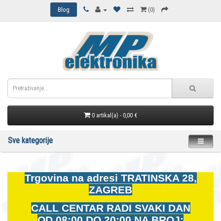
Blog
(0)
0 artikal(a) - 0,00 €
Sve kategorije
Trgovina na adresi
TRATINSKA 28,
ZAGREB
CALL CENTAR RADI SVAKI DAN
OD
08:00 DO 20:00 NA BROJ: