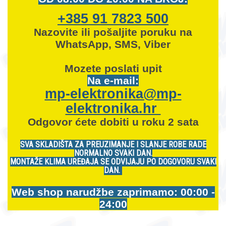
+385 91 7823 500
Nazovite ili pošaljite poruku na
WhatsApp, SMS, Viber
Mozete
poslati upit
Na e-mail:
mp-elektronika@mp-
elektronika.hr
Odgovor ćete dobiti u roku 2 sata
SVA SKLADIŠTA ZA PREUZIMANJE I SLANJE ROBE RADE
NORMALNO SVAKI DAN.
MONTAŽE KLIMA UREĐAJA SE ODVIJAJU PO DOGOVORU SVAKI
DAN.
Web shop narudžbe zaprimamo: 00:00 -
24:00