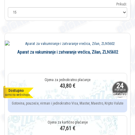
Prikaži:
Aparat za vakumiranje i zatvaranje vrećica, Zilan, ZLN5602
24
43,80 €
mjeseca
Dostupno
JAMSTVO
samo na web-shopu
Gotovina, pouzeće, virman i jednokratno Visa, Master, Maestro, Kripto Valute
47,61 €