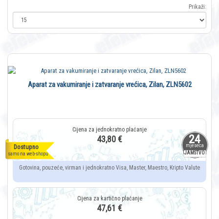
Prikaži:
Aparat za vakumiranje i zatvaranje vrećica, Zilan, ZLN5602
24
43,80 €
mjeseca
Dostupno
JAMSTVO
samo na web-shopu
Gotovina, pouzeće, virman i jednokratno Visa, Master, Maestro, Kripto Valute
47,61 €