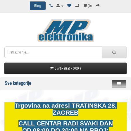
Blog
(0)
0 artikal(a) - 0,00 €
Sve kategorije
Trgovina na adresi
TRATINSKA 28,
ZAGREB
CALL CENTAR RADI SVAKI DAN
OD
08:00 DO 20:00 NA BROJ: