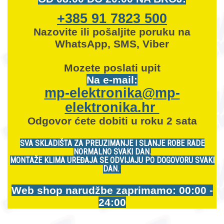
+385 91 7823 500
Nazovite ili pošaljite poruku na
WhatsApp, SMS, Viber
Mozete
poslati upit
Na e-mail:
mp-elektronika@mp-
elektronika.hr
Odgovor ćete dobiti u roku 2 sata
SVA SKLADIŠTA ZA PREUZIMANJE I SLANJE ROBE RADE
NORMALNO SVAKI DAN.
MONTAŽE KLIMA UREĐAJA SE ODVIJAJU PO DOGOVORU SVAKI
DAN.
Web shop narudžbe zaprimamo: 00:00 -
24:00