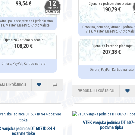
12
99,54 €
mjeseci
190,79 €
JAMSTVO
ovina, pouzeće, virman i jednokratno
isa, Master, Maestro, Kripto Valute
Gotovina, pouzeće, virman i jednokr
Visa, Master, Maestro, Kripto Valu
108,20 €
207,38 €
Diners, PayPal, Kartice na rate
Diners, PayPal, Kartice na rate
DAJ U KOŠARICU
DODAJ U KOŠARICU
VTEK vanjska jedinica DT 607-
pozivna tipka
 vanjska jedinica DT 607 ID S4 4
pozivne tipke