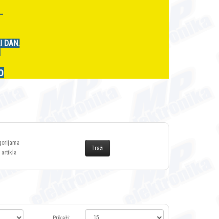
r
I DAN.
.
0
gorijama
 artikla
Prikaži: