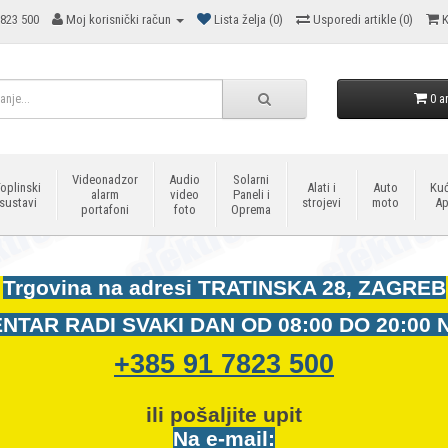
823 500
Moj korisnički račun
Lista želja (0)
Usporedi artikle (0)
K
0 ar
Videonadzor
Audio
Solarni
oplinski
Alati i
Auto
Kuć
alarm
video
Paneli i
sustavi
strojevi
moto
Ap
portafoni
foto
Oprema
Trgovina na adresi
TRATINSKA 28, ZAGREB
NTAR RADI SVAKI DAN OD
08:00 DO 20:00 
+385 91 7823 500
ili pošaljite upit
Na e-mail: