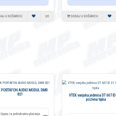
DAJ U KOŠARICU
DODAJ U KOŠARICU
K PORTAFON AUDIO MODUL DMR
821
VTEK vanjska jedinica DT 607 ID
pozivna tipka