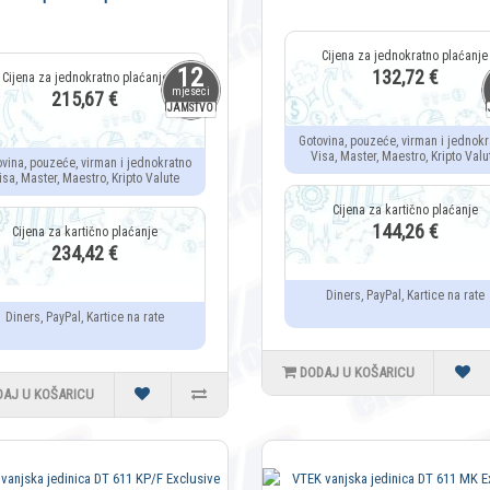
12
132,72 €
mjeseci
215,67 €
JAMSTVO
Gotovina, pouzeće, virman i jednokr
Visa, Master, Maestro, Kripto Valu
ovina, pouzeće, virman i jednokratno
isa, Master, Maestro, Kripto Valute
144,26 €
234,42 €
Diners, PayPal, Kartice na rate
Diners, PayPal, Kartice na rate
DODAJ U KOŠARICU
DAJ U KOŠARICU