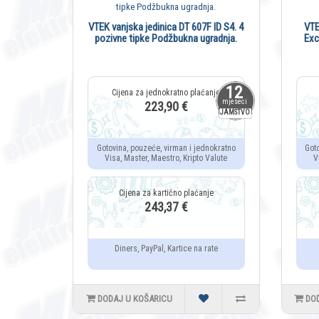
VTEK vanjska jedinica DT 607F ID S4. 4
VTE
pozivne tipke Podžbukna ugradnja.
Exc
12
mjeseci
223,90 €
JAMSTVO
Gotovina, pouzeće, virman i jednokratno
Got
Visa, Master, Maestro, Kripto Valute
V
243,37 €
Diners, PayPal, Kartice na rate
DODAJ U KOŠARICU
DO