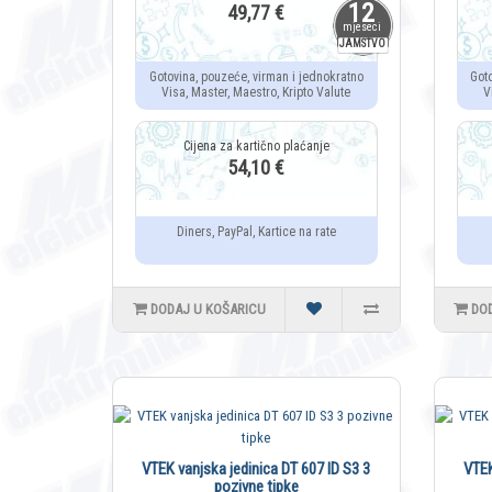
12
49,77 €
mjeseci
JAMSTVO
Gotovina, pouzeće, virman i jednokratno
Got
Visa, Master, Maestro, Kripto Valute
V
54,10 €
Diners, PayPal, Kartice na rate
DODAJ U KOŠARICU
DO
VTEK vanjska jedinica DT 607 ID S3 3
VTEK
pozivne tipke