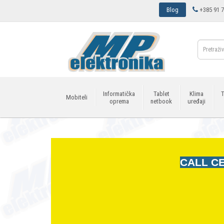
Blog
+385 91 7
Informatička
Tablet
Klima
T
Mobiteli
oprema
netbook
uređaji
CALL CE