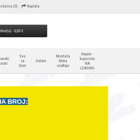
ošarica
(0)
Naplata
tikal(a) - 0,00 €
Najam -
Sve
Montaža
anski
kupovina
za
Ostalo
klima
arati
NA
dom
uređaja
LEASING
NA BROJ: