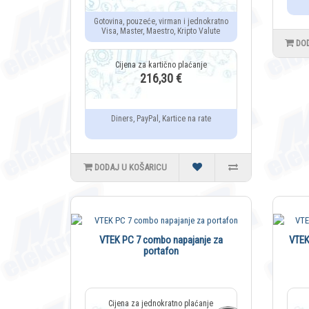
Gotovina, pouzeće, virman i jednokratno
Visa, Master, Maestro, Kripto Valute
DO
216,30 €
Diners, PayPal, Kartice na rate
DODAJ U KOŠARICU
VTEK PC 7 combo napajanje za
VTE
portafon