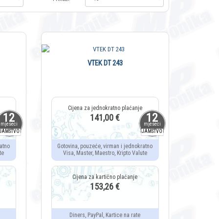
VTEK DT 243
12
12
141,00 €
mjeseci
mjeseci
JAMSTVO
JAMSTVO
atno
Gotovina, pouzeće, virman i jednokratno
te
Visa, Master, Maestro, Kripto Valute
153,26 €
Diners, PayPal, Kartice na rate