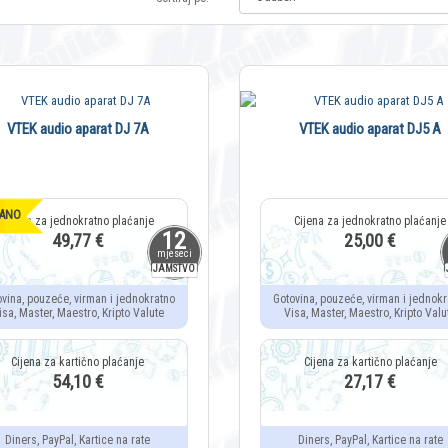
VTEK audio aparat DJ 7A
VTEK audio aparat DJ5 A
ANO
12
49,77 €
25,00 €
mjeseci
JAMSTVO
ovina, pouzeće, virman i jednokratno
Gotovina, pouzeće, virman i jednokr
isa, Master, Maestro, Kripto Valute
Visa, Master, Maestro, Kripto Valu
54,10 €
27,17 €
Diners, PayPal, Kartice na rate
Diners, PayPal, Kartice na rate