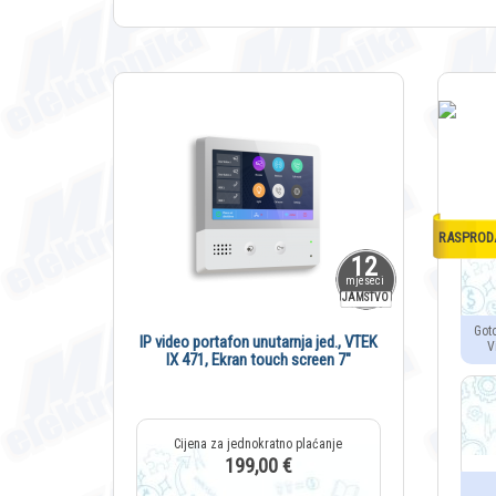
RASPROD
12
mjeseci
JAMSTVO
Got
IP video portafon unutarnja jed., VTEK
V
IX 471, Ekran touch screen 7″
199,00 €