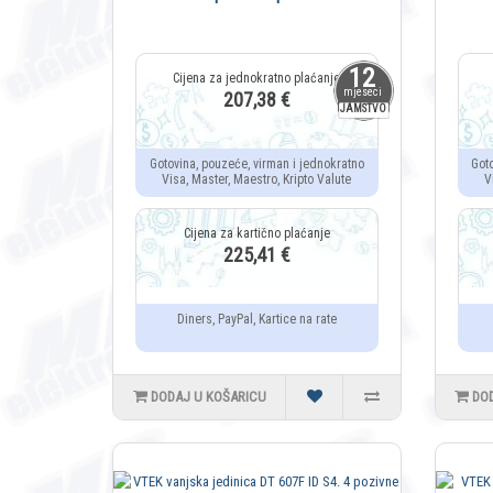
12
mjeseci
207,38 €
JAMSTVO
Gotovina, pouzeće, virman i jednokratno
Got
Visa, Master, Maestro, Kripto Valute
V
225,41 €
Diners, PayPal, Kartice na rate
DODAJ U KOŠARICU
DO