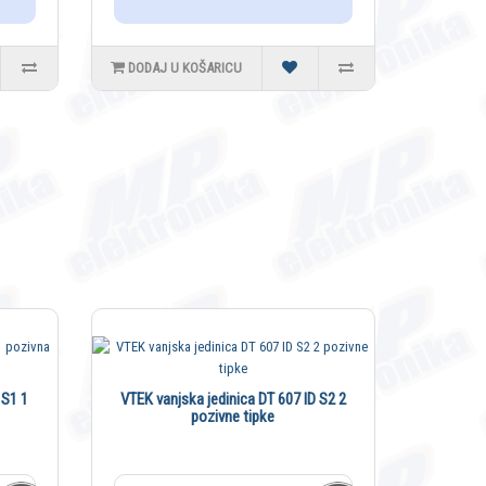
DODAJ U KOŠARICU
 S1 1
VTEK vanjska jedinica DT 607 ID S2 2
pozivne tipke