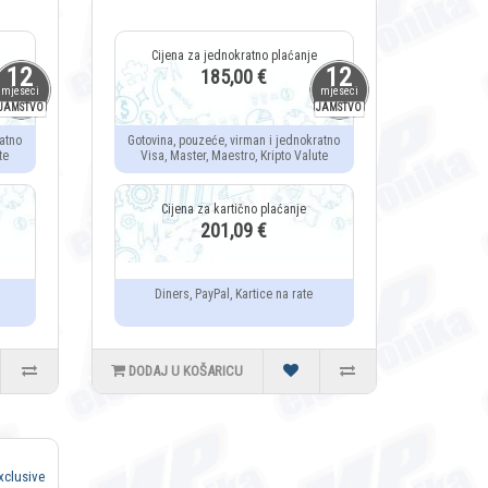
12
12
185,00 €
mjeseci
mjeseci
JAMSTVO
JAMSTVO
atno
Gotovina, pouzeće, virman i jednokratno
te
Visa, Master, Maestro, Kripto Valute
201,09 €
Diners, PayPal, Kartice na rate
DODAJ U KOŠARICU