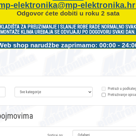
mp-elektronika@mp-elektronika.h
Odgovor ćete dobiti u roku 2 sata
KLADIŠTA ZA PREUZIMANJE I SLANJE ROBE RADE NORMALNO SVAK
MONTAŽE KLIMA UREĐAJA SE ODVIJAJU PO DOGOVORU SVAKI DAN
Web shop narudžbe zaprimamo: 00:00 - 24:0
Pretraži u podkate
Pretraživanje opisa
m pojmovima
Sortiraj po: