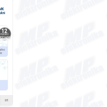
 MK
ukni
12
mjeseci
JAMSTVO
atno
te