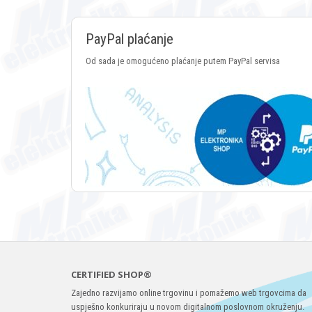
PayPal plaćanje
Od sada je omogućeno plaćanje putem PayPal servisa
CERTIFIED SHOP®
Zajedno razvijamo online trgovinu i pomažemo web trgovcima da
uspješno konkuriraju u novom digitalnom poslovnom okruženju.