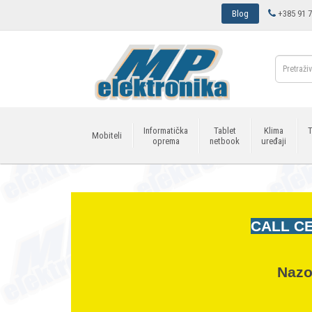
Blog
+385 91 7
Informatička
Tablet
Klima
T
Mobiteli
oprema
netbook
uređaji
CALL CE
Nazo