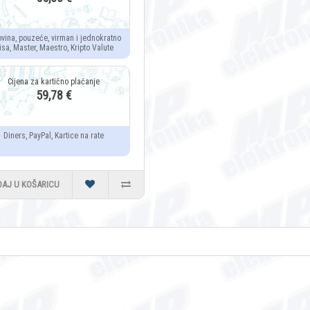
ovina, pouzeće, virman i jednokratno
isa, Master, Maestro, Kripto Valute
59,78 €
Diners, PayPal, Kartice na rate
DAJ U KOŠARICU