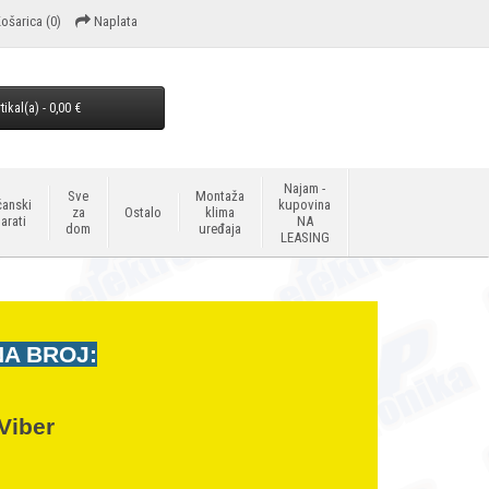
ošarica
(0)
Naplata
tikal(a) - 0,00 €
Najam -
Sve
Montaža
anski
kupovina
za
Ostalo
klima
arati
NA
dom
uređaja
LEASING
NA BROJ:
Viber