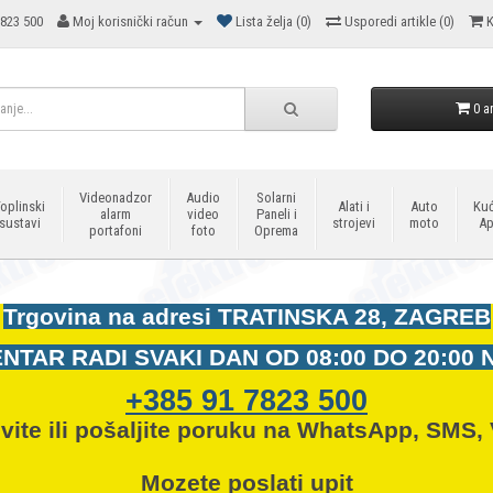
823 500
Moj korisnički račun
Lista želja (0)
Usporedi artikle (0)
K
0 ar
Videonadzor
Audio
Solarni
oplinski
Alati i
Auto
Kuć
alarm
video
Paneli i
sustavi
strojevi
moto
Ap
portafoni
foto
Oprema
Trgovina na adresi
TRATINSKA 28, ZAGREB
NTAR RADI SVAKI DAN OD
08:00 DO 20:00 
+385 91 7823 500
vite ili pošaljite poruku na WhatsApp, SMS, 
Mozete
poslati upit