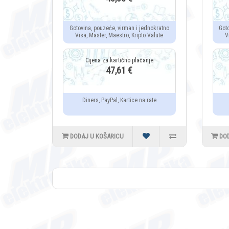
Gotovina, pouzeće, virman i jednokratno
Got
Visa, Master, Maestro, Kripto Valute
V
47,61 €
Diners, PayPal, Kartice na rate
DODAJ U KOŠARICU
DO