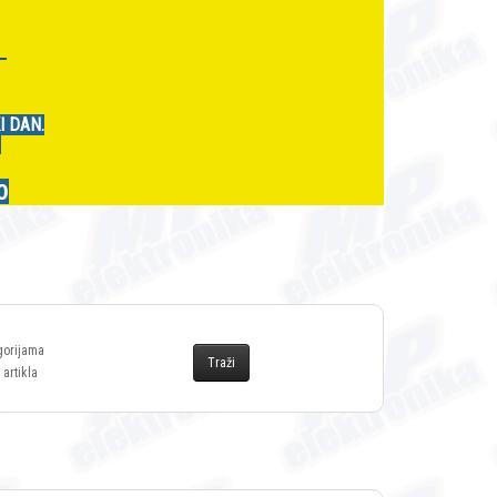
r
I DAN.
.
0
gorijama
 artikla