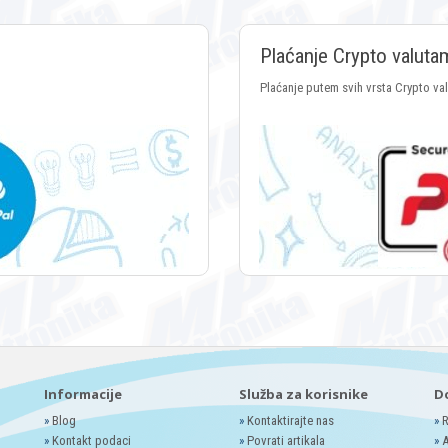
Plaćanje Crypto valuta
Plaćanje putem svih vrsta Crypto va
Informacije
Služba za korisnike
D
»
Blog
»
Kontaktirajte nas
»
R
»
Kontakt podaci
»
Povrati artikala
»
A