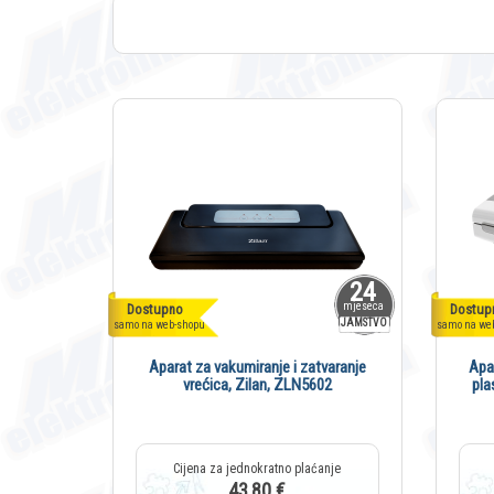
24
mjeseca
Dostupno
Dostup
JAMSTVO
samo na web-shopu
samo na we
Aparat za vakumiranje i zatvaranje
Apa
vrećica, Zilan, ZLN5602
pla
43,80 €