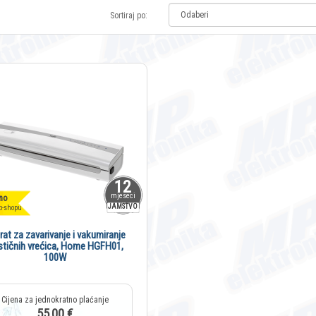
Sortiraj po:
12
mjeseci
no
JAMSTVO
b-shopu
rat za zavarivanje i vakumiranje
stičnih vrećica, Home HGFH01,
100W
55,00 €