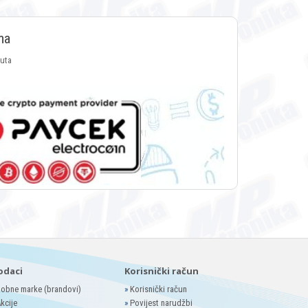
ma
luta
odaci
Korisnički račun
obne marke (brandovi)
»
Korisnički račun
kcije
»
Povijest narudžbi