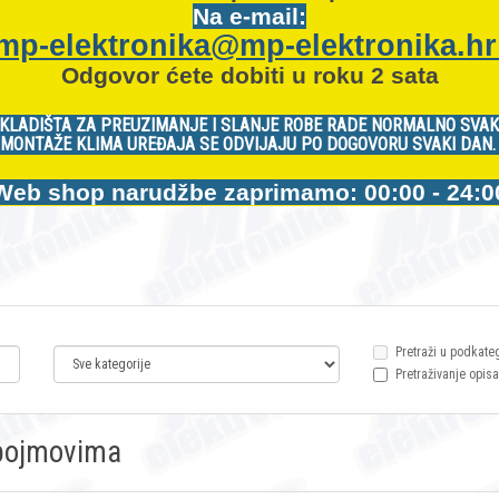
Na e-mail:
mp-elektronika@mp-elektronika.h
Odgovor ćete dobiti u roku 2 sata
KLADIŠTA ZA PREUZIMANJE I SLANJE ROBE RADE NORMALNO SVAK
MONTAŽE KLIMA UREĐAJA SE ODVIJAJU PO DOGOVORU SVAKI DAN
Web shop narudžbe zaprimamo: 00:00 - 24:0
Pretraži u podkate
Pretraživanje opisa
m pojmovima