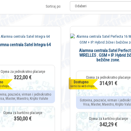
Sortiraj po:
rmna centrala Satel Integra 64
Alarmna centrala Satel Perfect
WIRELLES . GSM + IP. Hybrid žič
bežične zone.
322,00 €
no
Dostupno
314,91 €
b-shopu
samo na web-shopu
ovina, pouzeće, virman i jednokratno
isa, Master, Maestro, Kripto Valute
Gotovina, pouzeće, virman i jednokr
Visa, Master, Maestro, Kripto Valu
350,00 €
342,29 €