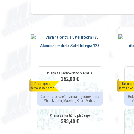
Alarmna centrala Satel Integra 128
Ala
362,00 €
Dostupno
Dostup
samo na web-shopu
samo na we
Gotovina, pouzeće, virman i jednokratno
Got
Visa, Master, Maestro, Kripto Valute
V
393,48 €