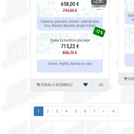
mjeseci
658,00 €
JAMSTVO
744,00 €
Got
V
Gotovina, pouzeće, virman i jednokratno
Visa, Master, Maestro, Kripto Valute
-12 %
715,22 €
808,70 €
Diners, PayPal, Kartice na rate
DO
DODAJ U KOŠARICU
1
2
3
4
5
6
7
>
>|