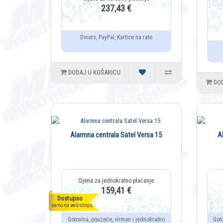
237,43 €
Diners, PayPal, Kartice na rate
DODAJ U KOŠARICU
DO
Alarmna centrala Satel Versa 15
A
159,41 €
Dostupno
samo na web-shopu
Gotovina, pouzeće, virman i jednokratno
Got