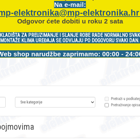
Na e-mail:
mp-elektronika@mp-elektronika.h
Odgovor ćete dobiti u roku 2 sata
KLADIŠTA ZA PREUZIMANJE I SLANJE ROBE RADE NORMALNO SVAK
MONTAŽE KLIMA UREĐAJA SE ODVIJAJU PO DOGOVORU SVAKI DAN
Web shop narudžbe zaprimamo: 00:00 - 24:0
Pretraži u podkate
Pretraživanje opisa
m pojmovima