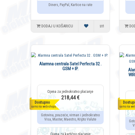
Diners, PayPal, Kartice na rate
DODAJ U KOŠARICU
DO
Alarmna centrala Satel Perfecta 32 .
GSM + IP.
Ala
WIR
218,44 €
Dostupno
Dostup
samo na web-shopu
samo na we
Gotovina, pouzeće, virman i jednokratno
Visa, Master, Maestro, Kripto Valute
Got
V