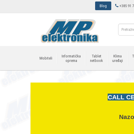
Blog
+385 91 7
Informatička
Tablet
Klima
T
Mobiteli
oprema
netbook
uređaji
CALL CE
Nazo