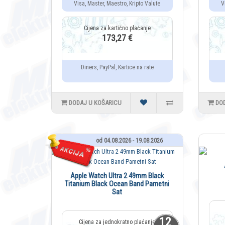
Visa, Master, Maestro, Kripto Valute
V
173,27 €
Diners, PayPal, Kartice na rate
DODAJ U KOŠARICU
DO
od 04.08.2026 - 19.08.2026
Apple Watch Ultra 2 49mm Black
Titanium Black Ocean Band Pametni
Sat
12