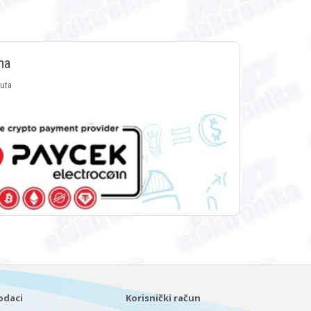
ma
luta
odaci
Korisnički račun