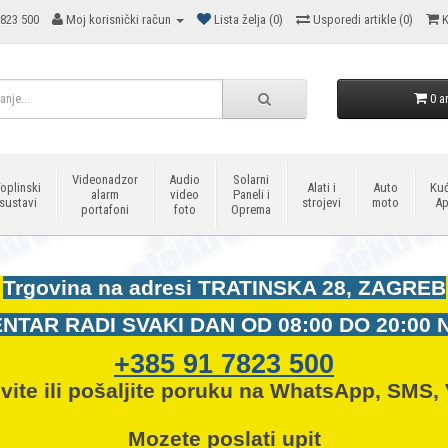
823 500
Moj korisnički račun
Lista želja (0)
Usporedi artikle (0)
K
0 ar
Videonadzor
Audio
Solarni
oplinski
Alati i
Auto
Kuć
alarm
video
Paneli i
sustavi
strojevi
moto
Ap
portafoni
foto
Oprema
Trgovina na adresi
TRATINSKA 28, ZAGREB
NTAR RADI SVAKI DAN OD
08:00 DO 20:00 
+385 91 7823 500
vite ili pošaljite poruku na WhatsApp, SMS, 
Mozete
poslati upit