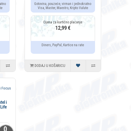
atno
Gotovina, pouzeće, virman i jednokratno
te
Visa, Master, Maestro, Kripto Valute
12,99 €
Diners, PayPal, Kartice na rate
DODAJ U KOŠARICU
tel i
Life
0