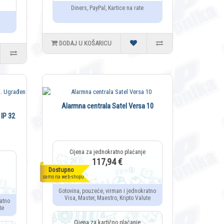
Diners, PayPal, Kartice na rate
DODAJ U KOŠARICU
Alarmna centrala Satel Versa 10
 IP 32
117,94 €
Dostupno
samo na web-shopu
Gotovina, pouzeće, virman i jednokratno
Visa, Master, Maestro, Kripto Valute
atno
te