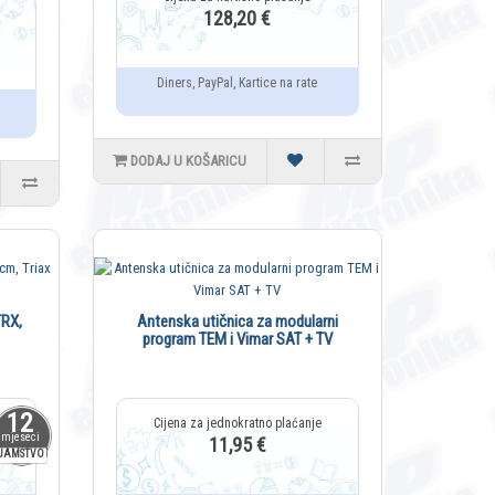
128,20 €
Diners, PayPal, Kartice na rate
DODAJ U KOŠARICU
TRX,
Antenska utičnica za modularni
program TEM i Vimar SAT + TV
12
mjeseci
11,95 €
JAMSTVO