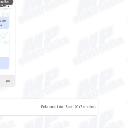
mjeseci
JAMSTVO
atno
te
Prikazano 1 do 15 od 100 (7 stranica)