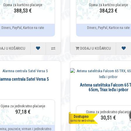
388,53 €
384,23 €
Diners, PayPal, Kartice na rate
Diners, PayPal, Kartice na rate
DAJ U KOŠARICU
DODAJ U KOŠARICU
larmna centrala Satel Versa 5
Antena satelitska Falcom 65 
65cm, Triax leđa i pribor
97,18 €
Dostupno
30,51 €
samo na web-shopu
ovina, pouzeće, virman i jednokratno