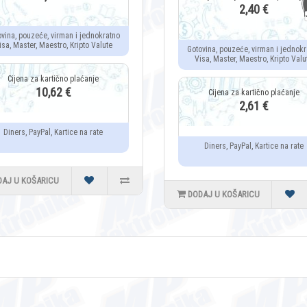
2,40 €
ovina, pouzeće, virman i jednokratno
isa, Master, Maestro, Kripto Valute
Gotovina, pouzeće, virman i jednokr
Visa, Master, Maestro, Kripto Valu
10,62 €
2,61 €
Diners, PayPal, Kartice na rate
Diners, PayPal, Kartice na rate
DAJ U KOŠARICU
DODAJ U KOŠARICU