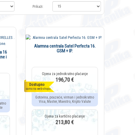
Prikaži:
Alarmna centrala Satel Perfecta 16.
GSM + IP.
a 16
ne i
196,70 €
Dostupno
samo na web-shopu
Gotovina, pouzeće, virman i jednokratno
Visa, Master, Maestro, Kripto Valute
atno
te
213,80 €