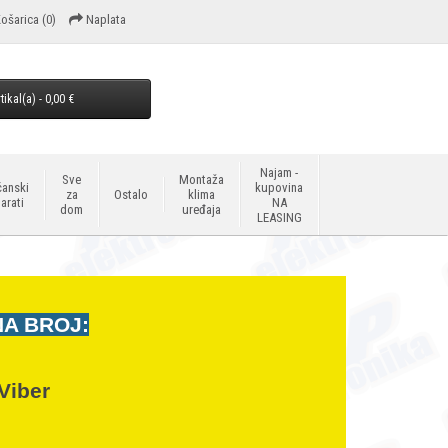
ošarica
(0)
Naplata
tikal(a) - 0,00 €
Najam -
Sve
Montaža
anski
kupovina
za
Ostalo
klima
arati
NA
dom
uređaja
LEASING
NA BROJ:
Viber