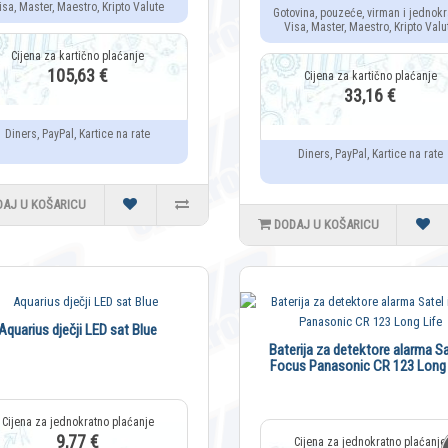
isa, Master, Maestro, Kripto Valute
Gotovina, pouzeće, virman i jednokr
Visa, Master, Maestro, Kripto Valu
105,63 €
33,16 €
Diners, PayPal, Kartice na rate
Diners, PayPal, Kartice na rate
DAJ U KOŠARICU
DODAJ U KOŠARICU
Aquarius dječji LED sat Blue
Baterija za detektore alarma Sa
Focus Panasonic CR 123 Long 
9,77 €