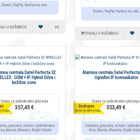
Diners, PayPal, Kartice na rate
Diners, PayPal, Kartice na rate
DAJ U KOŠARICU
DODAJ U KOŠARICU
rmna centrala Satel Perfecta 32
Alarmna centrala Satel Perfecta
ELLES . GSM + IP. Hybrid žične i
. Ugrađen IP komunikator.
bežične zone.
no
Dostupno
357,45 €
353,49 €
b-shopu
samo na web-shopu
ovina, pouzeće, virman i jednokratno
Gotovina, pouzeće, virman i jednokr
isa, Master, Maestro, Kripto Valute
Visa, Master, Maestro, Kripto Valu