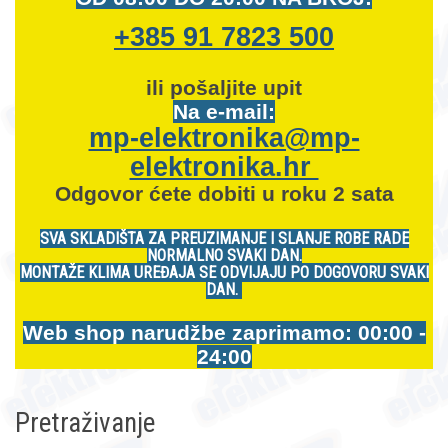
+385 91 7823 500
ili pošaljite upit
Na e-mail:
mp-elektronika@mp-
elektronika.hr
Odgovor ćete dobiti u roku 2 sata
SVA SKLADIŠTA ZA PREUZIMANJE I SLANJE ROBE RADE
NORMALNO SVAKI DAN.
MONTAŽE KLIMA UREĐAJA SE ODVIJAJU PO DOGOVORU SVAKI
DAN.
Web shop narudžbe zaprimamo: 00:00 -
24:00
Pretraživanje