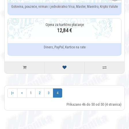
Gotovina, pouzeće, virman i jednokratno Visa, Master, Maestro, Kripto Valute
12,84 €
Diners, PayPal, Kartice na rate
|<
<
1
2
3
4
Prikazano 46 do 50 od 50 (4 stranica)