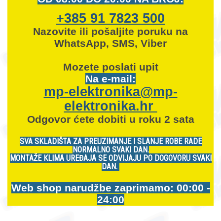
+385 91 7823 500
Nazovite ili pošaljite poruku na
WhatsApp, SMS, Viber
Mozete
poslati upit
Na e-mail:
mp-elektronika@mp-
elektronika.hr
Odgovor ćete dobiti u roku 2 sata
SVA SKLADIŠTA ZA PREUZIMANJE I SLANJE ROBE RADE
NORMALNO SVAKI DAN.
MONTAŽE KLIMA UREĐAJA SE ODVIJAJU PO DOGOVORU SVAKI
DAN.
Web shop narudžbe zaprimamo: 00:00 -
24:00