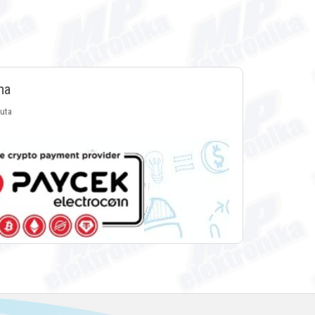
ma
luta