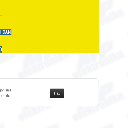
r
I DAN.
.
0
gorijama
 artikla