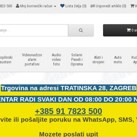
823 500
Moj korisnički račun
Lista želja (0)
Usporedi artikle (0)
K
0 ar
Videonadzor
Audio
Solarni
oplinski
Alati i
Auto
Kuć
alarm
video
Paneli i
sustavi
strojevi
moto
Ap
portafoni
foto
Oprema
Trgovina na adresi
TRATINSKA 28, ZAGREB
NTAR RADI SVAKI DAN OD
08:00 DO 20:00 
+385 91 7823 500
vite ili pošaljite poruku na WhatsApp, SMS, 
Mozete
poslati upit