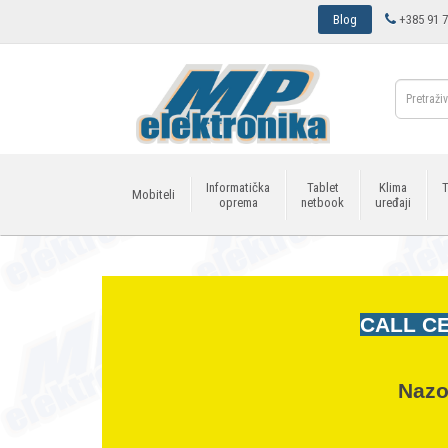
Blog
+385 91 7
Informatička
Tablet
Klima
T
Mobiteli
oprema
netbook
uređaji
CALL CE
Nazo