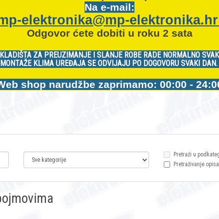
Na e-mail:
mp-elektronika@mp-elektronika.h
Odgovor ćete dobiti u roku 2 sata
KLADIŠTA ZA PREUZIMANJE I SLANJE ROBE RADE NORMALNO SVAK
MONTAŽE KLIMA UREĐAJA SE ODVIJAJU PO DOGOVORU SVAKI DAN
Web shop narudžbe zaprimamo: 00:00 - 24:0
Pretraži u podkate
Pretraživanje opisa
m pojmovima