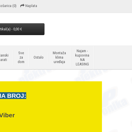
ošarica
(0)
Naplata
tikal(a) - 0,00 €
Najam -
Sve
Montaža
anski
kupovina
za
Ostalo
klima
arati
NA
dom
uređaja
LEASING
NA BROJ:
Viber