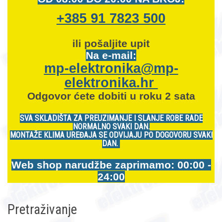
+385 91 7823 500
ili pošaljite upit
Na e-mail:
mp-elektronika@mp-
elektronika.hr
Odgovor ćete dobiti u roku 2 sata
SVA SKLADIŠTA ZA PREUZIMANJE I SLANJE ROBE RADE
NORMALNO SVAKI DAN.
MONTAŽE KLIMA UREĐAJA SE ODVIJAJU PO DOGOVORU SVAKI
DAN.
Web shop narudžbe zaprimamo: 00:00 -
24:00
Pretraživanje