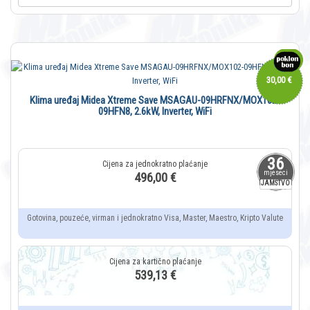
30,00 €
Klima uređaj Midea Xtreme Save MSAGAU-09HRFNX/MOX102-
09HFN8, 2.6kW, Inverter, WiFi
36
mjeseci
496,00 €
JAMSTVO
Gotovina, pouzeće, virman i jednokratno Visa, Master, Maestro, Kripto Valute
539,13 €