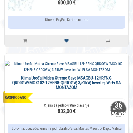
600,00 €
Diners, PayPal, Kartice na rate
Klima Uređaj Midea Xtreme Save MSAGBU-12HRFNX-
QRD0GW/MOX102-12HFN8-QRDOGW, 3,51kW, Inverter, Wi-Fi SA
MONTAŽOM
RASPRODANO
36
mjeseci
832,00 €
JAMSTVO
Gotovina, pouzeće, virman i jednokratno Visa, Master, Maestro, Kripto Valute