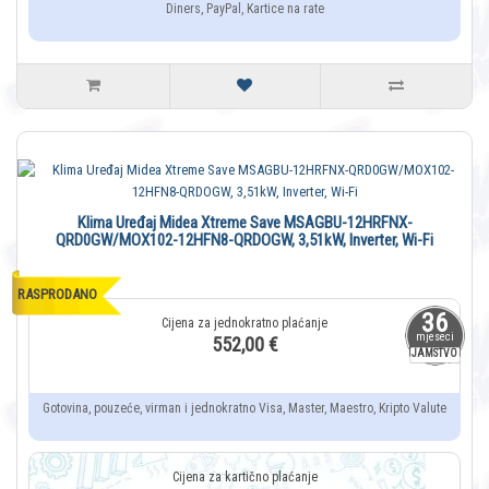
Diners, PayPal, Kartice na rate
Klima Uređaj Midea Xtreme Save MSAGBU-12HRFNX-
QRD0GW/MOX102-12HFN8-QRDOGW, 3,51kW, Inverter, Wi-Fi
RASPRODANO
36
mjeseci
552,00 €
JAMSTVO
Gotovina, pouzeće, virman i jednokratno Visa, Master, Maestro, Kripto Valute