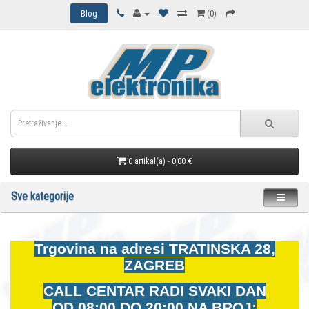
Blog
(0)
0 artikal(a) - 0,00 €
Sve kategorije
Trgovina na adresi
TRATINSKA 28,
ZAGREB
CALL CENTAR RADI SVAKI DAN
OD
08:00 DO 20:00 NA BROJ: