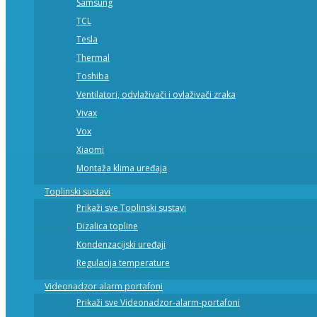
Samsung
TCL
Tesla
Thermal
Toshiba
Ventilatori, odvlaživači i ovlaživači zraka
Vivax
Vox
Xiaomi
Montaža klima uređaja
Toplinski sustavi
Prikaži sve Toplinski sustavi
Dizalica topline
Kondenzacijski uređaji
Regulacija temperature
Videonadzor alarm portafoni
Prikaži sve Videonadzor-alarm-portafoni