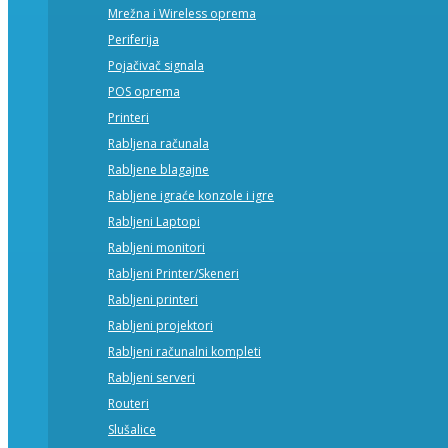
Mrežna i Wireless oprema
Periferija
Pojačivač signala
POS oprema
Printeri
Rabljena računala
Rabljene blagajne
Rabljene igraće konzole i igre
Rabljeni Laptopi
Rabljeni monitori
Rabljeni Printer/Skeneri
Rabljeni printeri
Rabljeni projektori
Rabljeni računalni kompleti
Rabljeni serveri
Routeri
Slušalice