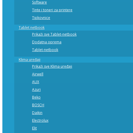
Software
Tinte i toneri za printere
Tipkovnice
Tablet netbook
Prikaži sve Tablet-netbook
Dodatna oprema
Tablet-netbook
Klima uređaji
Prikaži sve Klima uređaji
Airwell
AUX
Azuri
Beko
BOSCH
Daikin
Electrolux
Elit