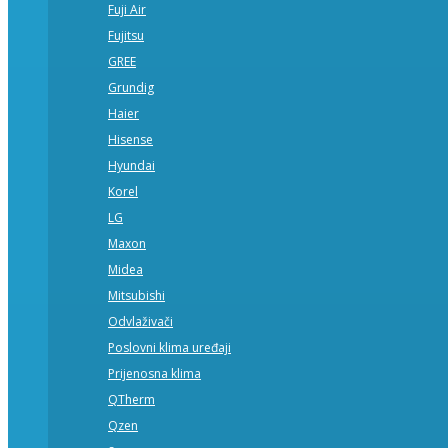
Fuji Air
Fujitsu
GREE
Grundig
Haier
Hisense
Hyundai
Korel
LG
Maxon
Midea
Mitsubishi
Odvlaživači
Poslovni klima uređaji
Prijenosna klima
QTherm
Qzen