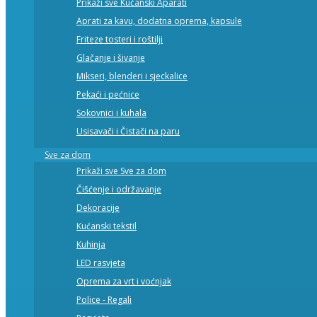
Prikaži sve Kućanski Aparati
Aprati za kavu, dodatna oprema, kapsule
Friteze tosteri i roštilji
Glačanje i šivanje
Mikseri, blenderi i sjeckalice
Pekaći i pećnice
Sokovnici i kuhala
Usisavači i Čistači na paru
Sve za dom
Prikaži sve Sve za dom
Čišćenje i održavanje
Dekoracije
Kućanski tekstil
Kuhinja
LED rasvjeta
Oprema za vrt i voćnjak
Police - Regali