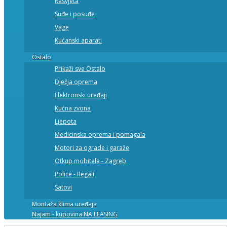
Rasvjeta
Suđe i posuđe
Vage
Kućanski aparati
Ostalo
Prikaži sve Ostalo
Dječja oprema
Elektronski uređaji
Kućna zvona
Ljepota
Medicinska oprema i pomagala
Motori za ograde i garaže
Otkup mobitela - Zagreb
Police - Regali
Satovi
Montaža klima uređaja
Najam - kupovina NA LEASING