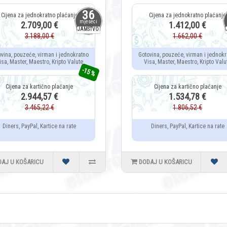
36
mjeseci
2.709,00 €
1.412,00 €
JAMSTVO
3.188,00 €
1.662,00 €
ovina, pouzeće, virman i jednokratno
Gotovina, pouzeće, virman i jednokr
isa, Master, Maestro, Kripto Valute
Visa, Master, Maestro, Kripto Valu
-15 %
2.944,57 €
1.534,78 €
3.465,22 €
1.806,52 €
Diners, PayPal, Kartice na rate
Diners, PayPal, Kartice na rate
DAJ U KOŠARICU
DODAJ U KOŠARICU