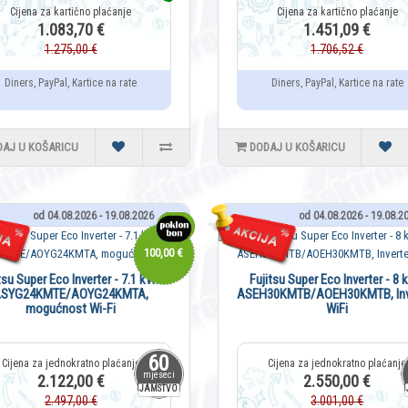
1.083,70 €
1.451,09 €
1.275,00 €
1.706,52 €
Diners, PayPal, Kartice na rate
Diners, PayPal, Kartice na rate
DAJ U KOŠARICU
DODAJ U KOŠARICU
od 04.08.2026 - 19.08.2026
od 04.08.2026 - 19.08.2
100,00 €
tsu Super Eco Inverter - 7.1 kW -
Fujitsu Super Eco Inverter - 8 
ASYG24KMTE/AOYG24KMTA,
ASEH30KMTB/AOEH30KMTB, Inve
mogućnost Wi-Fi
WiFi
60
mjeseci
2.122,00 €
2.550,00 €
JAMSTVO
2.497,00 €
3.001,00 €