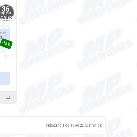
36
mjeseci
JAMSTVO
atno
te
-15 %
Prikazano 1 do 15 od 22 (2 stranica)