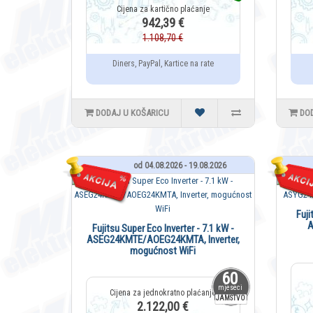
942,39 €
1.108,70 €
Diners, PayPal, Kartice na rate
DODAJ U KOŠARICU
DO
od 04.08.2026 - 19.08.2026
Fuji
Fujitsu Super Eco Inverter - 7.1 kW -
ASEG24KMTE/AOEG24KMTA, Inverter,
mogućnost WiFi
60
mjeseci
JAMSTVO
2.122,00 €