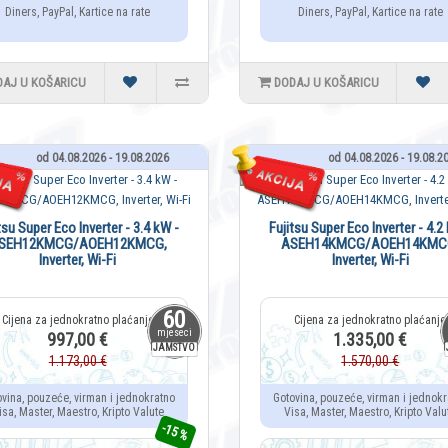
Diners, PayPal, Kartice na rate
Diners, PayPal, Kartice na rate
DAJ U KOŠARICU
DODAJ U KOŠARICU
od 04.08.2026 - 19.08.2026
od 04.08.2026 - 19.08.2
tsu Super Eco Inverter - 3.4 kW -
Fujitsu Super Eco Inverter - 4.2
SEH12KMCG/AOEH12KMCG,
ASEH14KMCG/AOEH14KMC
Inverter, Wi-Fi
Inverter, Wi-Fi
60
mjeseci
997,00 €
1.335,00 €
JAMSTVO
1.173,00 €
1.570,00 €
ovina, pouzeće, virman i jednokratno
Gotovina, pouzeće, virman i jednokr
isa, Master, Maestro, Kripto Valute
Visa, Master, Maestro, Kripto Valu
-15 %