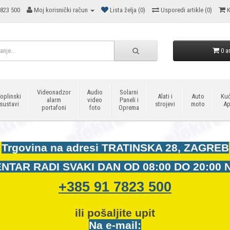
823 500
Moj korisnički račun
Lista želja (0)
Usporedi artikle (0)
K
0 ar
Videonadzor
Audio
Solarni
oplinski
Alati i
Auto
Kuć
alarm
video
Paneli i
sustavi
strojevi
moto
Ap
portafoni
foto
Oprema
Trgovina na adresi
TRATINSKA 28, ZAGREB
NTAR RADI SVAKI DAN OD
08:00 DO 20:00 
+385 91 7823 500
ili pošaljite upit
Na e-mail: