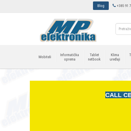
Blog
+385 91 7
Informatička
Tablet
Klima
T
Mobiteli
oprema
netbook
uređaji
CALL CE