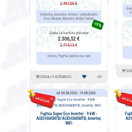
2.497,00 €
Got
V
Gotovina, pouzeće, virman i jednokratno
Visa, Master, Maestro, Kripto Valute
-15 %
2.306,52 €
2.714,13 €
Diners, PayPal, Kartice na rate
DO
DODAJ U KOŠARICU
od 04.08.2026 - 19.08.2026
Fujitsu Super Eco Inverter - 9 kW -
Fuji
ASEH36KMTB/AOEH36KMTB, Inverter,
ASY
WiFi