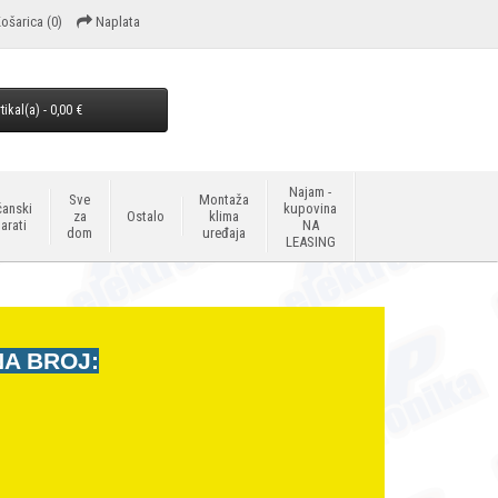
ošarica
(0)
Naplata
tikal(a) - 0,00 €
Najam -
Sve
Montaža
anski
kupovina
za
Ostalo
klima
arati
NA
dom
uređaja
LEASING
NA BROJ: