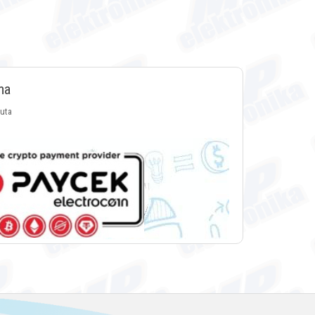
ma
luta