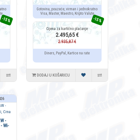
atno
Gotovina, pouzeće, virman i jednokratno
te
Visa, Master, Maestro, Kripto Valute
-15 %
-15 %
2.495,65 €
2.935,87 €
Diners, PayPal, Kartice na rate
DODAJ U KOŠARICU
026
kW -
 Wi-