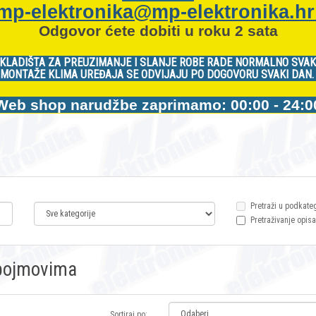
mp-elektronika@mp-elektronika.h
Odgovor ćete dobiti u roku 2 sata
KLADIŠTA ZA PREUZIMANJE I SLANJE ROBE RADE NORMALNO SVAK
MONTAŽE KLIMA UREĐAJA SE ODVIJAJU PO DOGOVORU SVAKI DAN
Web shop narudžbe zaprimamo: 00:00 - 24:0
Pretraži u podkate
Pretraživanje opisa
m pojmovima
Sortiraj po: