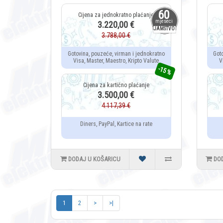
60
mjeseci
3.220,00 €
JAMSTVO
3.788,00 €
Gotovina, pouzeće, virman i jednokratno
Got
Visa, Master, Maestro, Kripto Valute
V
-15 %
3.500,00 €
4.117,39 €
Diners, PayPal, Kartice na rate
DODAJ U KOŠARICU
DO
1
2
>
>|