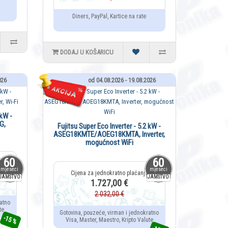
Diners, PayPal, Kartice na rate
DODAJ U KOŠARICU
026
od 04.08.2026 - 19.08.2026
 kW -
G,
Fujitsu Super Eco Inverter - 5.2 kW -
ASEG18KMTE/AOEG18KMTA, Inverter,
mogućnost WiFi
60
60
mjeseci
mjeseci
JAMSTVO
JAMSTVO
1.727,00 €
2.032,00 €
atno
te
Gotovina, pouzeće, virman i jednokratno
-15 %
Visa, Master, Maestro, Kripto Valute