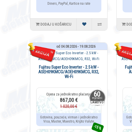
Diners, PayPal, Kartice na rate
DODAJ U KOŠARICU
DO
od 04.08.2026 - 19.08.2026
Fujitsu Super Eco Inverter - 2.5 kW -
Fuji
ASEH09KMCG/AOEH09KMCG, R32,
A
Wi-Fi
60
mjeseci
867,00 €
JAMSTVO
1.020,00 €
Gotovina, pouzeće, virman i jednokratno
Got
Visa, Master, Maestro, Kripto Valute
V
-15 %