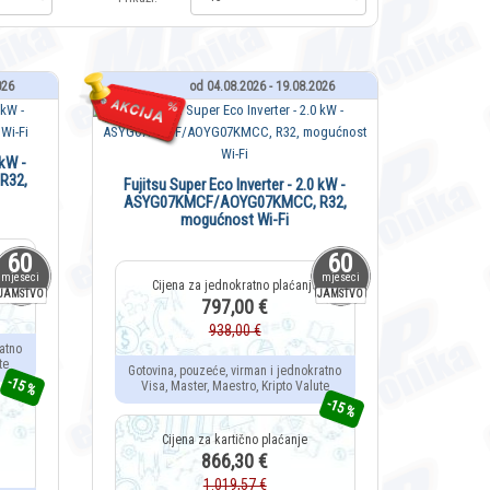
026
od 04.08.2026 - 19.08.2026
 kW -
R32,
Fujitsu Super Eco Inverter - 2.0 kW -
ASYG07KMCF/AOYG07KMCC, R32,
mogućnost Wi-Fi
60
60
mjeseci
mjeseci
JAMSTVO
JAMSTVO
797,00 €
938,00 €
atno
te
Gotovina, pouzeće, virman i jednokratno
-15 %
Visa, Master, Maestro, Kripto Valute
-15 %
866,30 €
1.019,57 €