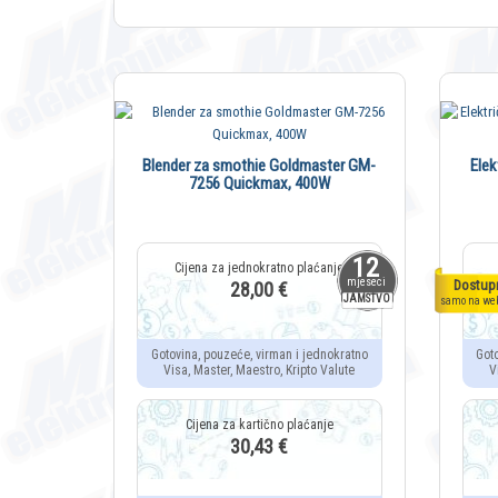
Blender za smothie Goldmaster GM-
Elek
7256 Quickmax, 400W
12
mjeseci
Dostup
28,00 €
JAMSTVO
samo na we
Gotovina, pouzeće, virman i jednokratno
Got
Visa, Master, Maestro, Kripto Valute
V
30,43 €