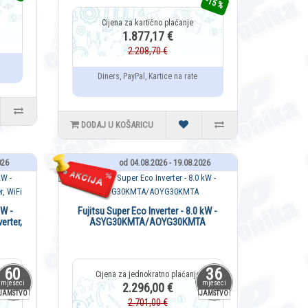
-15 %
1.877,17 €
2.208,70 €
Diners, PayPal, Kartice na rate
DODAJ U KOŠARICU
026
od 04.08.2026 - 19.08.2026
kW -
Fujitsu Super Eco Inverter - 8.0 kW -
rter,
ASYG30KMTA/AOYG30KMTA
60
36
mjeseci
mjeseci
2.296,00 €
JAMSTVO
JAMSTVO
2.701,00 €