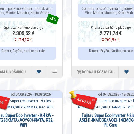
ovina, pouzeće, virman i jednokratno
Gotovina, pouzeće, virman i jednokr
isa, Master, Maestro, Kripto Valute
Visa, Master, Maestro, Kripto Valu
-15 %
2.306,52 €
2.771,74 €
2.714,13 €
3.261,96 €
Diners, PayPal, Kartice na rate
Diners, PayPal, Kartice na rate
DAJ U KOŠARICU
DODAJ U KOŠARICU
od 04.08.2026 - 19.08.2026
od 04.08.2026 - 19.08.2
tsu Super Eco Inverter - 9.4 kW -
Fujitsu Super Eco Inverter 4.2 
G36KMTA/AOYG36KMTA, R32,
ASEH14KMCGB/AOEH14KMCG -
WiFi
Fi, Crna