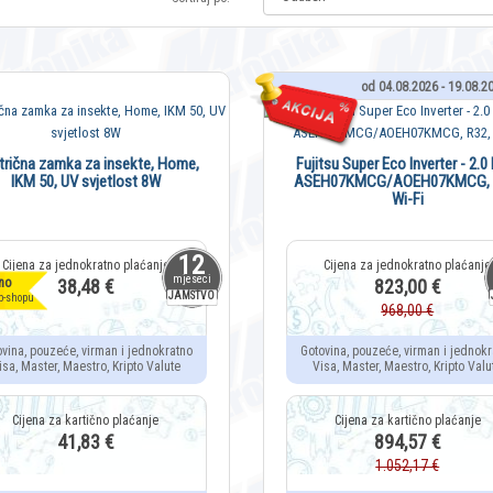
od 04.08.2026 - 19.08.2
trična zamka za insekte, Home,
Fujitsu Super Eco Inverter - 2.0
IKM 50, UV svjetlost 8W
ASEH07KMCG/AOEH07KMCG, 
Wi-Fi
12
mjeseci
no
38,48 €
823,00 €
JAMSTVO
b-shopu
968,00 €
ovina, pouzeće, virman i jednokratno
Gotovina, pouzeće, virman i jednokr
isa, Master, Maestro, Kripto Valute
Visa, Master, Maestro, Kripto Valu
41,83 €
894,57 €
1.052,17 €