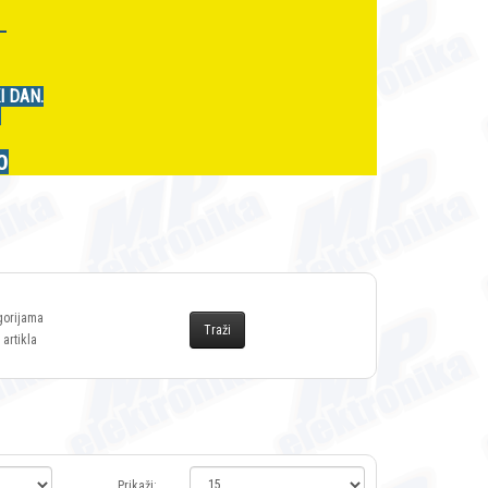
r
I DAN.
.
0
gorijama
 artikla
Prikaži: