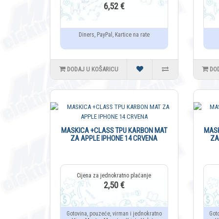
6,52 €
Diners, PayPal, Kartice na rate
DODAJ U KOŠARICU
DO
MASKICA +CLASS TPU KARBON MAT
MASK
ZA APPLE IPHONE 14 CRVENA
ZA
2,50 €
Gotovina, pouzeće, virman i jednokratno
Got