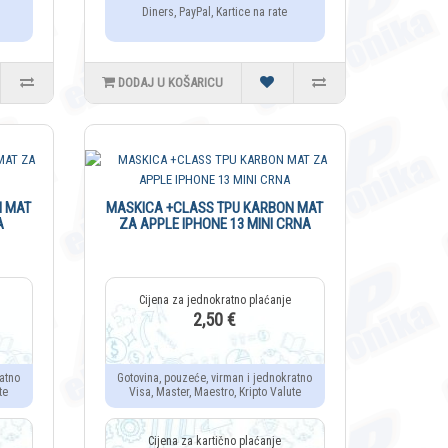
Diners, PayPal, Kartice na rate
DODAJ U KOŠARICU
N MAT
MASKICA +CLASS TPU KARBON MAT
A
ZA APPLE IPHONE 13 MINI CRNA
2,50 €
atno
Gotovina, pouzeće, virman i jednokratno
te
Visa, Master, Maestro, Kripto Valute