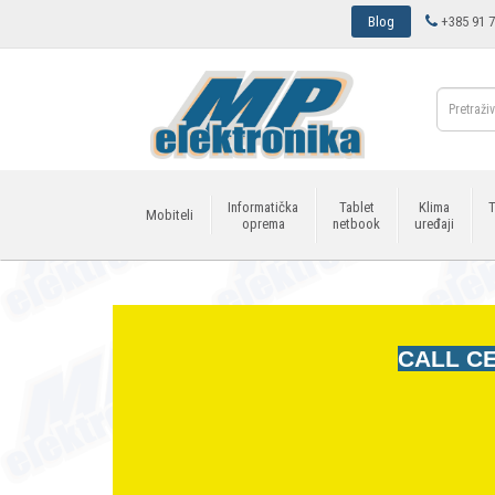
Blog
+385 91 7
Informatička
Tablet
Klima
T
Mobiteli
oprema
netbook
uređaji
CALL CE