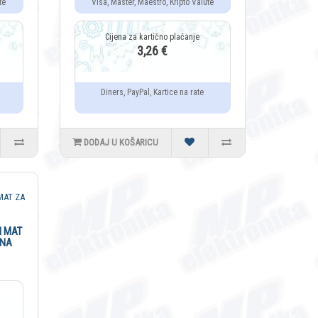
te
Visa, Master, Maestro, Kripto Valute
3,26 €
Diners, PayPal, Kartice na rate
DODAJ U KOŠARICU
N MAT
RNA