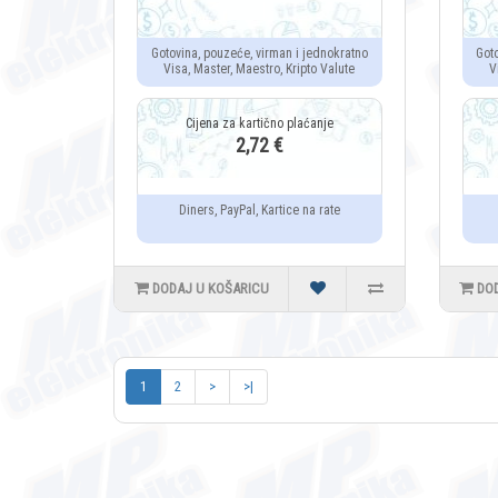
Gotovina, pouzeće, virman i jednokratno
Got
Visa, Master, Maestro, Kripto Valute
V
2,72 €
Diners, PayPal, Kartice na rate
DODAJ U KOŠARICU
DO
1
2
>
>|