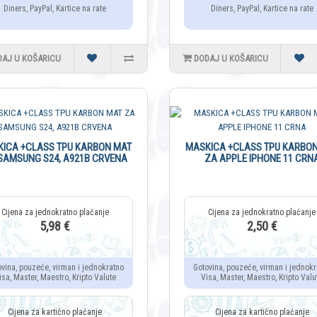
Diners, PayPal, Kartice na rate
Diners, PayPal, Kartice na rate
DAJ U KOŠARICU
DODAJ U KOŠARICU
ICA +CLASS TPU KARBON MAT
MASKICA +CLASS TPU KARBO
SAMSUNG S24, A921B CRVENA
ZA APPLE IPHONE 11 CRN
5,98 €
2,50 €
ovina, pouzeće, virman i jednokratno
Gotovina, pouzeće, virman i jednokr
isa, Master, Maestro, Kripto Valute
Visa, Master, Maestro, Kripto Valu