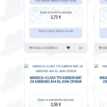
Visa, Master, Maestro, Kripto Valute
V
2,72 €
Diners, PayPal, Kartice na rate
DODAJ U KOŠARICU
DO
MASKICA +CLASS TPU KARBON MAT
MASK
ZA SAMSUNG A34 5G, A346 CRVENA
ZA
2,50 €