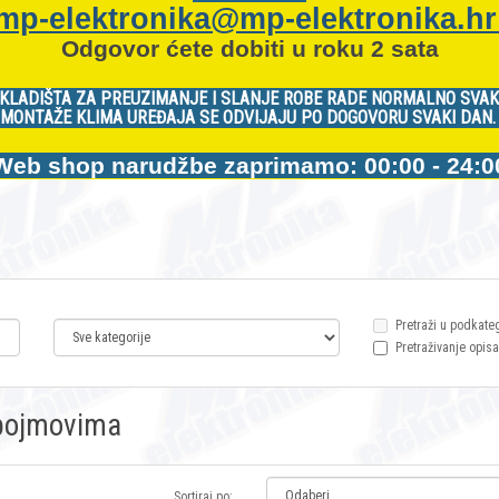
mp-elektronika@mp-elektronika.h
Odgovor ćete dobiti u roku 2 sata
KLADIŠTA ZA PREUZIMANJE I SLANJE ROBE RADE NORMALNO SVAK
MONTAŽE KLIMA UREĐAJA SE ODVIJAJU PO DOGOVORU SVAKI DAN
Web shop narudžbe zaprimamo: 00:00 - 24:0
Pretraži u podkate
Pretraživanje opisa
m pojmovima
Sortiraj po: