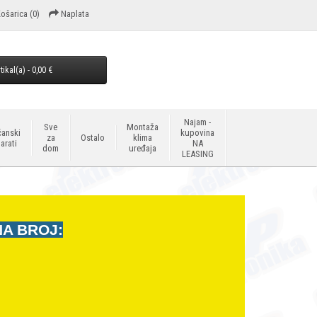
ošarica
(0)
Naplata
tikal(a) - 0,00 €
Najam -
Sve
Montaža
anski
kupovina
za
Ostalo
klima
arati
NA
dom
uređaja
LEASING
NA BROJ: