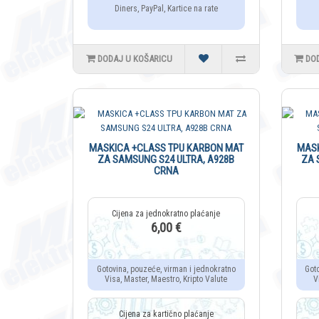
Diners, PayPal, Kartice na rate
DODAJ U KOŠARICU
DO
MASKICA +CLASS TPU KARBON MAT
MASK
ZA SAMSUNG S24 ULTRA, A928B
ZA 
CRNA
6,00 €
Gotovina, pouzeće, virman i jednokratno
Got
Visa, Master, Maestro, Kripto Valute
V