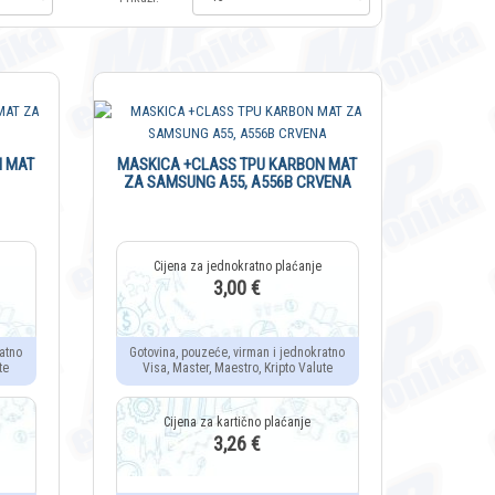
N MAT
MASKICA +CLASS TPU KARBON MAT
ZA SAMSUNG A55, A556B CRVENA
3,00 €
atno
Gotovina, pouzeće, virman i jednokratno
te
Visa, Master, Maestro, Kripto Valute
3,26 €