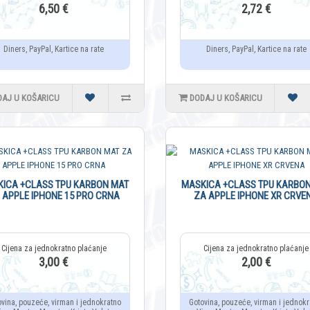
6,50 €
2,72 €
Diners, PayPal, Kartice na rate
Diners, PayPal, Kartice na rate
DAJ U KOŠARICU
DODAJ U KOŠARICU
ICA +CLASS TPU KARBON MAT
MASKICA +CLASS TPU KARBO
 APPLE IPHONE 15 PRO CRNA
ZA APPLE IPHONE XR CRVE
3,00 €
2,00 €
ovina, pouzeće, virman i jednokratno
Gotovina, pouzeće, virman i jednokr