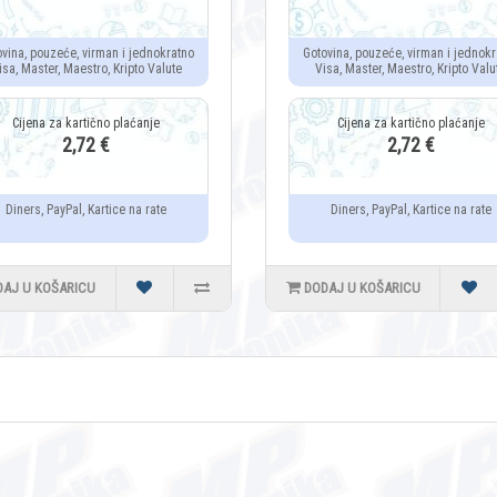
ovina, pouzeće, virman i jednokratno
Gotovina, pouzeće, virman i jednokr
isa, Master, Maestro, Kripto Valute
Visa, Master, Maestro, Kripto Valu
2,72 €
2,72 €
Diners, PayPal, Kartice na rate
Diners, PayPal, Kartice na rate
DAJ U KOŠARICU
DODAJ U KOŠARICU