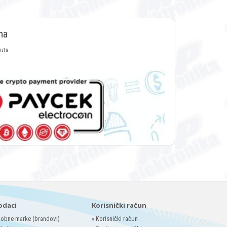
ma
luta
odaci
Korisnički račun
obne marke (brandovi)
»
Korisnički račun