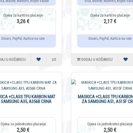
isa, Master, Maestro, Kripto Valute
Visa, Master, Maestro, Kripto Valu
3,26 €
2,17 €
Diners, PayPal, Kartice na rate
Diners, PayPal, Kartice na rate
DAJ U KOŠARICU
DODAJ U KOŠARICU
ICA +CLASS TPU KARBON MAT
MASKICA +CLASS TPU KARBO
 SAMSUNG A35, A356B CRNA
ZA SAMSUNG A51, A515F C
2,50 €
2,50 €