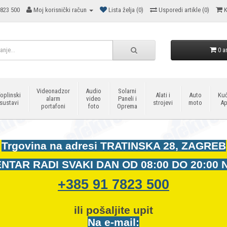
823 500
Moj korisnički račun
Lista želja (0)
Usporedi artikle (0)
K
0 ar
Videonadzor
Audio
Solarni
oplinski
Alati i
Auto
Kuć
alarm
video
Paneli i
sustavi
strojevi
moto
Ap
portafoni
foto
Oprema
Trgovina na adresi
TRATINSKA 28, ZAGREB
NTAR RADI SVAKI DAN OD
08:00 DO 20:00 
+385 91 7823 500
ili pošaljite upit
Na e-mail: