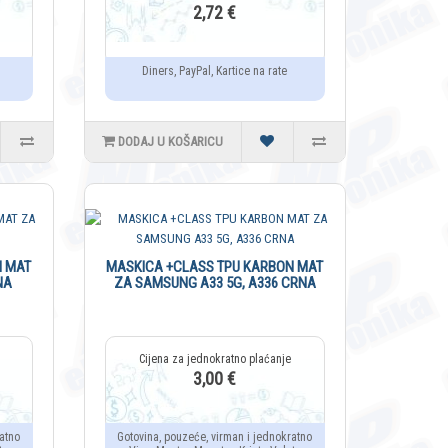
2,72 €
Diners, PayPal, Kartice na rate
DODAJ U KOŠARICU
N MAT
MASKICA +CLASS TPU KARBON MAT
NA
ZA SAMSUNG A33 5G, A336 CRNA
3,00 €
atno
Gotovina, pouzeće, virman i jednokratno