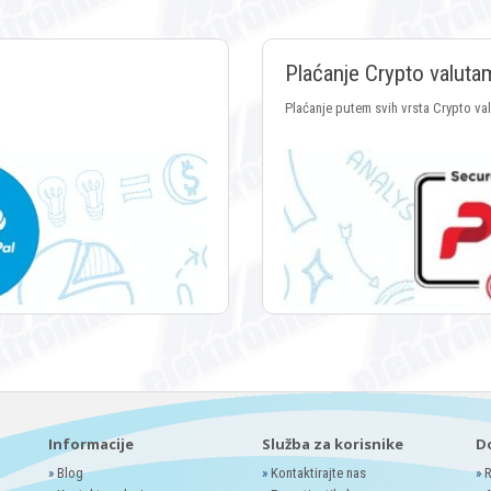
Plaćanje Crypto valuta
Plaćanje putem svih vrsta Crypto va
Informacije
Služba za korisnike
D
»
Blog
»
Kontaktirajte nas
»
R