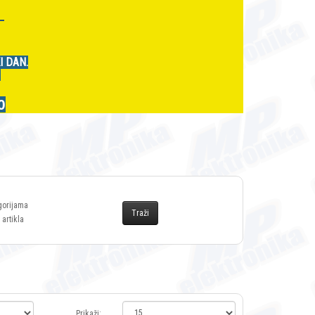
r
I DAN.
.
0
gorijama
 artikla
Prikaži: