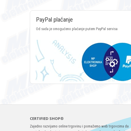
PayPal plaćanje
Od sada je omogućeno plaćanje putem PayPal servisa
CERTIFIED SHOP®
Zajedno razvijamo online trgovinu i pomažemo web trgovcima da