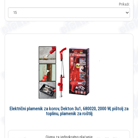
Prikaži:
Električni plamenik za korov, Dekton 3u1, 680020, 2000 W, pištolj za
toplinu, plamenik za roštilj