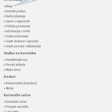
»
Blog
»
Kontakt podaci
»
Načini plaćanja
»
Izjava o sigurnosti
»
Politika privatnosti
»
Informacije o tvrtki
»
Uvjeti poslovanja
»
Uvjeti dostave i isporuke
»
Uvjeti povrata i reklamacije
Služba za korisnike
»
Kontaktirajte nas
»
Povrati artikala
»
Mapa site-a
Dodaci
»
Robne marke (brandovi)
»
Akcije
Korisnički račun
»
Korisnički račun
»
Povijest narudžbi
»
Lista želja