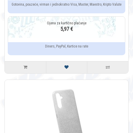
Gotovina, pouzeće, virman i jednokratno Visa, Master, Maestro, Kripto Valute
5,97 €
Diners, PayPal, Kartice na rate