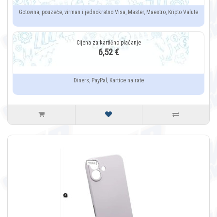
Gotovina, pouzeće, virman i jednokratno Visa, Master, Maestro, Kripto Valute
6,52 €
Diners, PayPal, Kartice na rate