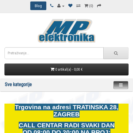
Blog
(0)
0 artikal(a) - 0,00 €
Sve kategorije
Trgovina na adresi
TRATINSKA 28,
ZAGREB
CALL CENTAR RADI SVAKI DAN
OD
08:00 DO 20:00 NA BROJ: