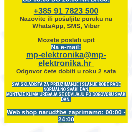
+385 91 7823 500
Nazovite ili pošaljite poruku na
WhatsApp, SMS, Viber
Mozete
poslati upit
Na e-mail:
mp-elektronika@mp-
elektronika.hr
Odgovor ćete dobiti u roku 2 sata
SVA SKLADIŠTA ZA PREUZIMANJE I SLANJE ROBE RADE
NORMALNO SVAKI DAN.
MONTAŽE KLIMA UREĐAJA SE ODVIJAJU PO DOGOVORU SVAKI
DAN.
Web shop narudžbe zaprimamo: 00:00 -
24:00