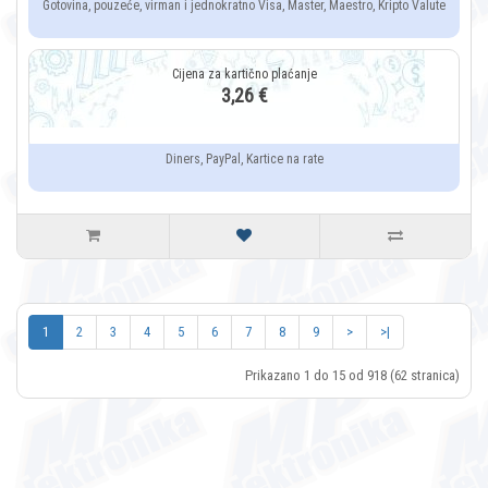
Gotovina, pouzeće, virman i jednokratno Visa, Master, Maestro, Kripto Valute
3,26 €
Diners, PayPal, Kartice na rate
1
2
3
4
5
6
7
8
9
>
>|
Prikazano 1 do 15 od 918 (62 stranica)